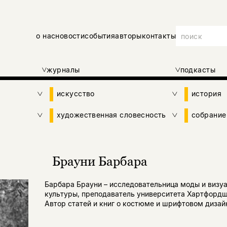
о нас
новости
события
авторы
контакты
журналы
подкасты
искусство
история
художественная словесность
собрание
Брауни Барбара
Барбара Брауни – исследовательница моды и визу
культуры, преподаватель университета Хартфордш
Автор статей и книг о костюме и шрифтовом дизай