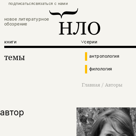
подписаться
связаться с нами
новое литературное
обозрение
книги
серии
темы
антропология
филология
Главная
/
Авторы
автор