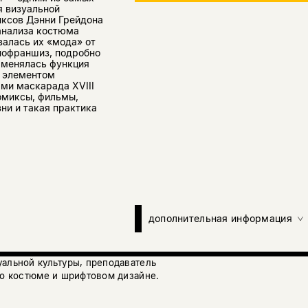
я визуальной
иксов Дэнни Грейдона
анализа костюма
валась их «мода» от
нофраншиз, подробно
к менялась функция
м элементом
ами маскарада XVIII
омиксы, фильмы,
ни и такая практика
дополнительная информация
уальной культуры, преподаватель
 о костюме и шрифтовом дизайне.