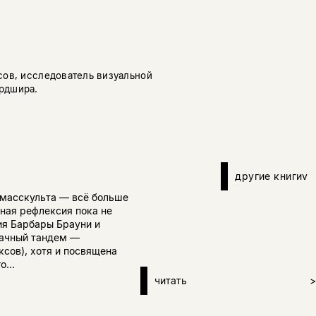
сов, исследователь визуальной
рдшира.
другие книги
v
 масскульта — всё больше
чная рефлексия пока не
ия Барбары Брауни и
удачный тандем —
ксов), хотя и посвящена
...
читать
>