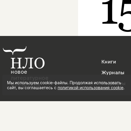
1
Книги
новое
Журналы
литературное
Мы используем cookie-файлы. Продолжая использовать
Подкасты
обозрение
сайт, вы соглашаетесь с
политикой использования cookie
.
правила продажи товаров
политика 
политика использования cookie
согласие 
© Новое литературное обозрение. 2026