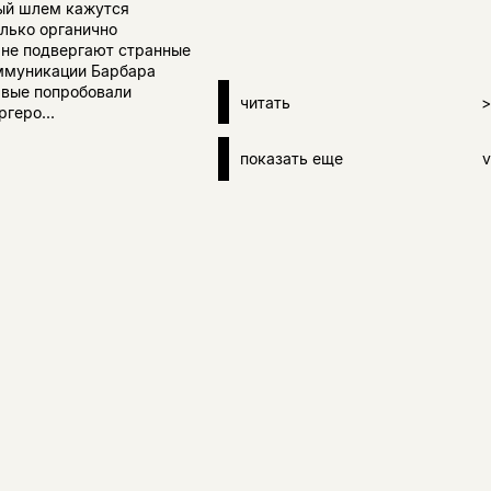
тый шлем кажутся
олько органично
и не подвергают странные
оммуникации Барбара
рвые попробовали
читать
>
геро...
показать еще
v