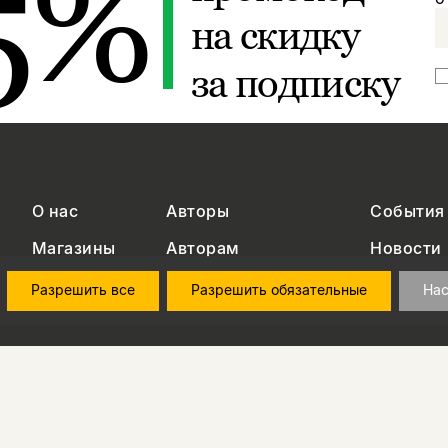
5%
на скидку
за подписку
О нас
Авторы
События
Магазины
Авторам
Новости
Контакты
Вопросы и ответы
Разрешить все
Разрешить обязательные
Нас
в области персональных данных
на обработку персональных данных