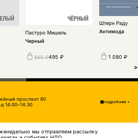
Штерн Раду
Антимода
Пастуро Мишель
Черный
495 ₽
1 080 ₽
660 ₽
>
тейный проспект 60
подробнее
>
д 14:00–14:30
женедельно мы отправляем рассылку
 книгах и событиях НЛО