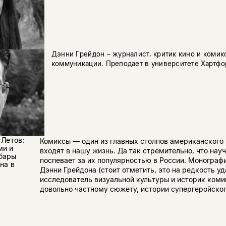
Дэнни Грейдон – журналист, критик кино и комик
коммуникации. Преподает в университете Хартфо
 Летов:
Комиксы — один из главных столпов американского
ми и
входят в нашу жизнь. Да так стремительно, что нау
бары
поспевает за их популярностью в России. Монограф
на в
Дэнни Грейдона (стоит отметить, это на редкость 
исследователь визуальной культуры и историк коми
довольно частному сюжету, истории супергеройского