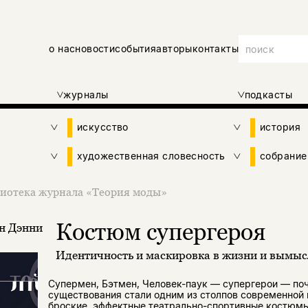
о нас
новости
события
авторы
контакты
журналы
подкасты
искусство
история
художественная словесность
собрание
иотека журнала «Теория моды»
Костюм супергероя
н Дэнни
Идентичность и маскировка в жизни и вымыс
Супермен, Бэтмен, Человек-паук — супергерои — поч
существования стали одним из столпов современной 
броские, эффектные театрально-спортивные костюм