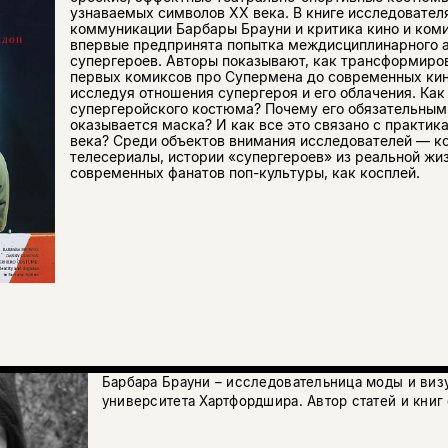
узнаваемых символов XX века. В книге исследовател
коммуникации Барбары Брауни и критика кино и ком
впервые предпринята попытка междисциплинарного 
супергероев. Авторы показывают, как трансформиро
первых комиксов про Супермена до современных ки
исследуя отношения супергероя и его облачения. Ка
супергеройского костюма? Почему его обязательны
оказывается маска? И как все это связано с практик
века? Среди объектов внимания исследователей — к
телесериалы, истории «супергероев» из реальной жиз
современных фанатов поп-культуры, как косплей.
Барбара Брауни – исследовательница моды и виз
университета Хартфордшира. Автор статей и книг