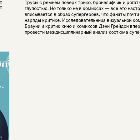
е
Трусы с ремнем поверх трико, бронелифчик и рога
е
глупостью. Но только не в комиксах — все это наст
вписывается в образ супергероев, что фанаты почт
наряды критике. Исследовательница визуальной к
Брауни и критик кино и комиксов Дэнн Грейдон впе
провести междисциплинарный анализ костюма супер