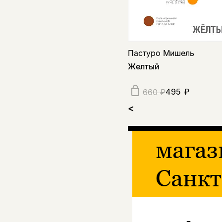
Пастуро Мишель
Желтый
495 ₽
660 ₽
<
магаз
Санкт