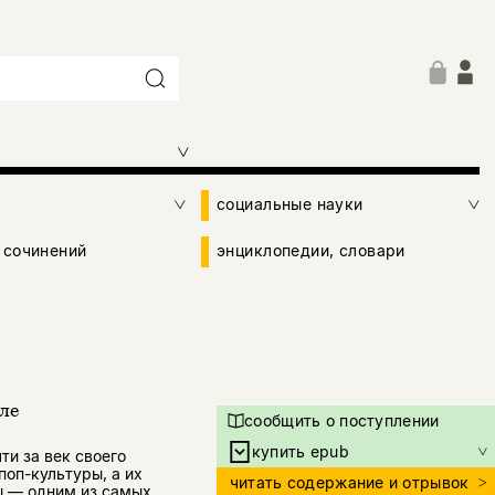
социальные науки
 сочинений
энциклопедии, словари
ле
сообщить о поступлении
купить epub
ти за век своего
поп-культуры, а их
читать содержание и отрывок
ы — одним из самых