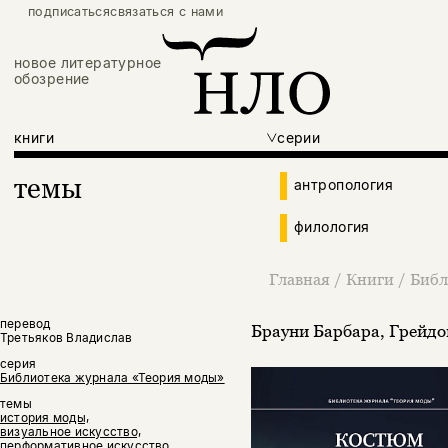
подписаться
связаться с нами
новое литературное
обозрение
книги
серии
темы
антропология
филология
Главная
/
Книги
/
Библ
перевод
Брауни Барбара
,
Грейдо
Третьяков Владислав
серия
Библиотека журнала «Теория моды»
темы
история моды,
визуальное искусство,
перформативное искусство