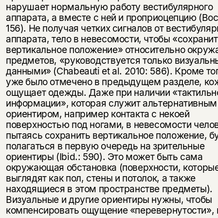
несовершеннолетних
нарушает нормальную работу вестибулярного
аппарата, а вместе с ней и проприоцепцию (Boc
Скажите, пожалуйста,
156). Не получая четких сигналов от вестибуляр
Я соглашаюсь с
Политикой конфиденциальности
вам уже исполнилось 18 лет?
Я соглашаюсь с
Политикой конфиденциальности
аппарата, тело в невесомости, чтобы «сохрани
вертикальное положение» относительно окру
предметов, «руководствуется только визуаль
подписаться
да
подписаться
данными» (Chabeauti et al. 2010: 586). Кроме тог
уже было отмечено в предыдущем разделе, ко
нет, вернуться назад
ощущает одежды. Даже при наличии «тактильн
информации», которая служит альтернативным
ориентиром, например контакта с некоей
поверхностью под ногами, в невесомости челов
пытаясь сохранить вертикальное положение, б
полагаться в первую очередь на зрительные
ориентиры (Ibid.: 590). Это может быть сама
окружающая обстановка (поверхности, которы
выглядят как пол, стены и потолок, а также
находящиеся в этом пространстве предметы).
Визуальные и другие ориентиры нужны, чтобы
компенсировать ощущение «перевернутости», 