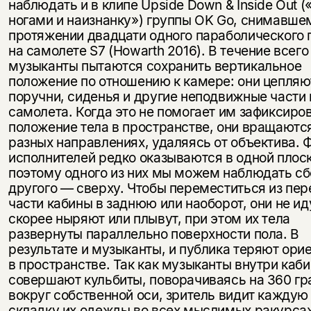
наблюдать и в клипе Upside Down & Inside Out 
ногами и наизнанку») группы OK Go, снимавше
протяжении двадцати одного параболического 
на самолете S7 (Howarth 2016). В течение всего
музыканты пытаются сохранить вертикальное
положение по отношению к камере: они цепляю
поручни, сиденья и другие неподвижные части
самолета. Когда это не помогает им зафиксиро
положение тела в пространстве, они вращаютс
разных направлениях, удаляясь от объектива. 
исполнителей редко оказываются в одной плоск
поэтому одного из них мы можем наблюдать сбо
другого — сверху. Чтобы переместиться из пе
части кабины в заднюю или наоборот, они не иду
скорее ныряют или плывут, при этом их тела
развернуты параллельно поверхности пола. В
результате и музыканты, и публика теряют ори
в пространстве. Так как музыканты внутри каб
совершают кульбиты, поворачиваясь на 360 гр
вокруг собственной оси, зритель видит каждую
складку их одежды во всех мыслимых ракурсах