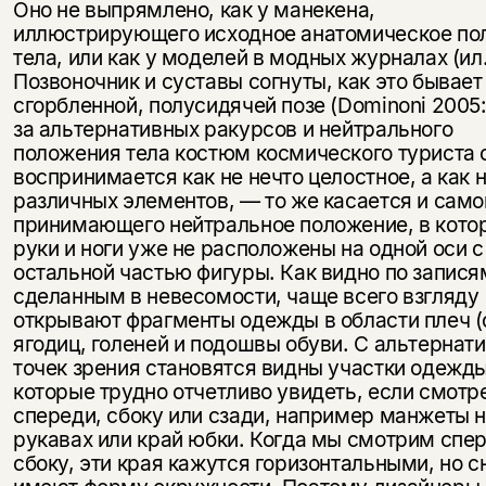
Оно не выпрямлено, как у манекена,
иллюстрирующего исходное анатомическое по
тела, или как у моделей в модных журналах (ил.
Позвоночник и суставы согнуты, как это бывает
сгорбленной, полусидячей позе (Dominoni 2005: 
за альтернативных ракурсов и нейтрального
положения тела костюм космического туриста
воспринимается как не нечто целостное, а как 
различных элементов, — то же касается и самог
принимающего нейтральное положение, в кото
руки и ноги уже не расположены на одной оси с
остальной частью фигуры. Как видно по запися
сделанным в невесомости, чаще всего взгляду
открывают фрагменты одежды в области плеч (
ягодиц, голеней и подошвы обуви. С альтернат
точек зрения становятся видны участки одежды
которые трудно отчетливо увидеть, если смотр
спереди, сбоку или сзади, например манжеты 
рукавах или край юбки. Когда мы смотрим спе
сбоку, эти края кажутся горизонтальными, но с