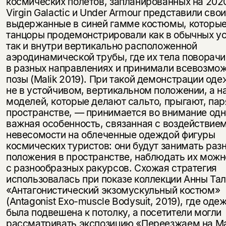
космических полетов, запланированных на 2020
Virgin Galactic и Under Armour представили свои
выдержанные в синей гамме костюмы, которы
танцоры продемонстрировали как в обычных ус
так и внутри вертикально расположенной
аэродинамической трубы, где их тела поворач
в разных направлениях и принимали всевозмо
позы (Malik 2019). При такой демонстрации од
не в устойчивом, вертикальном положении, а н
моделей, которые делают сальто, прыгают, пар
пространстве, — принимается во внимание одн
важная особенность, связанная с воздействие
невесомости на облеченные одеждой фигуры
космических туристов: они будут занимать раз
положения в пространстве, наблюдать их можн
с разнообразных ракурсов. Схожая стратегия
использовалась при показе коллекции Анны Та
«Антагонистический экзомускульный костюм»
(Antagonist Exo-muscle Bodysuit, 2019), где оде
была подвешена к потолку, а посетители могли
рассматривать экспозицию «Переезжаем на М