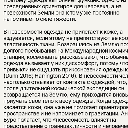
повседневных ориентиров для человека, а на
поверхности Земли она к тому же постоянно
напоминает о силе тяжести.
В невесомости одежда не прилегает к коже, а
вздувается, если этому не препятствуют ее кро
эластичность ткани. Возвращаясь на Землю по
долгого пребывания на Международной косми
станции, космонавты рассказывают, что обычн
одежда вызывает у них дискомфорт, потому что
привыкли не ощущать прикосновения одежды к
(Dunn 2016; Harrington 2016). В невесомости че
настолько отвыкает от контакта с одеждой, что,
после длительной космической экспедиции он
возвращается на Землю, ему приходится внов
приучать свое тело к весу одежды. Когда одеж
касается кожи, она уже не помогает ориентиро
пространстве и не напоминает о гравитации. А
Буро полагает, что «невесомость влияет на
представление о границах личности и человече