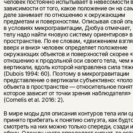
человек постоянно испытывает в невесомости 
зависимости от того, какое положение он на с
деле занимает по отношению к окружающим
предметам и поверхностям. Описывая свой опы
в условиях микрогравитации, Дюбуа отмечает, 
телу надо найти «новую систему ориентиров» в
пространстве. По ее словам, «движением взгл
вверх и вниз» человек определяет положение
окружающих объектов и поверхностей скорее 
отношению к продольной оси своего тела, чем 
вертикали, вдоль которой направлена сила тяж
(Dubois 1994: 60). Поэтому в микрогравитации
представление о вертикали субъективно: «пол
объекта в пространстве — относительное понят
которое зависит от точки зрения наблюдателя»
(Cornelis et al. 2016: 2).
В мире моды для описания контуров тела или 
принято прибегать к понятию силуэта, как будт
смотреть на них можно только спереди, сзади 
сбоку. Одежду часто определяет силуэт, то ест