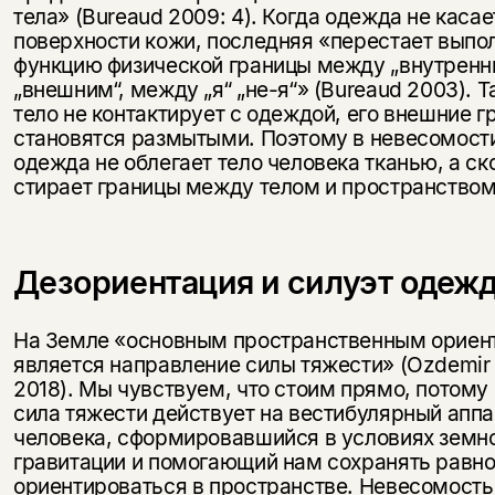
тела» (Bureaud 2009: 4). Когда одежда не касае
поверхности кожи, последняя «перестает выпо
функцию физической границы между „внутренн
„внешним“, между „я“ „не-я“» (Bureaud 2003). Т
тело не контактирует с одеждой, его внешние 
становятся размытыми. Поэтому в невесомост
одежда не облегает тело человека тканью, а ск
стирает границы между телом и пространством
Этой книги временно
Дезориентация и силуэт одеж
нет в продаже.
Подписка на рассылку
На Земле «основным пространственным ориен
является направление силы тяжести» (Ozdemir e
Вы можете подписаться на
Раз в неделю мы отправляем рассылку
уведомления, и при поступлении книги
2018). Мы чувствуем, что стоим прямо, потому 
о книгах и событиях «НЛО».
на склад получить письмо на указанный
сила тяжести действует на вестибулярный апп
За подписку дарим промокод на
электронный адрес.
человека, сформировавшийся в условиях земн
Эта книга
скидку 15%
гравитации и помогающий нам сохранять равно
не предназначена для
ориентироваться в пространстве. Невесомость