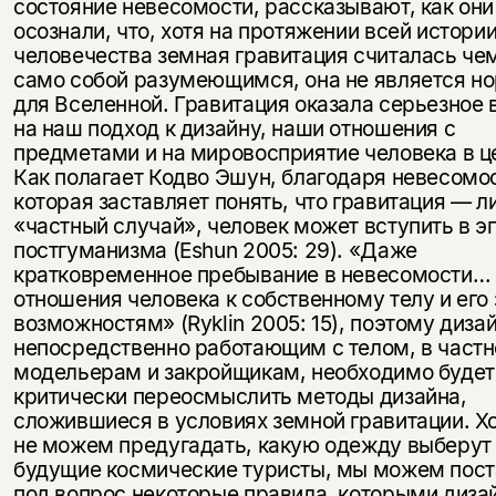
состояние невесомости, рассказывают, как они
осознали, что, хотя на протяжении всей истори
человечества земная гравитация считалась че
само собой разумеющимся, она не является н
для Вселенной. Гравитация оказала серьезное 
на наш подход к дизайну, наши отношения с
предметами и на мировосприятие человека в ц
Как полагает Кодво Эшун, благодаря невесомо
которая заставляет понять, что гравитация — 
«частный случай», человек может вступить в э
постгуманизма (Eshun 2005: 29). «Даже
кратковременное пребывание в невесомости…
отношения человека к собственному телу и ег
возможностям» (Ryklin 2005: 15), поэтому диза
непосредственно работающим с телом, в частн
модельерам и закройщикам, необходимо будет
критически переосмыслить методы дизайна,
сложившиеся в условиях земной гравитации. Х
не можем предугадать, какую одежду выберут
будущие космические туристы, мы можем пост
под вопрос некоторые правила, которыми диза