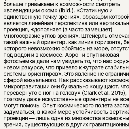
больше привыкаем к возможности смотреть
«всевидящим оком» (Ibid.). «Статичную и
единственную точку зрения», образцом которо
является линейная перспектива или вертикаль
проекция, «дополняет (а часто замещает)
многообразие углов зрения». Штейерль отмечае
такой важный ориентир, как линия горизонта, б
которого невозможно обойтись на море, отсутс
под водой и в космосе. Аэро- и спутниковая
фотосъемка дали нам увидеть то, что нас окруж
новом ракурсе, что привело к «утрате стабиль
системы ориентиров». Это явление не огранич
сферой визуального. Как рассказывают космон
микрогравитации они буквально «ощущают, что
перевернуто с ног на голову» (Clark et al. 2015),
поэтому даже искусственные ориентиры не все
могут помочь. Опыт космического полета заста
задуматься, в какой мере устойчивость вертик
проекции — лишь одна из множества возможны
зрения, существующих в других гравитационны