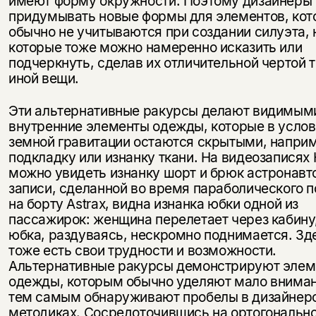
имеют форму окружности. Поэтому дизайнеры 
придумывать новые формы для элементов, кот
обычно не учитываются при создании силуэта, 
которые тоже можно намеренно исказить или
подчеркнуть, сделав их отличительной чертой т
иной вещи.
Эти альтернативные ракурсы делают видимым
внутренние элементы одежды, которые в услов
земной гравитации остаются скрытыми, напри
подкладку или изнанку ткани. На видеозаписях
можно увидеть изнанку шорт и брюк астронавт
записи, сделанной во время параболического п
на борту Astrax, видна изнанка юбки одной из
пассажирок: женщина перелетает через кабину,
юбка, раздуваясь, нескромно поднимается. Зд
тоже есть свои трудности и возможности.
Альтернативные ракурсы демонстрируют эле
одежды, которым обычно уделяют мало вниман
тем самым обнаруживают пробелы в дизайнер
методиках. Сосредоточившись на ортогональн