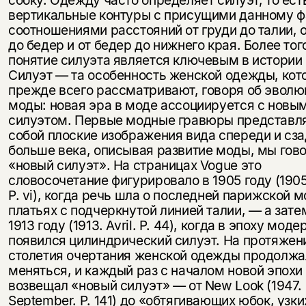
вертикальные контуры с присущими данному 
соотношениями расстояний от груди до талии, о
до бедер и от бедер до нижнего края. Более тог
понятие силуэта является ключевым в истории
Силуэт — та особенность женской одежды, ко
прежде всего рассматривают, говоря об эволю
моды: новая эра в моде ассоциируется с новы
силуэтом. Первые модные гравюры представл
собой плоские изображения вида спереди и сза
больше века, описывая развитие моды, мы гов
«новый силуэт». На страницах Vogue это
словосочетание фигурировало в 1905 году (1905.
P. vi), когда речь шла о последней парижской 
платьях с подчеркнутой линией талии, — а затем
1913 году (1913. Avril. P. 44), когда в эпоху моде
появился цилиндрический силуэт. На протяжен
столетия очертания женской одежды продолжа
меняться, и каждый раз с началом новой эпохи
возвещал «новый силуэт» — от New Look (1947.
September. P. 141) до «обтягивающих юбок, узк