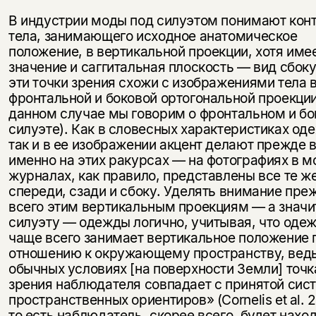
В индустрии моды под силуэтом понимают кон
тела, занимающего исходное анатомическое
положение, в вертикальной проекции, хотя име
значение и саггитальная плоскость — вид сбоку
эти точки зрения схожи с изображениями тела 
фронтальной и боковой ортогональной проекции
данном случае мы говорим о фронтальном и б
силуэте). Как в словесных характеристиках од
так и в ее изображении акцент делают прежде 
именно на этих ракурсах — на фотографиях в 
журналах, как правило, представлены все те ж
спереди, сзади и сбоку. Уделять внимание пре
всего этим вертикальным проекциям — а значит
силуэту — одежды логично, учитывая, что оде
чаще всего занимает вертикальное положение 
отношению к окружающему пространству, ведь
обычных условиях [на поверхности Земли] точк
зрения наблюдателя совпадает с принятой сис
пространственных ориентиров» (Cornelis et al. 2
то есть наблюдатель, скорее всего, будет нахо