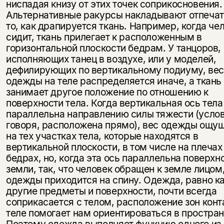
ниспадая книзу от этих точек соприкосновения.
Альтернативные ракурсы накладывают отпечат
то, как драпируется ткань. Например, когда че
сидит, ткань прилегает к расположенным в
горизонтальной плоскости бедрам. У танцоров,
исполняющих танец в воздухе, или у моделей,
дефилирующих по вертикальному подиуму, вес
одежды на теле распределяется иначе, а ткань
занимает другое положение по отношению к
поверхности тела. Когда вертикальная ось тела
параллельна направлению силы тяжести (усло
говоря, расположена прямо), вес одежды ощу
на тех участках тела, которые находятся в
вертикальной плоскости, в том числе на плечах 
бедрах, но, когда эта ось параллельна поверхн
земли, так, что человек обращен к земле лицом
одежды приходится на спину. Одежда, равно ка
другие предметы и поверхности, почти всегда
соприкасается с телом, расположение зон конт
теле помогает нам ориентироваться в простран
Поэтому одежда выполняет функцию одного из