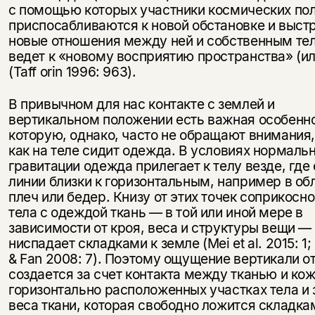
с помощью которых участники космических по
приспосабливаются к новой обстановке и выст
новые отношения между ней и собственным тел
ведет к «новому восприятию пространства» (ил
(Taff orin 1996: 963).
В привычном для нас контакте с землей и
вертикальном положении есть важная особенно
которую, однако, часто не обращают внимания,
как на теле сидит одежда. В условиях нормаль
гравитации одежда прилегает к телу везде, где 
линии близки к горизонтальным, например в об
плеч или бедер. Книзу от этих точек соприкосн
тела с одеждой ткань — в той или иной мере в
зависимости от кроя, веса и структуры вещи —
ниспадает складками к земле (Mei et al. 2015: 1;
& Fan 2008: 7). Поэтому ощущение вертикали о
создается за счет контакта между тканью и кож
горизонтально расположенных участках тела и 
веса ткани, которая свободно ложится складка