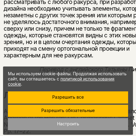
рассматривать с любого ракурса, при разрабо
дизайна необходимо учитывать элементы, кот
незаметны с других точек зрения или которым
не уделялось достаточного внимания, наприме
сверху или снизу, причем не только те фрагмен
одежды, которые становятся видны с этих новы
зрения, но и в целом очертания одежды, котор
приходят на смену ортогональной проекции и
характерным для нее ракурсам.
Перевод с английского Татьяны П
Мы используем cookie-файлы. Продолжая использовать
сайт, вы соглашаетесь с
политикой использования
cookie
.
Литература
Разрешить все
Arns 2019 — Arns I. Zero Gravity, Anti-Mimesis an
Разрешить обязательные
Abolition of the Horizon: On Cosmokinetic Cabinet
Noordung’s «Postgravity Art» // Leonardo. 2019. Vol
Настроить
Pp. 17–22.