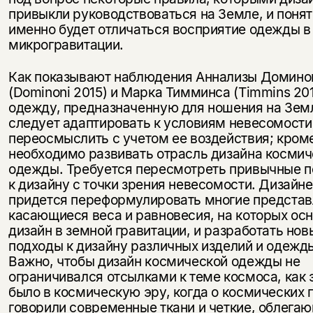
привыкли руководствоваться на Земле, и понят
именно будет отличаться восприятие одежды в
микрогравитации.
Как показывают наблюдения Аннализы Домино
(Dominoni 2015) и Марка Тимминса (Timmins 201
одежду, предназначенную для ношения на Зем
следует адаптировать к условиям невесомости
переосмыслить с учетом ее воздействия; кроме
необходимо развивать отрасль дизайна космич
одежды. Требуется пересмотреть привычные 
к дизайну с точки зрения невесомости. Дизайн
придется переформулировать многие представ
касающиеся веса и равновесия, на которых ос
дизайн в земной гравитации, и разработать нов
подходы к дизайну различных изделий и одежд
Важно, чтобы дизайн космической одежды не
ограничивался отсылками к теме космоса, как 
было в космическую эру, когда о космических 
говорили современные ткани и четкие, облега