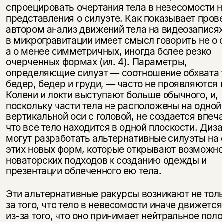
спроецировать очертания тела в невесомости 
представления о силуэте. Как показывает про
автором анализ движений тела на видеозапися
в микрогравитации имеет смысл говорить не о 
а о менее симметричных, иногда более резко
очерченных формах (ил. 4). Параметры,
определяющие силуэт — соотношение обхвата 
бедер, бедер и груди, — часто не проявляются
Колени и локти выступают больше обычного, и,
поскольку части тела не расположены на одной
вертикальной оси с головой, не создается впеч
что все тело находится в одной плоскости. Диз
могут разработать альтернативные силуэты на
этих новых форм, которые открывают возможн
новаторских подходов к созданию одежды и
презентации облеченного ею тела.
Эти альтернативные ракурсы возникают не толь
за того, что тело в невесомости иначе движется,
из-за того, что оно принимает нейтральное пол