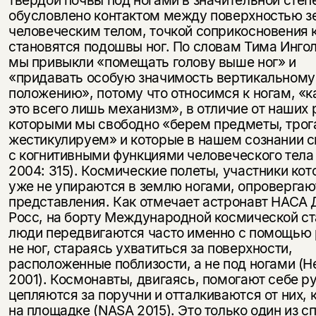
обусловлено контактом между поверхностью з
человеческим телом, точкой соприкосновения 
становятся подошвы ног. По словам Тима Инго
мы привыкли «помещать голову выше ног» и
«придавать особую значимость вертикальному
положению», потому что относимся к ногам, «к
это всего лишь механизм», в отличие от наших 
которыми мы свободно «берем предметы, трог
жестикулируем» и которые в нашем сознании 
с когнитивными функциями человеческого тела 
2004: 315). Космические полеты, участники ко
уже не упираются в землю ногами, опровергаю
представления. Как отмечает астронавт НАСА
Росс, на борту Международной космической с
люди передвигаются часто именно с помощью р
не ног, стараясь ухватиться за поверхности,
расположенные поблизости, а не под ногами (He
2001). Космонавты, двигаясь, помогают себе р
цепляются за поручни и отталкиваются от них, 
на площадке (NASA 2015). Это только один из с