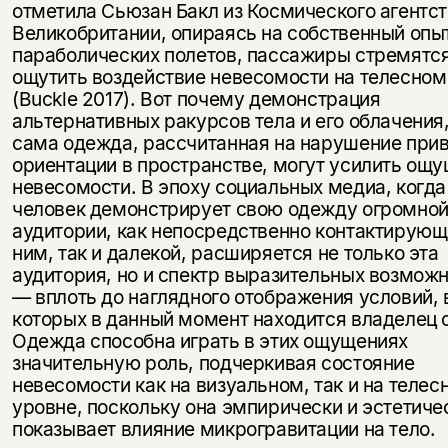
отметила Сьюзан Бакл из Космического агентс
Великобритании, опираясь на собственный опы
параболических полетов, пассажиры стремятс
ощутить воздействие невесомости на телесном
(Buckle 2017). Вот почему демонстрация
альтернативных ракурсов тела и его облачения,
сама одежда, рассчитанная на нарушение при
ориентации в пространстве, могут усилить ощ
невесомости. В эпоху социальных медиа, когда
человек демонстрирует свою одежду огромно
аудитории, как непосредственно контактирующ
ним, так и далекой, расширяется не только эта
аудитория, но и спектр выразительных возмож
— вплоть до наглядного отображения условий, 
которых в данный момент находится владелец
Одежда способна играть в этих ощущениях
значительную роль, подчеркивая состояние
невесомости как на визуальном, так и на телес
уровне, поскольку она эмпирически и эстетиче
показывает влияние микрогравитации на тело.