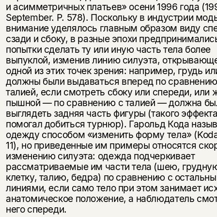
и асимметричных платьев» осени 1996 года (19
September. P. 578). Поскольку в индустрии мод
внимание уделялось главным образом виду сп
сзади и сбоку, в разные эпохи предпринималис
попытки сделать ту или иную часть тела более
выпуклой, изменив линию силуэта, открывающе
одной из этих точек зрения: например, грудь и
должны были выдаваться вперед по сравнению
талией, если смотреть сбоку или спереди, или 
пышной — по сравнению с талией — должна бы
выглядеть задняя часть фигуры (такого эффект
помогал добиться турнюр). Гарольд Кода назы
одежду способом «изменить форму тела» (Koda
11), но приведенные им примеры относятся ско
изменению силуэта: одежда подчеркивает
рассматриваемые им части тела (шею, грудну
клетку, талию, бедра) по сравнению с остальн
линиями, если само тело при этом занимает ис
анатомическое положение, а наблюдатель смот
него спереди.