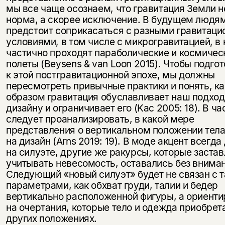
мы все чаще осознаем, что гравитация Земли н
норма, а скорее исключение. В будущем людя
предстоит соприкасаться с разными гравитац
условиями, в том числе с микрогравитацией, в
частично проходят параболические и космичес
полеты (Beysens & van Loon 2015). Чтобы подго
к этой постгравитационной эпохе, мы должны
пересмотреть привычные практики и понять, к
образом гравитация обуславливает наш подход
дизайну и ограничивает его (Kac 2005: 18). В ча
следует проанализировать, в какой мере
представления о вертикальном положении тел
на дизайн (Arns 2019: 19). В моде акцент всегда
на силуэте, другие же ракурсы, которые застав
учитывать невесомость, оставались без внима
Следующий «новый силуэт» будет не связан с 
параметрами, как обхват груди, талии и бедер
вертикально расположенной фигуры, а ориенти
на очертания, которые тело и одежда приобрет
других положениях.