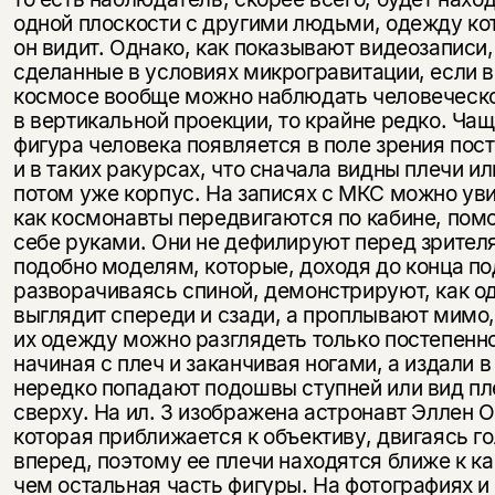
одной плоскости с другими людьми, одежду ко
он видит. Однако, как показывают видеозаписи,
сделанные в условиях микрогравитации, если в
космосе вообще можно наблюдать человеческо
в вертикальной проекции, то крайне редко. Чащ
фигура человека появляется в поле зрения пос
и в таких ракурсах, что сначала видны плечи или
потом уже корпус. На записях с МКС можно уви
как космонавты передвигаются по кабине, пом
себе руками. Они не дефилируют перед зрител
подобно моделям, которые, доходя до конца п
разворачиваясь спиной, демонстрируют, как о
выглядит спереди и сзади, а проплывают мимо,
их одежду можно разглядеть только постепенно
начиная с плеч и заканчивая ногами, а издали в
нередко попадают подошвы ступней или вид пл
сверху. На ил. 3 изображена астронавт Эллен О
которая приближается к объективу, двигаясь г
вперед, поэтому ее плечи находятся ближе к к
чем остальная часть фигуры. На фотографиях и