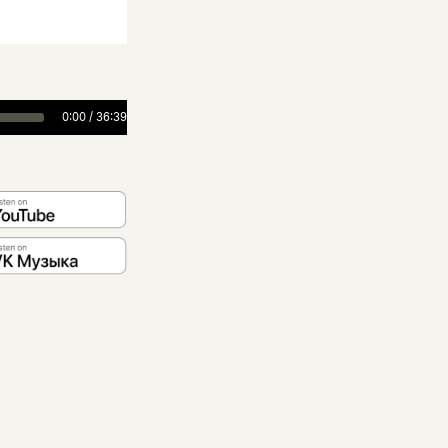
0:00
/
36:39