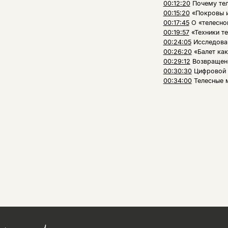
00:12:20
Почему тел
00:15:20
«Покровы и
00:17:45
О «телесно
00:19:57
«Техники т
00:24:05
Исследован
00:26:20
«Балет как
00:29:12
Возвращени
00:30:30
Цифровой 
00:34:00
Телесные 