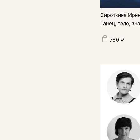
Сироткина Ири
Танец, тело, зн
780 ₽