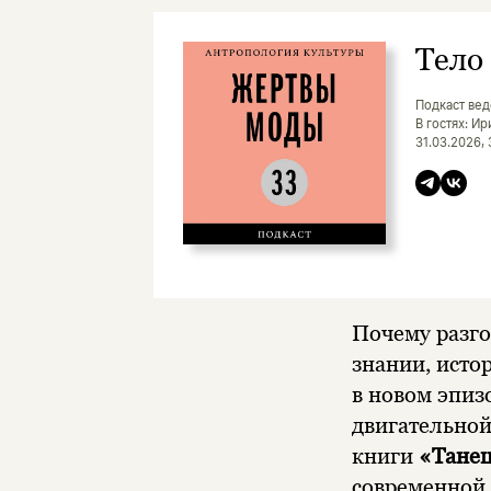
Тело
Подкаст вед
В гостях: И
31.03.2026,
Почему разгов
знании, исто
в новом эпиз
двигательной
книги
«Танец
современной 