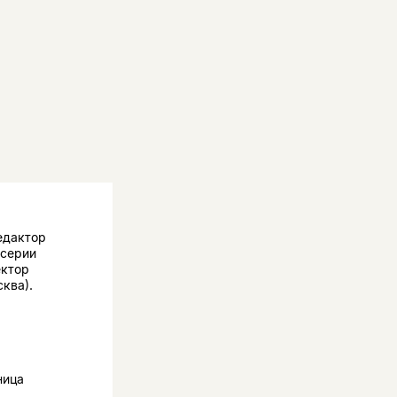
едактор
 серии
ектор
ква).
ница