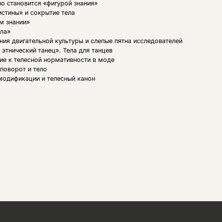
о становится «фигурой знания»
стины» и сокрытие тела
м знании»
ела»
ия двигательной культуры и слепые пятна исследователей
 этнический танец». Тела для танцев
е к телесной нормативности в моде
поворот и тело
модификации и телесный канон