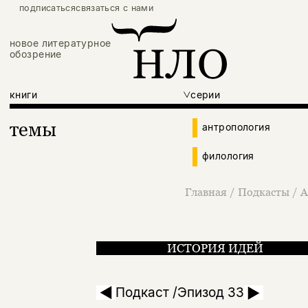
подписаться
связаться с нами
новое литературное
обозрение
книги
серии
темы
антропология
филология
Главная
/
Подкасты
/
А
ИСТОРИЯ ИДЕЙ
Тело как предмет 
Подкаст /Эпизод 33