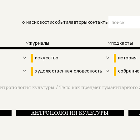
о нас
новости
события
авторы
контакты
журналы
подкасты
искусство
история
художественная словесность
собрание
нтропология культуры
/
Тело как предмет гуманитарного
АНТРОПОЛОГИЯ КУЛЬТУРЫ
гуманитарного знания