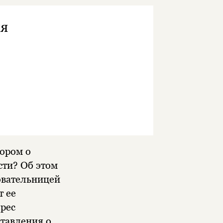
ия
вором о
сти? Об этом
овательницей
т ее
ерес
ставления о