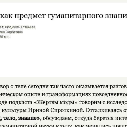
 как предмет гуманитарного знан
ет: Людмила Алябьева
рина Сироткина
 36 мин
ор о теле сегодня так часто оказывается разго
рическом опыте и трансформациях повседневно
оде подкаста «Жертвы моды» говорим с исслед
 культуры Ириной Сироткиной. Отталкиваясь о
, тело, знание»
, обсуждаем, откуда берется инт
гуманитарной науки к телу, как менялись пред