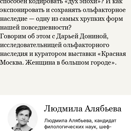
способен кодировать «дух эпохи»? И как
Вы можете подписаться на
Раз в неделю мы отправляем рассылку
уведомления, и при поступлении книги
о книгах и событиях «НЛО».
экспонировать и сохранять ольфакторное
на склад получить письмо на указанный
За подписку дарим промокод на
наследие — одну из самых хрупких форм
электронный адрес.
Эта книга
скидку 15%
нашей повседневности?
не предназначена для
Говорим об этом с Дарьей Дониной,
несовершеннолетних
исследовательницей ольфакторного
Скажите, пожалуйста,
наследия и куратором выставки «Красная
Я соглашаюсь с
Политикой конфиденциальности
вам уже исполнилось 18 лет?
Я соглашаюсь с
Политикой конфиденциальности
Москва. Женщина в большом городе».
подписаться
да
подписаться
нет, вернуться назад
Людмила Алябьева
Людмила Алябьева, кандидат
филологических наук, шеф-