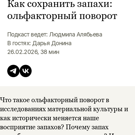
Как сохранить запахи:
ольфакторный поворот
Подкаст ведет: Людмила Алябьева
В гостях: Дарья Донина
26.02.2026, 38 мин
Что такое ольфакторный поворот в
исследованиях материальной культуры и
Этой книги временно
как исторически меняется наше
нет в продаже.
Подписка на рассылку
восприятие запахов? Почему запах