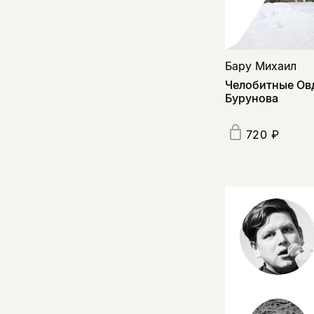
Бару Михаил
Челобитные Ов
Бурунова
720 ₽