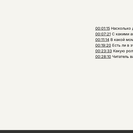
00:01:15
Насколько д
00:07:21
С какими а
00:11:14
В какой мом
00:19:20
Есть ли в 
00:23:33
Какую роль
00:28:10
Читатель в