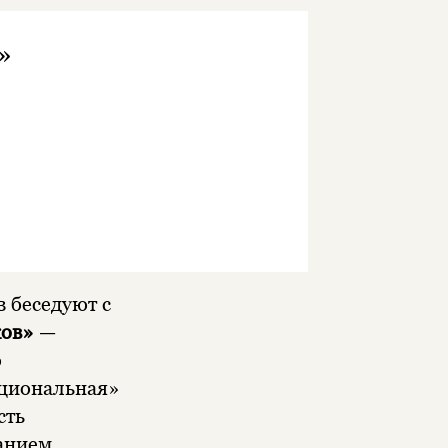
»
 беседуют с
ков»
—
о
нциональная»
сть
анием