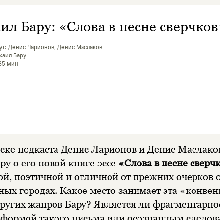
ил Бару: «Слова в песне сверчков
ут: Денис Ларионов, Денис Маслаков
ихаил Бару
 35 мин
ске подкаста Денис Ларионов и Денис Маслаков
у о его новой книге эссе
«Слова в песне сверч
й, поэтичной и отличной от прежних очерков 
ых городах. Какое место занимает эта «конве
других жанров Бару? Является ли фрагментарно
 формой такого письма или осознанным следов