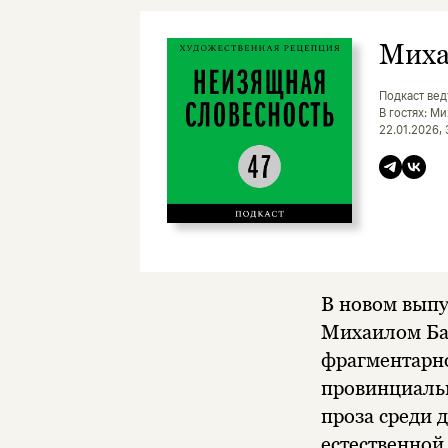
Миха
Подкаст вед
В гостях: М
22.01.2026,
В новом выпу
Михаилом Бар
фрагментарно
провинциальн
проза среди 
естественной