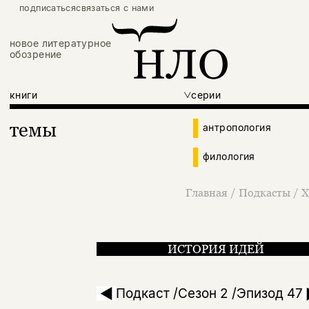
подписаться
связаться с нами
новое литературное
обозрение
книги
серии
темы
антропология
филология
Главная
/
Подкасты
/
Х
ИСТОРИЯ ИДЕЙ
Михаил Бару: «Сло
Подкаст /Сезон 2 /Эпизод 47