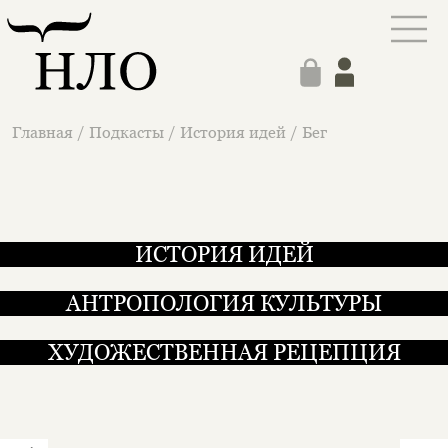
Главная
/
Подкасты
/
История идей
/
Бег
ИСТОРИЯ ИДЕЙ
АНТРОПОЛОГИЯ КУЛЬТУРЫ
ХУДОЖЕСТВЕННАЯ РЕЦЕПЦИЯ
Бег