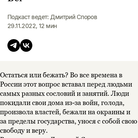
Подкаст ведет: Дмитрий Споров
29.11.2022, 12 мин
Этой книги временно
нет в продаже.
Подписка на рассылку
Остаться или бежать? Во все времена в
Вы можете подписаться на
Раз в неделю мы отправляем рассылку
России этот вопрос вставал перед людьми
уведомления, и при поступлении книги
о книгах и событиях «НЛО».
на склад получить письмо на указанный
самых разных сословий и занятий. Люди
За подписку дарим промокод на
электронный адрес.
Эта книга
скидку 15%
покидали свои дома из-за войн, голода,
не предназначена для
произвола властей, бежали на окраины и
несовершеннолетних
за пределы государства, унося с собой свою
свободу и веру.
Скажите, пожалуйста,
Я соглашаюсь с
Политикой конфиденциальности