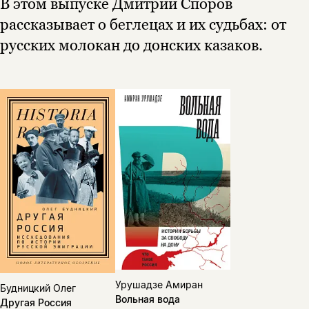
В этом выпуске Дмитрий Споров
вам уже исполнилось 18 лет?
Я соглашаюсь с
Политикой конфиденциальности
рассказывает о беглецах и их судьбах: от
подписаться
русских молокан до донских казаков.
да
подписаться
нет, вернуться назад
Урушадзе Амиран
Будницкий Олег
Вольная вода
Другая Россия