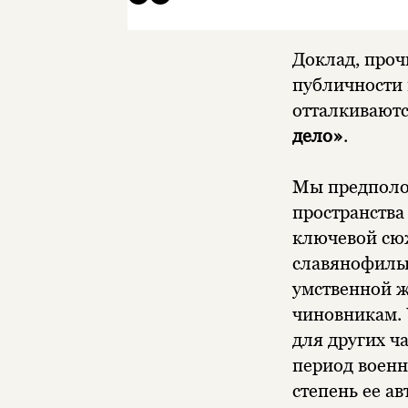
Доклад, про
публичности 
отталкиваютс
дело»
.
Мы предполож
пространства
ключевой сюж
славянофилы)
умственной ж
чиновникам. 
для других ч
период военн
степень ее а