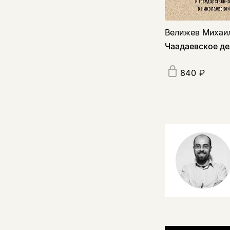
Велижев Михаи
Чаадаевское де
840 ₽