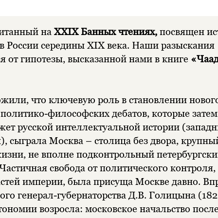
читанный на
XXIX Банных чтениях
,
посвящен ис
в России середины XIX века. Наши разыскания
я от гипотезы, высказанной нами в книге
«Чаад
или, что ключевую роль в становлении новог
 политико-философских дебатов, которые затем
ет русской интеллектуальной истории (западн
, сыграла Москва – столица без двора, крупны
изни, не вполне подконтрольный петербургск
Частичная свобода от политического контроля,
астей империи, была присуща Москве давно. Впр
ого генерал-губернаторства Д.В. Голицына (182
втономии возросла: московское начальство посл