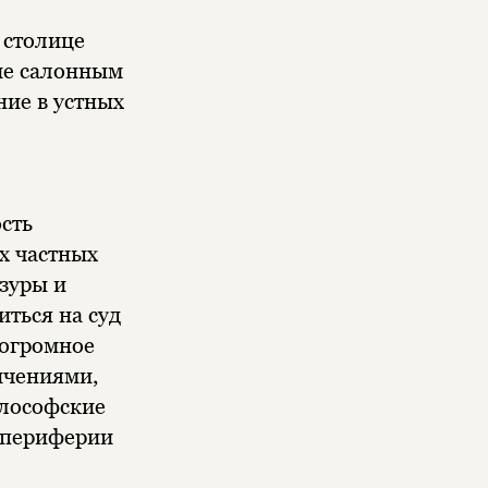
 столице
ие салонным
ние в устных
сть
х частных
нзуры и
ться на суд
 огромное
ичениями,
илософские
а периферии