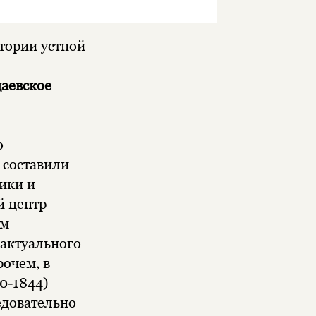
тории устной
аевское
о
 составили
ики и
й центр
им
 актуального
очем, в
0-1844)
едовательно