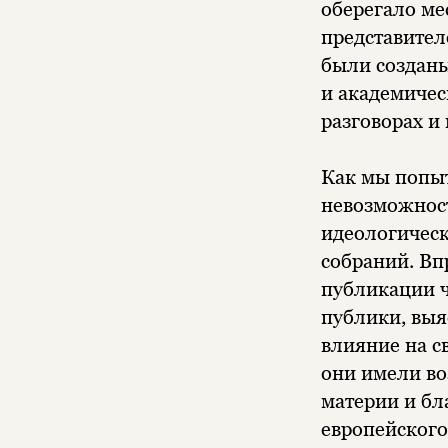
оберегало ме
представител
были созданы
и академичес
разговорах и
Как мы попыт
невозможност
идеологическ
собраний. Вп
публикации ч
публики, выя
влияние на с
они имели в
материи и бл
европейского