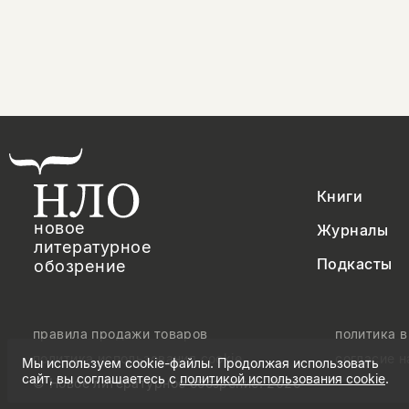
Книги
новое
Журналы
литературное
Подкасты
обозрение
правила продажи товаров
политика 
политика использования cookie
согласие 
Мы используем cookie-файлы. Продолжая использовать
сайт, вы соглашаетесь с
политикой использования cookie
.
© Новое литературное обозрение. 2026