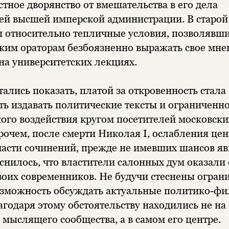
стное дворянство от вмешательства в его дела
ей высшей имперской администрации. В старой
 относительно тепличные условия, позволявш
ким ораторам безбоязненно выражать свое мне
 на университетских лекциях.
ались показать, платой за откровенность стала
ь издавать политические тексты и ограниченно
ого воздействия кругом посетителей московски
рочем, после смерти Николая I, ослабления це
асти сочинений, прежде не имевших шансов яви
снилось, что властители салонных дум оказали
воих современников. Не будучи стеснены огран
озможность обсуждать актуальные политико-ф
агодаря этому обстоятельству находились не н
 мыслящего сообщества, а в самом его центре.