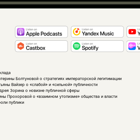
клада
терины Болтуновой о стратегиях императорской легитимации
ьяны Вайзер о «слабой» и «сильной» публичности
дрея Зорина о новизне публичной сферы
ны Прохоровой о «взаимном утопизме» общества и власти
роли публики