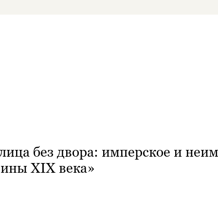
ица без двора: имперское и неим
дины XIX века»