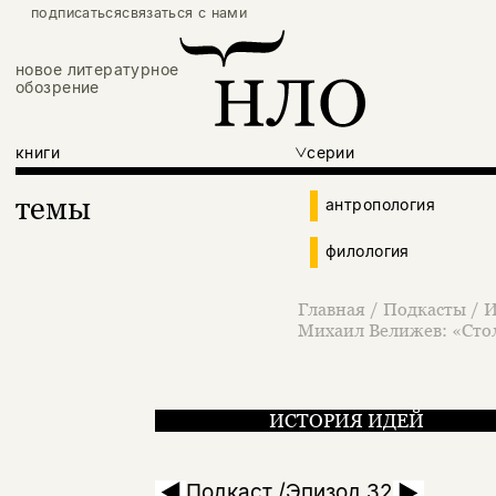
подписаться
связаться с нами
новое литературное
обозрение
книги
серии
темы
антропология
филология
Главная
/
Подкасты
/
И
Михаил Велижев: «Стол
ИСТОРИЯ ИДЕЙ
Михаил Велижев: «
Подкаст /Эпизод 32