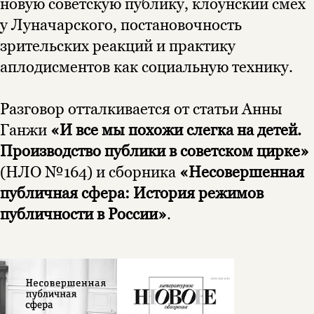
новую советскую публику, клоунский смех
Эта книга
скидку 15%
у Луначарского, постановочность
не предназначена для
зрительских реакций и практику
несовершеннолетних
аплодисментов как социальную технику.
Скажите, пожалуйста,
Я соглашаюсь с
Политикой конфиденциальности
вам уже исполнилось 18 лет?
Я соглашаюсь с
Политикой конфиденциальности
Разговор отталкивается от статьи Анны
Ганжи
«И все мы похожи слегка на детей.
подписаться
да
подписаться
Производство публики в советском цирке»
нет, вернуться назад
(НЛО №164) и сборника
«Несовершенная
публичная сфера: История режимов
публичности в России»
.