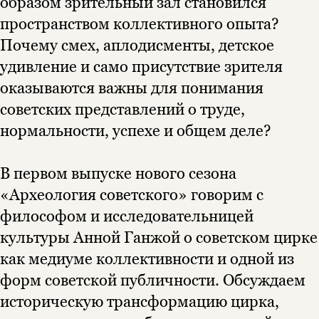
образом зрительный зал становился
пространством коллективного опыта?
Почему смех, аплодисменты, детское
удивление и само присутствие зрителя
оказываются важны для понимания
советских представлений о труде,
нормальности, успехе и общем деле?
В первом выпуске нового сезона
«Археология советского» говорим с
философом и исследовательницей
Этой книги временно
культуры Анной Ганжой о советском цирке
нет в продаже.
Подписка на рассылку
как медиуме коллективности и одной из
Вы можете подписаться на
Раз в неделю мы отправляем рассылку
форм советской публичности. Обсуждаем
уведомления, и при поступлении книги
о книгах и событиях «НЛО».
историческую трансформацию цирка,
на склад получить письмо на указанный
За подписку дарим промокод на
электронный адрес.