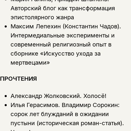
Авторский блог как трансформация
нет в продаже.
Подписка на рассылку
эпистолярного жанра
Вы можете подписаться на
Раз в неделю мы отправляем рассылку
Максим Лепехин (Константин Чадов).
уведомления, и при поступлении книги
о книгах и событиях «НЛО».
на склад получить письмо на указанный
Интермедиальные эксперименты и
За подписку дарим промокод на
электронный адрес.
Эта книга
скидку 15%
современный религиозный опыт в
не предназначена для
сборнике «Искусство ухода за
несовершеннолетних
мертвецами»
Скажите, пожалуйста,
Я соглашаюсь с
Политикой конфиденциальности
ПРОЧТЕНИЯ
вам уже исполнилось 18 лет?
Я соглашаюсь с
Политикой конфиденциальности
Александр Жолковский.
Холосё!
подписаться
да
подписаться
Илья Герасимов.
Владимир Сорокин:
Поделиться
нет, вернуться назад
сорок лет блужданий в ожидании
пустыни (историческая роман-статья).