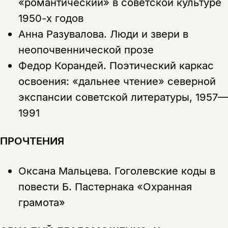
«романтический» в советской культуре
1950-х годов
Анна Разувалова.
Люди и звери в
неопочвеннической прозе
Федор Корандей.
Поэтический каркас
освоения: «дальнее чтение» северной
экспансии советской литературы, 1957—
1991
ПРОЧТЕНИЯ
Оксана Мальцева.
Гоголевские коды в
повести Б. Пастернака «Охранная
Этой книги временно
грамота»
нет в продаже.
Подписка на рассылку