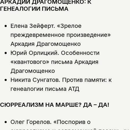
АРКАДИЙ ДРАГОМОЩЕНКО: К
ГЕНЕАЛОГИИ ПИСЬМА
Вы можете подписаться на
Раз в неделю мы отправляем рассылку
уведомления, и при поступлении книги
о книгах и событиях «НЛО».
на склад получить письмо на указанный
За подписку дарим промокод на
электронный адрес.
Елена Зейферт.
«Зрелое
Эта книга
скидку 15%
преждевременное произведение»
не предназначена для
Аркадия Драгомощенко
несовершеннолетних
Юрий Орлицкий.
Особенности
Скажите, пожалуйста,
«квантового» письма Аркадия
Я соглашаюсь с
Политикой конфиденциальности
вам уже исполнилось 18 лет?
Я соглашаюсь с
Политикой конфиденциальности
Драгомощенко
Никита Сунгатов.
Против памяти: к
подписаться
да
подписаться
генеалогии письма АТД
Поделиться
нет, вернуться назад
СЮРРЕАЛИЗМ НА МАРШЕ? ДА – ДА!
Копировать
Вконтакте
Телеграм
Дзен
Олег Горелов.
«Поспорив о
ссылку