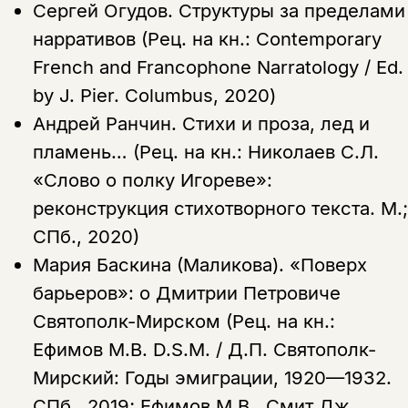
Сергей Огудов.
Структуры за пределами
нарративов (Рец. на кн.: Contemporary
French and Francophone Narratology / Ed.
by J. Pier. Columbus, 2020)
Андрей Ранчин.
Стихи и проза, лед и
пламень… (Рец. на кн.: Николаев С.Л.
«Слово о полку Игореве»:
реконструкция стихотворного текста. М.;
СПб., 2020)
Мария Баскина (Маликова).
«Поверх
барьеров»: о Дмитрии Петровиче
Святополк-Мирском (Рец. на кн.:
Ефимов М.В. D.S.M. / Д.П. Святополк-
Мирский: Годы эмиграции, 1920—1932.
СПб., 2019; Ефимов М.В., Смит Дж.