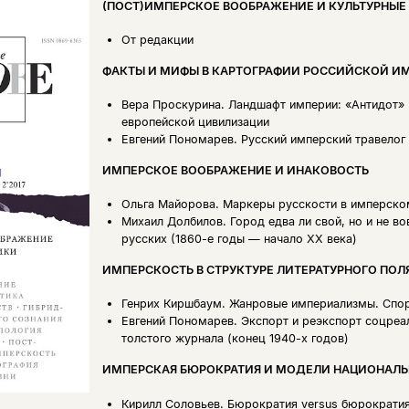
(ПОСТ)ИМПЕРСКОЕ ВООБРАЖЕНИЕ И КУЛЬТУРНЫЕ 
От редакции
ФАКТЫ И МИФЫ В КАРТОГРАФИИ РОССИЙСКОЙ И
Вера Проскурина.
Ландшафт империи: «Антидот» Е
европейской цивилизации
Евгений Пономарев.
Русский имперский травелог
ИМПЕРСКОЕ ВООБРАЖЕНИЕ И ИНАКОВОСТЬ
Ольга Майорова.
Маркеры русскости в имперском
Михаил Долбилов.
Город едва ли свой, но и не 
русских (1860-е годы — начало ХХ века)
ИМПЕРСКОСТЬ В СТРУКТУРЕ ЛИТЕРАТУРНОГО ПОЛ
Генрих Киршбаум.
Жанровые империализмы. Спор
Евгений Пономарев.
Экспорт и реэкспорт соцреа
толстого журнала (конец 1940-х годов)
ИМПЕРСКАЯ БЮРОКРАТИЯ И МОДЕЛИ НАЦИОНАЛ
Кирилл Соловьев.
Бюрократия versus бюрократия