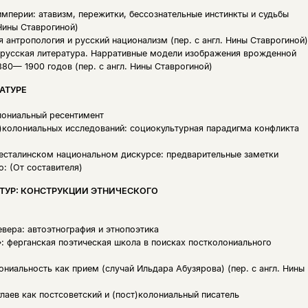
мперии: атавизм, пережитки, бессознательные инстинкты и судьбы
Нины Ставрогиной)
я антропология и русский национализм (пер. с англ. Нины Ставрогиной)
 русская литература. Нарративные модели изображения врожденной
880— 1900 годов (пер. с англ. Нины Ставрогиной)
АТУРЕ
олониальный ресентимент
)колониальных исследований: социокультурная парадигма конфликта
лесталинском национальном дискурсе: предварительные заметки
: (От составителя)
ТУР: КОНСТРУКЦИИ ЭТНИЧЕСКОГО
вера: автоэтнография и этнопоэтика
 ферганская поэтическая школа в поисках постколониального
ониальность как прием (случай Ильдара Абузярова) (пер. с англ. Нины
лаев как постсоветский и (пост)колониальный писатель