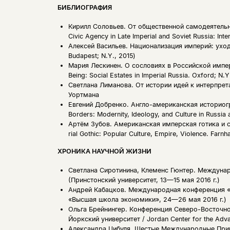
БИБЛИОГРАФИЯ
Кирилл Соловьев.
От общественной самодеятельно
Civic Agency in Late Imperial and Soviet Russia: Int
Алексей Васильев.
Национализация империй: уходя
Budapest; N.Y., 2015)
Мария Лескинен.
О сословиях в Российской импери
Being: Social Estates in Imperial Russia. Oxford; N.Y
Светлана Лиманова.
От истории идей к интерпрет
Уортмана
Евгений Добренко.
Англо-американская историогр
Borders: Modernity, Ideology, and Culture in Russia 
Артём Зубов.
Американская имперская готика и со
rial Gothic: Popular Culture, Empire, Violence. Farnh
ХРОНИКА НАУЧНОЙ ЖИЗНИ
Светлана Сиротинина, Клеменс Гюнтер.
Междунар
(Принстонский университет, 13—15 мая 2016 г.)
Андрей Кабацков.
Международная конференция «С
«Высшая школа экономики», 24—26 мая 2016 г.)
Ольга Брейнингер.
Конференция Северо-Восточной
Йоркский университет / Jordan Center for the Adva
Александра Цибуля.
Шестые Международные Приг