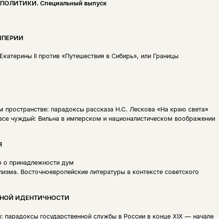
ПОЛИТИКИ. Специальный выпуск
МПЕРИИ
катерины II против «Путешествия в Сибирь», или Границы
 пространстве: парадоксы рассказа Н.С. Лескова «На краю света»
вовсе чуждый: Вильна в имперском и националистическом воображении
Я
 о принадлежности дум
лизма. Восточноевропейские литературы в контексте советского
ЬНОЙ ИДЕНТИЧНОСТИ
: парадоксы государственной службы в России в конце XIX — начале