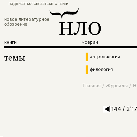
подписаться
связаться с нами
новое литературное
обозрение
книги
серии
темы
антропология
филология
Главная
/
Журналы
/
Н
144 / 2’1