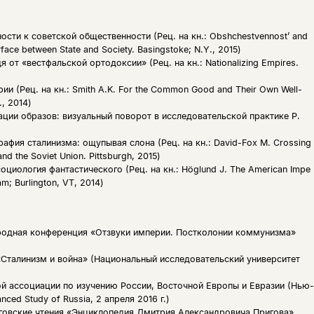
сти к советской общественности (Рец. на кн.: Obshchestvennost’ and
erface between State and Society. Basingstoke; N.Y., 2015)
 от «вестфальской ортодоксии» (Рец. на кн.: Nationalizing Empires.
и (Рец. на кн.: Smith A.K. For the Common Good and Their Own Well-
., 2014)
ации образов: визуальный поворот в исследовательской практике Р.
афия сталинизма: ощупывая слона (Рец. на кн.: David-Fox M. Crossing
and the Soviet Union. Pittsburgh, 2015)
циология фантастического (Рец. на кн.: Höglund J. The American Impe
am; Burlington, VT, 2014)
одная конференция «Отзвуки империи. Постколонии коммунизма»
талинизм и война» (Национальный исследовательский университет
 ассоциации по изучению России, Восточной Европы и Евразии (Нью-
nced Study of Russia, 2 апреля 2016 г.)
овские чтения «Энциклопедия Дмитрия Александровича Пригова»