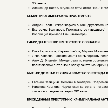
XX веков
Александр Котов.
«Русское латинство» 1860-х г
СЕМАНТИКА ИМПЕРСКИХ ПРОСТРАНСТВ
Андрей Тесля.
«Украинофил» в «общерусском» ко
Екатерина Болтунова.
Пространство (ушедшего) г
России (на примере Ельцин-центра)
ГИБРИДНЫЕ ЯЗЫКИ ИМПЕРСКОГО СОЗНАНИЯ
Илья Герасимов, Сергей Глебов, Марина Могильн
Дина Хапаева.
Рабские мечты об имперском вели
Алек Д. Эпштейн.
Между религиозными сомнениям
политической риторики в эпоху заката монархии 
БЫТЬ ВИДИМЫМ: ТЕХНИКИ ВЛАСТНОГО ВЗГЛЯДА 
Евгений Савицкий.
Демоны в зоопарке: Современн
Надежда Крылова.
Нерчинская каторга: этнограф
типов» последней четверти XIX века
ВРОЖДЕННЫЙ ПРЕСТУПНИК: КРИМИНАЛЬНАЯ АН