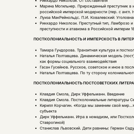
Риккардо Николози.
От составителя
Марина Могильнер.
Прирожденный преступник в и
российской имперской модерности (пер. с англ. 
Луиза МакРейнольдс.
П.И. Ковалевский: Уголовна
Риккардо Николози.
Преступный тип, Ламброзо и
преступности и атавизма в Российской империи 1
ПОСТКОЛОНИАЛЬНОСТЬ И ИМПЕРСКОСТЬ В ЛИТЕР
Тамара Гундорова.
Транзитная культура и постк
Наталья Полтавцева.
Динамическая модель (пост
как формы социального взаимодействия
Гасан Гусейнов.
Русское, советское и иное в пос
Наталья Полтавцева.
По ту сторону колониального
ПОСТКОЛОНИАЛЬНОСТЬ ПОСТСОВЕТСКИХ ЛИТЕРА
Клавдия Смола, Дирк Уффельманн.
Введение
Клавдия Смола.
Постколониальные литературы Се
Кирилл Корчагин.
«Когда мы заменим свой мир…»:
субъекта
Дирк Уффельманн.
Игра в номадизм, или Посткол
Ставрогиной)
Станислав Львовский.
Дети равнины: Герман Саду