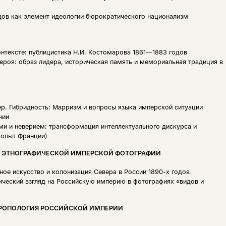
одов как элемент идеологии бюрократического национализм
нтексте: публицистика Н.И. Костомарова 1861—1883 годов
ероя: образ лидера, историческая память и мемориальная традиция в
ер.
Гибридность: Марризм и вопросы языка имперской ситуации
чии
и и неверием: трансформация интеллектуального дискурса и
(опыт Франции)
В ЭТНОГРАФИЧЕСКОЙ ИМПЕРСКОЙ ФОТОГРАФИИ
ое искусство и колонизация Севера в России 1890-х годов
ический взгляд на Российскую империю в фотографиях «видов и
ТРОПОЛОГИЯ РОССИЙСКОЙ ИМПЕРИИ