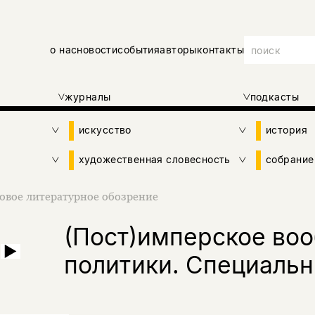
о нас
новости
события
авторы
контакты
журналы
подкасты
искусство
история
художественная словесность
собрание
овое литературное обозрение
(Пост)имперское во
7
политики. Специаль