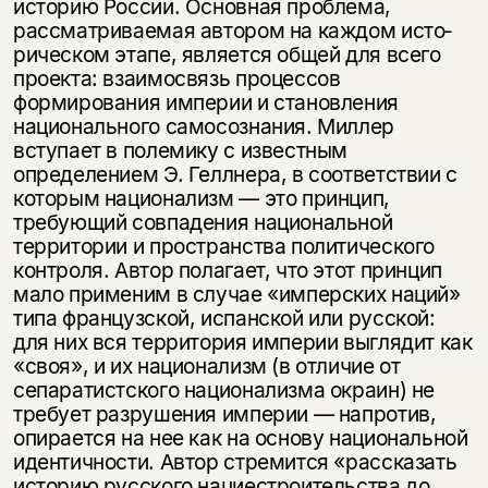
историю России. Основная проблема,
рассматриваемая автором на каждом исто­
рическом этапе, является общей для всего
проекта: взаимосвязь процессов
формирования империи и становления
национального самосознания. Миллер
вступает в полемику с известным
определением Э. Геллнера, в соответствии с
которым национализм — это принцип,
требующий совпадения национальной
территории и пространства политического
контроля. Автор полагает, что этот принцип
мало применим в случае «имперских наций»
типа французской, испанской или русской:
для них вся территория империи выглядит как
«своя», и их национа­лизм (в отличие от
сепаратистского национализма окраин) не
требует разрушения империи — напротив,
опирается на нее как на основу национальной
идентичности. Автор стремится «рассказать
историю русского нациестроительства до