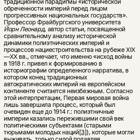
традиционной парадигмы «исторической
обреченности империй перед лицом
прогрессивных национальных государств».
Профессор Фрайбургского университета
Йорн Леонард
, автор статьи, посвященной
сравнительному анализу исторической
динамики полиэтнических империй и
процессов нациестроительства на рубеже XIX
—XX вв., отмечает, что именно «исход войны
в 1918 г. привел к формированию в
историографии определенного нарратива, в
котором конец традиционных
автократических империй на европейском
континенте считается неизбежным. Согласно
этой интерпретации, Первая мировая война
лишь завершила процесс, который был
очевиден еще до 1914 г.: полиэтничные
империи казались пережившими свой век
политическими субъектами (старыми
тюрьмами молодых наций
[3]
), которые могли
выживать, только силой подавляя