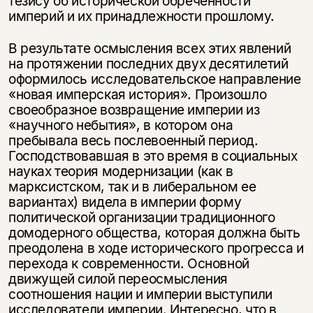
тезису об исторической обреченности
империй и их принадлежности прошлому.
В результате осмысления всех этих явлений
на протяжении последних двух деся­тилетий
оформилось исследовательское направление
«новая имперская ис­тория». Произошло
своеобразное возвращение империи из
«научного небытия», в котором она
пребывала весь послевоенный период.
Господствовавшая в это время в социальных
науках теория модернизации (как в
марксистском, так и в либеральном ее
вариантах) видела в империи форму
политической организации традиционного
домодерного общества, которая должна быть
преодолена в ходе исторического прогресса и
перехода к современности. Основной
движущей силой переосмысления
соотношения нации и империи выступили
исследователи империи. Интересно, что в