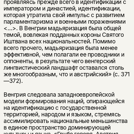
проявляясь прежде всего в идентификации с
императором и динас­тией, идентификации,
которая утратила свой импульс с развитием
парламентаризма и военными поражениями
<…>. В Венгрии мадьяризация была общей
темой, вовлекая подданных короны Святого
Иштвана всех национальностей. Помимо
всего прочего, мадьяризация была менее
эффективной, чем полагали ее проводники и
оппоненты, в результате чего венгерский
лингвистический ландшафт оставался столь
же многообразным, что и австрийский» (с. 371
—372).
Венгрия следовала западноевропейской
модели формирования наций, опирающейся
на идентификацию с государственной
территорией, народом и языком, стремясь
ассимилировать национальные меньшинства
в единое пространство доминирующей
культуры и языка. «Грубо говоря, Австрия