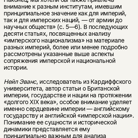
несовершеннолетних
внимание к разным институтам, имевшим
принципиальное значение как для империй,
Скажите, пожалуйста,
так и для имперских наций, — от армии до
Я соглашаюсь с
Политикой конфиденциальности
вам уже исполнилось 18 лет?
Я соглашаюсь с
Политикой конфиденциальности
научных обществ» (с. 5—6). В последующих
десяти статьях, посвященных анализу
«имперского национализма» на материале
подписаться
да
подписаться
разных империй, более или менее подробно
рассмотрены указанные выше аспекты
нет, вернуться назад
сопряжения имперской и национальной
истории.
Нейл Эванс
, исследователь из Кардиффского
университета, автор статьи о Британской
империи, государстве и нации на протяжении
«долгого XIX века», особое внимание уделяет
именно сердцевине империи — английскому
государству и английской «имперской нации».
Понимание ее сущности и исторической
динамики представляется ему
принципиально важным для анализа