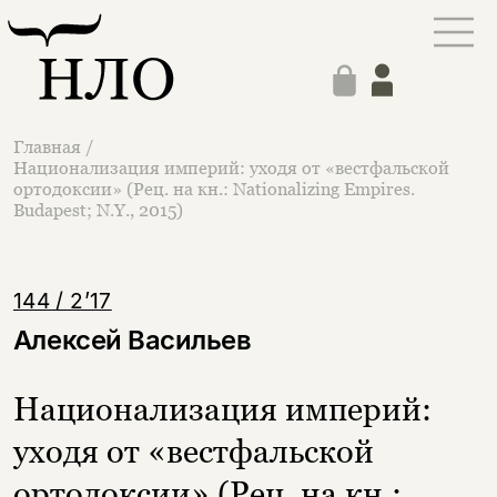
Главная
/
Национализация империй: уходя от «вестфальской
ортодоксии» (Рец. на кн.: Nationalizing Empires.
Budapest; N.Y., 2015)
144 / 2’17
Алексей Васильев
Национализация империй:
уходя от «вестфальской
ортодоксии» (Рец. на кн.: