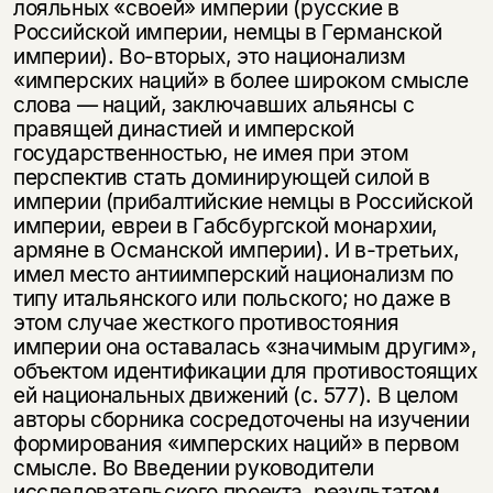
лояльных «своей» империи (русские в
Российской империи, немцы в Германской
империи). Во-вторых, это национализм
«имперских наций» в более широком смысле
слова — наций, заключавших альянсы с
правящей династией и имперской
государственностью, не имея при этом
перспектив стать доминирующей силой в
империи (прибалтийские немцы в Российской
империи, евреи в Габсбургской монархии,
армяне в Османской империи). И в-третьих,
имел место антиимперский национализм по
типу италь­ян­ского или польского; но даже в
этом случае жесткого противостояния
империи она оставалась «значимым другим»,
объектом идентификации для противостоящих
ей национальных движений (с. 577). В целом
авторы сборника сосредоточены на изу­чении
формирования «имперских наций» в первом
смысле. Во Введении руко­водители
исследовательского проекта, результатом