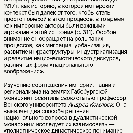
1917 г. как историю, в которой имперский
контекст был далек от того, чтобы стать
просто помехой в этом процессе, в то время
как имперские акторы были важными
игроками в этой истории» (с. 311). Особое
внимание он обращает на роль таких
процессов, как миграция, урбанизация,
развитие инфраструктуры, индустриализация
и развитие националистического дискурса,
различных форм «национального
воображения».
Изучению соотношения империи, нации и
регионализма на землях Габсбургской
монархии посвятила свою статью профессор
Венского университета
Андреа Комлоси.
Она
выявляет два способа решения
национального вопроса в дуалис­тической
монархии и исследует их взаимосвязь —
«полиэтническое династичес­кое по­нимание