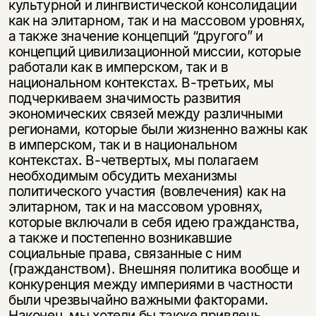
культурной и лингвистической консолидации
как на элитарном, так и на массовом уровнях,
а также значение концепций “другого” и
концепций цивилизационной миссии, которые
работали как в имперском, так и в
национальном контекстах. В-третьих, мы
подчеркиваем значимость развития
экономических связей между различными
регионами, которые были жизненно важны как
в имперском, так и в национальном
контекстах. В-четвертых, мы полагаем
Этой книги временно
необходимым обсудить механизмы
политического участия (вовлечения) как на
нет в продаже.
Подписка на рассылку
элитарном, так и на массовом уровнях,
которые включали в себя идею гражданства,
Вы можете подписаться на
Раз в неделю мы отправляем рассылку
а также и постепенно возникавшие
уведомления, и при поступлении книги
о книгах и событиях «НЛО».
социальные права, связанные с ним
на склад получить письмо на указанный
(гражданством). Внешняя политика вообще и
За подписку дарим промокод на
электронный адрес.
Эта книга
скидку 15%
конкуренция между империями в частности
были чрезвычайно важными факторами.
не предназначена для
Наконец, мы хотели бы также привлечь