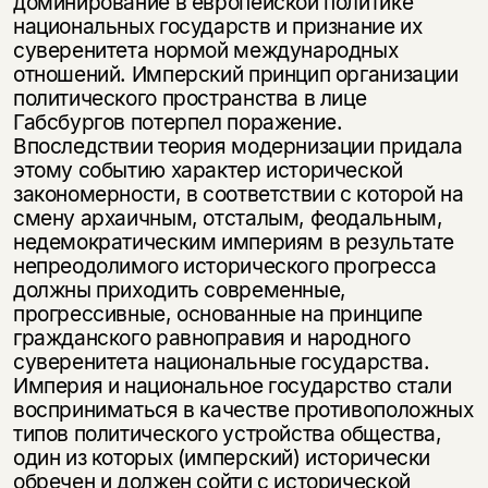
доминирование в европейской по­литике
национальных государств и признание их
суверенитета нормой международных
отношений. Имперский принцип организации
политического пространства в лице
Габсбургов потерпел поражение.
Впоследствии теория модернизации придала
этому событию характер исторической
закономерности, в соответствии с которой на
смену архаичным, отсталым, феодальным,
недемократическим империям в результате
непреодолимого исторического прогресса
должны приходить современные,
прогрессивные, основанные на принци­пе
гражданского равноправия и народного
суверените­та национальные государства.
Империя и национальное государство стали
восприниматься в качестве противоположных
типов политического устройства общества,
один из которых (имперский) исторически
обречен и должен сойти с исторической