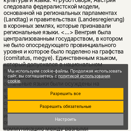
следовала федералистской модели,
основанной на региональных парламентах
(Landtag) и правительствах (Landesregierung)
в коронных землях, которые признавали
региональные языки. <…> Венгрия была
централизованным государством, в котором
не было опосреду­ющего провинциального
уровня и которое было поделено на графства
(comitatus, megye). Единственным языком,
который допускался в национальном
парламенте, на уровне графства, общин и
Мы используем cookie-файлы. Продолжая использовать
сайт, вы соглашаетесь с
политикой использования
муниципалитетов, был мадьярский. Все
cookie
.
остальные языки были осуждены на
второстепенную подчиненную роль, что
Разрешить все
затрудняло их включение в процессы
современного социального, научного и
Разрешить обязательные
технического развития. Но, с другой стороны,
использование мадьярского всеми
Настроить
образованными гражданами развивало
коммуникацию между разными