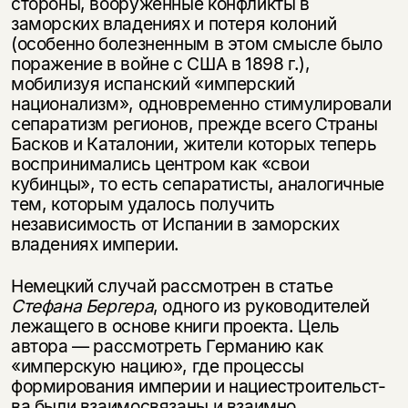
стороны, вооруженные конфликты в
заморских владениях и потеря колоний
(особенно болезненным в этом смысле было
поражение в войне с США в 1898 г.),
мобилизуя испанский «имперский
национализм», одновременно стимулировали
сепаратизм регионов, прежде всего Страны
Басков и Каталонии, жители которых теперь
воспринимались центром как «свои
кубинцы», то есть сепаратисты, аналогичные
тем, которым удалось получить
независимость от Испании в заморских
владениях империи.
Немецкий случай рассмотрен в статье
Стефана Бергера
, одного из руководителей
лежащего в основе книги проекта. Цель
автора — рассмотреть Германию как
«имперскую нацию», где процессы
формирования империи и нациестроительст­
ва были взаимосвязаны и взаимно