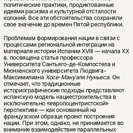
политические практики, продиктованные
идеями расизма и культурной отсталости
колоний. Все эти обстоятельства сохраняли
свое значение до времен Пятой республики.
Проблемам формирования нации в связи с
процессами региональной ин­тег­рации на
материале истории Испании XVIII — начала XX
в. посвящена статья профес­сора
Университета Сантьяго-де-Компостела и
Мюнхенского университета Людви­га-
Максимилиана
Хосе-Мануэля Нуньеса.
Он
отмечает, что традиционные
историографические подходы представляют
испанскую модель нациестроительства в
исключительно «европоцентристской»
перспективе — как основанный на
французском образце проект построения
нации. При этом, однако, не принимается во
внимание взаимодействие параллельных