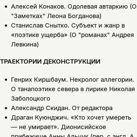
Алексей Конаков.
Одолевая автаркию (О
"Заметках" Леона Богданова)
Станислав Снытко.
Субъект и жанр в
«поэтике ущерба» (О "романах" Андрея
Левкина)
ТРАЕКТОРИИ ДЕКОНСТРУКЦИИ
Генрих Киршбаум.
Некролог аллегории.
О танапоэтике севера в лирике Николая
Заболоцкого
Александр Скидан.
От редактора
Драган Куюнджич.
«Кто хочет умереть
— не умирает». Дионисийское
прибежище Анны Альчук (пер. с англ. А.