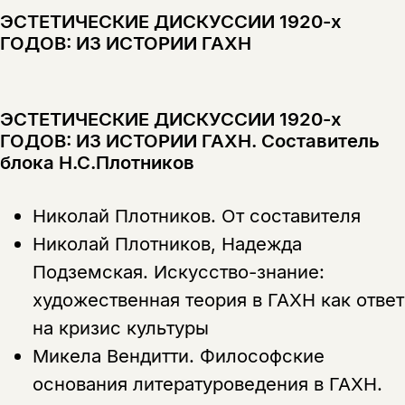
ЭСТЕТИЧЕСКИЕ ДИСКУССИИ 1920-х
ГОДОВ: ИЗ ИСТОРИИ ГАХН
ЭСТЕТИЧЕСКИЕ ДИСКУССИИ 1920-х
ГОДОВ: ИЗ ИСТОРИИ ГАХН. Составитель
Этой книги временно
блока Н.С.Плотников
нет в продаже.
Подписка на рассылку
Николай Плотников.
От составителя
Вы можете подписаться на
Раз в неделю мы отправляем рассылку
Николай Плотников, Надежда
уведомления, и при поступлении книги
о книгах и событиях «НЛО».
на склад получить письмо на указанный
Подземская.
Искусство-знание:
За подписку дарим промокод на
электронный адрес.
Эта книга
скидку 15%
художественная теория в ГАХН как ответ
не предназначена для
на кризис культуры
несовершеннолетних
Микела Вендитти.
Философские
основания литературоведения в ГАХН.
Скажите, пожалуйста,
Я соглашаюсь с
Политикой конфиденциальности
вам уже исполнилось 18 лет?
Я соглашаюсь с
Политикой конфиденциальности