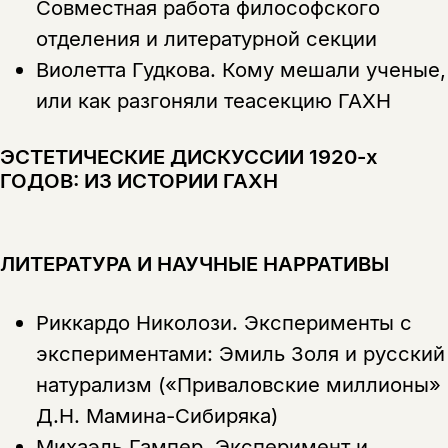
Совместная работа философского
отделения и литературной секции
подписаться
да
подписаться
Виолетта Гудкова.
Кому мешали ученые,
Поделиться
или как разгоняли теасекцию ГАХН
нет, вернуться назад
ЭСТЕТИЧЕСКИЕ ДИСКУССИИ 1920-х
ГОДОВ: ИЗ ИСТОРИИ ГАХН
Копировать
Вконтакте
Телеграм
Дзен
ссылку
ЛИТЕРАТУРА И НАУЧНЫЕ НАРРАТИВЫ
Риккардо Николози.
Эксперименты с
экспериментами: Эмиль Золя и русский
натурализм («Приваловские миллионы»
Д.Н. Мамина-Сибиряка)
Михаэль Гампер.
Эксперимент и