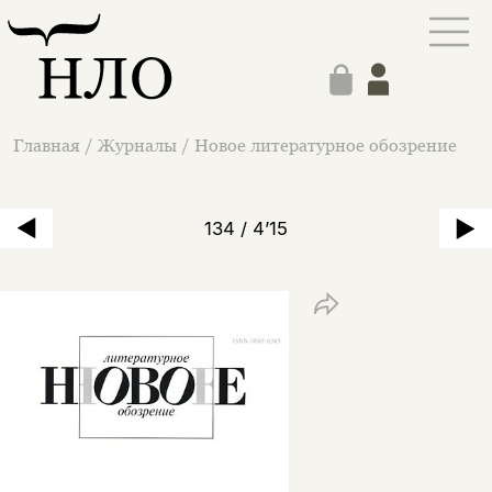
Главная
/
Журналы
/
Новое литературное обозрение
134 / 4’15