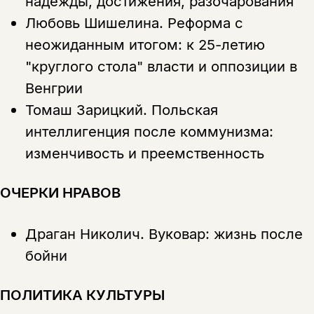
надежды, достижения, разочарования
Любовь Шишелина.
Реформа с
неожиданным итогом: к 25-летию
"круглого стола" власти и оппозиции в
Венгрии
Томаш Зарицкий.
Польская
Этой книги временно
интеллигенция после коммунизма:
нет в продаже.
Подписка на рассылку
изменчивость и преемственность
Вы можете подписаться на
Раз в неделю мы отправляем рассылку
уведомления, и при поступлении книги
ОЧЕРКИ НРАВОВ
о книгах и событиях «НЛО».
на склад получить письмо на указанный
За подписку дарим промокод на
электронный адрес.
Эта книга
скидку 15%
Драган Николич.
Вуковар: жизнь после
не предназначена для
бойни
несовершеннолетних
ПОЛИТИКА КУЛЬТУРЫ
Скажите, пожалуйста,
Я соглашаюсь с
Политикой конфиденциальности
вам уже исполнилось 18 лет?
Я соглашаюсь с
Политикой конфиденциальности