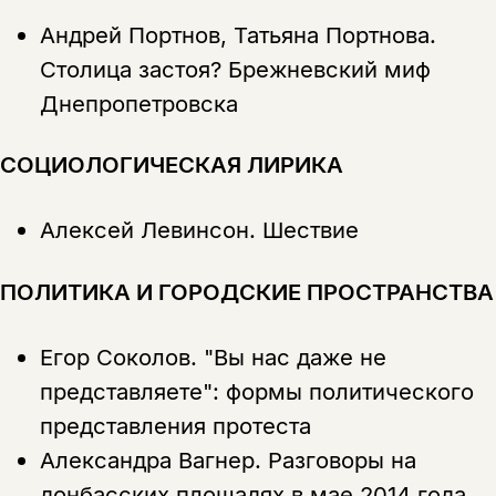
Андрей Портнов, Татьяна Портнова.
подписаться
Столица застоя? Брежневский миф
да
подписаться
Поделиться
Днепропетровска
нет, вернуться назад
СОЦИОЛОГИЧЕСКАЯ ЛИРИКА
Копировать
Вконтакте
Телеграм
Дзен
ссылку
Алексей Левинсон.
Шествие
ПОЛИТИКА И ГОРОДСКИЕ ПРОСТРАНСТВА
Егор Соколов.
"Вы нас даже не
представляете": формы политического
представления протеста
Александра Вагнер.
Разговоры на
донбасских площадях в мае 2014 года