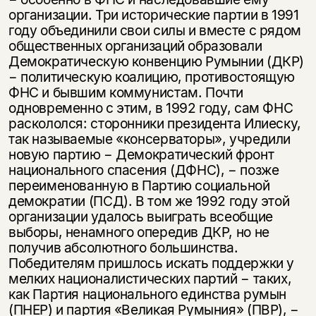
организации. Три исторические партии в 1991
году объединили свои силы и вместе с рядом
общественных организаций образовали
Демократическую конвенцию Румынии (ДКР)
− политическую коалицию, противостоящую
ФНС и бывшим коммунистам. Почти
одновременно с этим, в 1992 году, сам ФНС
раскололся: сторонники президента Илиеску,
так называемые «консерваторы», учредили
новую партию − Демократический фронт
национального спасения (ДФНС), − позже
переименованную в Партию социальной
демократии (ПСД). В том же 1992 году этой
организации удалось выиграть всеобщие
выборы, ненамного опередив ДКР, но не
получив абсолютного большинства.
Победителям пришлось искать поддержки у
мелких националистических партий − таких,
как Партия национального единства румын
(ПНЕР) и партия «Великая Румыния» (ПВР), −