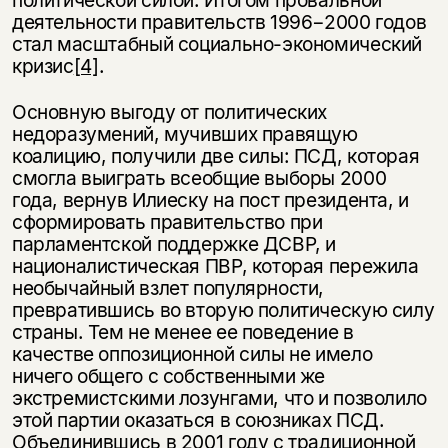
политической силой. Итогом провальной
деятельности правительств 1996−2000 годов
стал масштабный социально-экономический
кризис
[4]
.
Основную выгоду от политических
недоразумений, мучивших правящую
коалицию, получили две силы: ПСД, которая
смогла выиграть всеобщие выборы 2000
года, вернув Илиеску на пост президента, и
сформировать правительство при
парламентской поддержке ДСВР, и
националистическая ПВР, которая пережила
необычайный взлет популярности,
превратившись во вторую политическую силу
страны. Тем не менее ее поведение в
качестве оппозиционной силы не имело
ничего общего с собственными же
экстремистскими лозунгами, что и позволило
этой партии оказаться в союзниках ПСД.
Объединившись в 2001 году с традиционной