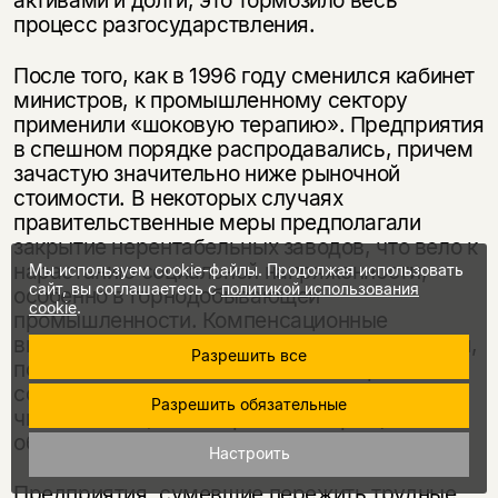
активами и долги, это тормозило весь
процесс разгосударствления.
После того, как в 1996 году сменился кабинет
министров, к промышленному сектору
применили «шоковую терапию». Предприятия
в спешном порядке распродавались, причем
зачастую значительно ниже рыночной
стоимости. В некоторых случаях
правительственные меры предполагали
закрытие нерентабельных заводов, что вело к
нарастанию социальной напряженности,
Мы используем cookie-файлы. Продолжая использовать
сайт, вы соглашаетесь с
политикой использования
особенно в горнодобывающей
cookie
.
промышленности. Компенсационные
выплаты, полученные бывшими работниками,
Разрешить все
повлекли за собой не массовое открытие
собственного бизнеса, как планировалось
Разрешить обязательные
чиновниками, а лишь резкое сокращение
общей численности работающих.
Настроить
Предприятия, сумевшие пережить трудные