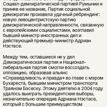
Социал-демократической партией Румынии и
приняв ее название, Партия социальной
демократии произвела удачный ребрендинг:
новую левоцентристскую партию
демократической направленности, связанную
с европейскими социалистами, возглавил
бывший министр иностранных дел и
действующий премьер-министр Адриан
Нэстасе.
Между тем, оставшиеся не у дел
Этой книги временно
Демократическая партия и Национал-
нет в продаже.
Подписка на рассылку
либеральная партия смогли воссоздать
оппозицию, образовав альянс
«Справедливость и правда» во главе с мэром
Вы можете подписаться на
Раз в неделю мы отправляем рассылку
Бухареста, бывшим министром транспорта
уведомления, и при поступлении книги
о книгах и событиях «НЛО».
Траяном Бэсеску. Этому деятелю в 2004 году
на склад получить письмо на указанный
За подписку дарим промокод на
электронный адрес.
удалось выиграть президентские выборы,
Эта книга
скидку 15%
незначительно опередив Адриана Нэстасе,
не предназначена для
который с большим преимуществом