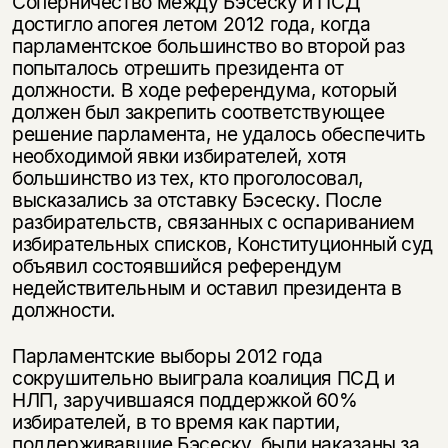
Соперничество между Бэсеску и ПСД
достигло апогея летом 2012 года, когда
парламентское большинство во второй раз
попыталось отрешить президента от
должности. В ходе референдума, который
должен был закрепить соответствующее
решение парламента, не удалось обеспечить
необходимой явки избирателей, хотя
большинство из тех, кто проголосовал,
высказались за отставку Бэсеску. После
разбирательств, связанных с оспариванием
избирательных списков, Конституционный суд
объявил состоявшийся референдум
недействительным и оставил президента в
должности.
Парламентские выборы 2012 года
сокрушительно выиграла коалиция ПСД и
НЛП, заручившаяся поддержкой 60%
избирателей, в то время как партии,
поддерживавшие Бэсеску, были наказаны за