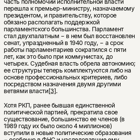
часть полномочий исполнительной власти
перешла к премьер-министру, назначаемому
президентом, и правительству, которое
обязано располагать поддержкой
парламентского большинства. Парламент
стал двухпалатным − в нем был восстановлен
сенат, упраздненный в 1940 году, − а срок
работы парламентариев сократился с пяти
лет, как это было при коммунистах, до
четырех. Судебная власть обрела автономию;
ее структуры теперь комплектуются либо на
основе профессиональных критериев, либо
посредством назначения двумя другими
ветвями власти
[3]
.
Хотя РКП, ранее бывшая единственной
политической партией, прекратила свое
существование, большинство ее членов (в
1989 году их было около 4 миллионов)
вступили в новые политические образования
− особенно в ФНС и наследовавшие ему