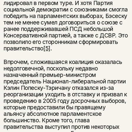
несовершеннолетних
лидировал в первом туре. И хотя Партия
социальной демократии с союзниками смогла
победить на парламентских выборах, Бэсеску
Скажите, пожалуйста,
Я соглашаюсь с
Политикой конфиденциальности
вам уже исполнилось 18 лет?
тем не менее сумел договориться о союзе с
Я соглашаюсь с
Политикой конфиденциальности
ранее поддерживавшей ПСД небольшой
Консервативной партией, а также с ДСВР. Это
подписаться
позволило его сторонникам сформировать
да
подписаться
правительство
[5]
.
нет, вернуться назад
Впрочем, сложившаяся коалиция оказалась
недолговечной, поскольку недавно
назначенный премьер-министром
председатель Национал-либеральной партии
Кэлин Попеску-Тэричану отказался из-за
реорганизации уходить в отставку и призвал к
проведению в 2005 году досрочных выборов,
которые предоставили бы правящему
альянсу абсолютное парламентское
большинство. Кроме того, глава
правительства выступил против некоторых