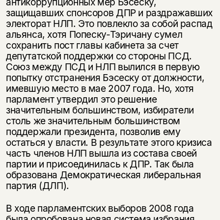
антикоррупционных мер Бэсеску,
защищавших спонсоров ДПР и раздражавших
электорат НЛП. Это повлекло за собой распад
альянса, хотя Попеску-Тэричану сумел
сохранить пост главы кабинета за счет
депутатской поддержки со стороны ПСД.
Союз между ПСД и НЛП вылился в первую
попытку отстранения Бэсеску от должности,
имевшую место в мае 2007 года. Но, хотя
парламент утвердил это решение
значительным большинством, избиратели
столь же значительным большинством
поддержали президента, позволив ему
остаться у власти. В результате этого кризиса
часть членов НЛП вышла из состава своей
партии и присоединилась к ДПР. Так была
образована Демократическая либеральная
партия (ДЛП).
В ходе парламентских выборов 2008 года
была опробована новая система избрания