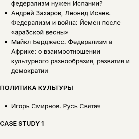
федерализм нужен Испании?
Андрей Захаров, Леонид Исаев.
Федерализм и война: Йемен после
«арабской весны»
Майкл Берджесс.
Федерализм в
Африке: о взаимоотношении
Этой книги временно
культурного разнообразия, развития и
нет в продаже.
демократии
Подписка на рассылку
Вы можете подписаться на
Раз в неделю мы отправляем рассылку
ПОЛИТИКА КУЛЬТУРЫ
уведомления, и при поступлении книги
о книгах и событиях «НЛО».
на склад получить письмо на указанный
За подписку дарим промокод на
электронный адрес.
Игорь Смирнов.
Русь Святая
Эта книга
скидку 15%
не предназначена для
CASE STUDY 1
несовершеннолетних
Скажите, пожалуйста,