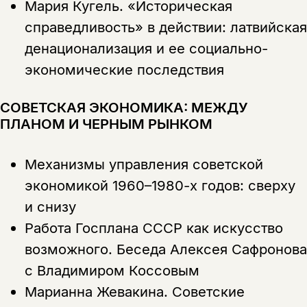
Мария Кугель.
«Историческая
Я соглашаюсь с
Политикой конфиденциальности
вам уже исполнилось 18 лет?
Я соглашаюсь с
Политикой конфиденциальности
справедливость» в действии: латвийская
денационализация и ее социально-
подписаться
да
подписаться
экономические последствия
Поделиться
нет, вернуться назад
СОВЕТСКАЯ ЭКОНОМИКА: МЕЖДУ
ПЛАНОМ И ЧЕРНЫМ РЫНКОМ
Копировать
Вконтакте
Телеграм
Дзен
ссылку
Механизмы управления советской
экономикой 1960–1980-х годов: сверху
и снизу
Работа Госплана СССР как искусство
возможного. Беседа Алексея Сафронова
с Владимиром Коссовым
Марианна Жевакина.
Советские