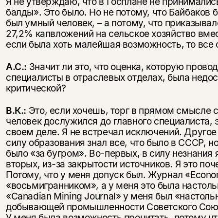
Я не утверждаю, что в Госплане не принималис
балды». Это было. Но не потому, что Байбаков б
был умный человек, – а потому, что приказыва
27,2% капвложений на сельское хозяйство вм
если была хоть малейшая возможность, то все
А.С.:
Значит ли это, что оценка, которую прово
специалисты в отраслевых отделах, была недо
критической?
В.К.:
Это, если хочешь, торг в прямом смысле с
человек дослужился до главного специалиста, э
своем деле. Я не встречал исключений. Другое 
силу образования знал все, что было в СССР, но
было «за бугром». Во-первых, в силу незнания 
вторых, из-за закрытости источников. Я это по
Потому, что у меня допуск был. Журнал «Econo
«восьмигранником», а у меня это была настоль
«Canadian Mining Journal» у меня был «настоль
добывающей промышленности Советского Союза
У меня была возможность прочитать, потому ч