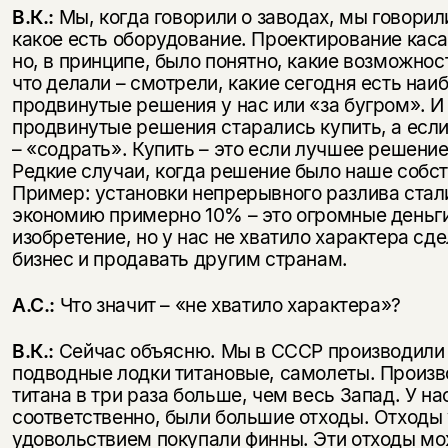
В.К.:
Мы, когда говорили о заводах, мы говорил
какое есть оборудование. Проектирование каса
но, в принципе, было понятно, какие возможнос
что делали – смотрели, какие сегодня есть наи
продвинутые решения у нас или «за бугром». И
продвинутые решения старались купить, а если
– «содрать». Купить – это если лучшее решение
Редкие случаи, когда решение было наше собс
Пример: установки непрерывного разлива стал
экономию примерно 10% – это огромные деньги
изобретение, но у нас не хватило характера сд
бизнес и продавать другим странам.
А.С.:
Что значит – «не хватило характера»?
В.К.:
Сейчас объясню. Мы в СССР производили т
подводные лодки титановые, самолеты. Произв
титана в три раза больше, чем весь Запад. У на
соответственно, были большие отходы. Отходы 
удовольствием покупали финны. Эти отходы м