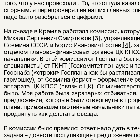
того, что у нас происходит. То, что оттуда каза
спорным, я перепроверял на наших главных сп
надо было разобраться с цифрами.
На съезде в Кремле работала комиссия, котор
Михаил Сергеевич Смиртюков
[3]
, управляющ
Совмина СССР, и Борис Иванович Гостев
[4]
, 
отделом планово-финансовых органов ЦК КПСС
начальники. В этой комиссии от Госплана был я
специалисты] от ГКНТ [Госкомитет по науке и те
Госснаба («строки» Госплана как бы растягивал
гармошку), от Совмина (юрист – оформление ре
аппарата ЦК КПСС (связь с ЦК). От министерст
было. Моя работа была «вратарь»: отбиваться. 
предложения, которые были отвергнуты в проц
плана, приехавшие партийные начальники пыт
продвинуть как делегаты съезда.
В комиссии было правило: ответ надо дать в те
задача – довести поступающие предложения п