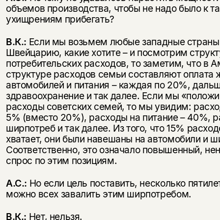
объемов производства, чтобы не надо было к т
ухищрениям прибегать?
В.К.:
Если мы возьмем любые западные страны 
Швейцарию, какие хотите – и посмотрим струк
потребительских расходов, то заметим, что в 
структуре расходов семьи составляют оплата 
автомобилей и питания – каждая по 20%, даль
здравоохранение и так далее. Если мы «полож
расходы советских семей, то мы увидим: расхо
5% (вместо 20%), расходы на питание – 40%, 
ширпотреб и так далее. Из того, что 15% расход
хватает, они были навешаны на автомобили и ш
Соответственно, это означало повышенный, н
спрос по этим позициям.
А.С.:
Но если цель поставить, несколько пятилет
можно всех завалить этим ширпотребом.
В.К.:
Нет, нельзя.