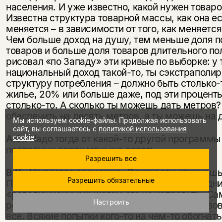
населения. И уже известно, какой нужен товаро
Известна структура товарной массы, как она ес
меняется – в зависимости от того, как меняется
Чем больше доход на душу, тем меньше доля п
товаров и больше доля товаров длительного по
рисовал «по Западу» эти кривые по выборке: у 
национальный доход такой-то, ты сэкстраполир
структуру потребления – должно быть столько-
жилье, 20% или больше даже, под эти процент
столько-то. А сколько ты можешь дать метров?
обеспечить на десять метров, а ты можешь на 
Мы используем cookie-файлы. Продолжая использовать
сайт, вы соглашаетесь с
политикой использования
cookie
.
А.С.:
Надо тогда от какой-то другой программы 
подводных лодок меньше делать.
Разрешить все
В.К.:
Не всегда возможно. Даже если откажешь
Разрешить обязательные
Проблема растущего дефицита такова, что одн
«революционным» шагом его не исправить. Са
Настроить
решение – спокойное ламинарное развитие, во
все. Всякие попытки кого-то на чем-то обогнать