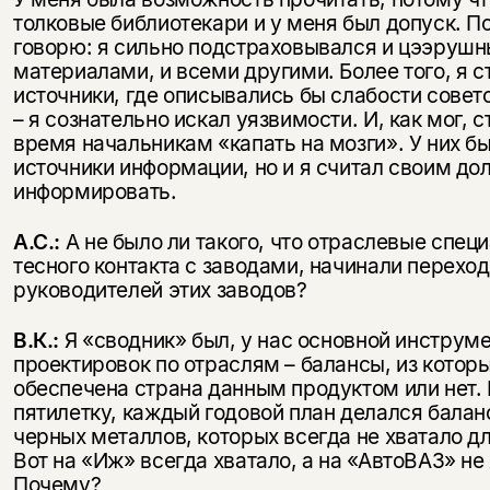
толковые библиотекари и у меня был допуск. П
говорю: я сильно подстраховывался и цээруш
материалами, и всеми другими. Более того, я с
источники, где описывались бы слабости совет
– я сознательно искал уязвимости. И, как мог, 
время начальникам «капать на мозги». У них б
источники информации, но и я считал своим до
информировать.
А.С.:
А не было ли такого, что отраслевые спец
тесного контакта с заводами, начинали переход
руководителей этих заводов?
В.К.:
Я «сводник» был, у нас основной инструме
проектировок по отраслям – балансы, из которы
обеспечена страна данным продуктом или нет
пятилетку, каждый годовой план делался балан
черных металлов, которых всегда не хватало д
Вот на «Иж» всегда хватало, а на «АвтоВАЗ» не
Почему?