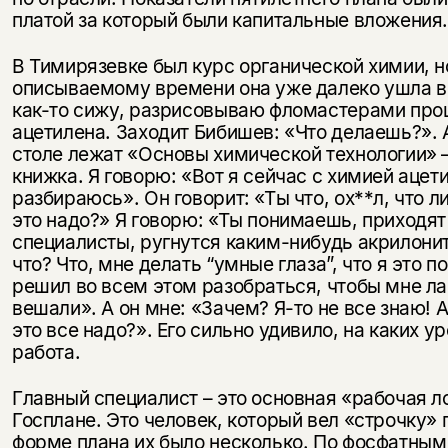
платой за который были капитальные вложения
В Тимирязевке был курс органической химии, н
описываемому времени она уже далеко ушла вп
как-то сижу, разрисовываю фломастерами про
ацетилена. Заходит Бибишев: «Что делаешь?». 
столе лежат «Основы химической технологии» 
книжка. Я говорю: «Вот я сейчас с химией ацет
разбираюсь». Он говорит: «Ты что, ох**л, что л
это надо?» Я говорю: «Ты понимаешь, приходя
специалисты, ругнутся каким-нибудь акрилонит
что? Что, мне делать “умные глаза”, что я это 
решил во всем этом разобраться, чтобы мне л
вешали». А он мне: «Зачем? Я-то не все знаю! 
это все надо?». Его сильно удивило, на каких у
работа.
Главный специалист – это основная «рабочая л
Госплане. Это человек, который вел «строчку» 
форме плана их было несколько. По фосфатным