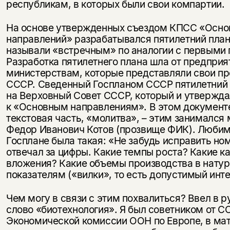
республикам, в которых были свои компартии.
На основе утвержденных съездом КПСС «Осно
направлений» разрабатывался пятилетний план
называли «встречным» по аналогии с первыми 
Разработка пятилетнего плана шла от предприя
министерствам, которые представляли свои пр
СССР. Сведенный Госпланом СССР пятилетний
на Верховный Совет СССР, который и утвержда
к «Основным направлениям». В этом документ
текстовая часть, «молитва», – этим занимался 
Федор Иванович Котов (прозвище ФИК). Любим
Госплане была такая: «Не забудь исправить но
отвечал за цифры. Какие темпы роста? Какие к
вложения? Какие объемы производства в нату
показателям («вилки», то есть допустимый инте
Чем могу в связи с этим похвалиться? Ввел в р
слово «биотехнология». Я был советником от С
Экономической комиссии ООН по Европе, в мат