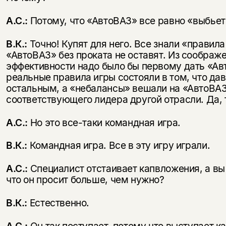
А.С.:
Потому, что «АвтоВАЗ» все равно «выбьет
В.К.:
Точно! Купят для него. Все знали «правила
«АвтоВАЗ» без проката не оставят. Из соображ
эффективности надо было бы первому дать «Ав
реальные правила игры состояли в том, что да
остальным, а «небалансы» вешали на «АвтоВАЗ
соответствующего лидера другой отрасли. Да, 
А.С.:
Но это все-таки командная игра.
Этой книги временно
нет в продаже.
Подписка на рассылку
В.К.:
Командная игра. Все в эту игру играли.
Вы можете подписаться на
Раз в неделю мы отправляем рассылку
А.С.:
Специалист отстаивает капвложения, а вы
уведомления, и при поступлении книги
о книгах и событиях «НЛО».
что он просит больше, чем нужно?
на склад получить письмо на указанный
За подписку дарим промокод на
электронный адрес.
Эта книга
скидку 15%
В.К.:
Естественно.
не предназначена для