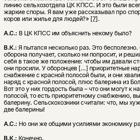
линию сельхозотдела ЦК КПСС. И это были все
жаркие споры. Я вам уже рассказывал про спо
коров или жилье для людей?»
[7]
.
А.С.:
В ЦК КПСС им объяснить некому было?
В.К.:
Я пытался несколько раз. Это бесполезно. 
оборона получает, сколько ни попросит, и реши
себя в такое же положение: чтобы им давали ст
они просили. У оборонцев […] приоритетные на
снабжение с красной полосой были, и они хвали
наряд с красной полосой, плюс балерина из Бо
Вот это у них гордость была – что они могут к н
полосой, то есть приоритетному снабжению, вы
балерину. Сельскохозники считали: что, мы хуж
две балерины!
А.С.:
Но они же общими усилиями экономику ра
В.К.:
Конечно.