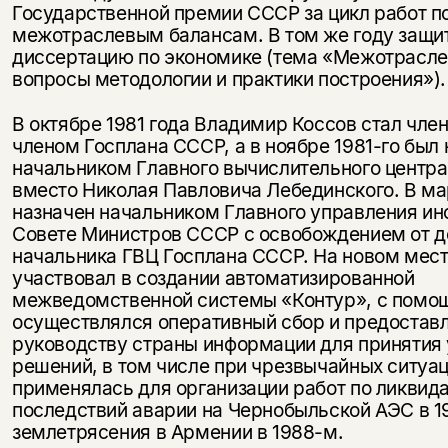
Государственной премии СССР за цикл работ п
межотраслевым балансам. В том же году защи
диссертацию по экономике (тема «Межотрасле
вопросы методологии и практики построения»).
В октябре 1981 года Владимир Коссов стал чле
членом Госплана СССР, а в ноябре 1981-го был
начальником Главного вычислительного центр
вместо Николая Павловича Лебединского. В ма
назначен начальником Главного управления и
Совете Министров СССР с освобождением от 
начальника ГВЦ Госплана СССР. На новом мес
участвовал в создании автоматизированной
межведомственной системы «Контур», с помо
осуществлялся оперативный сбор и предоста
руководству страны информации для принятия
решений, в том числе при чрезвычайных ситуа
применялась для организации работ по ликвид
последствий аварии на Чернобыльской АЭС в 19
землетрясения в Армении в 1988-м.