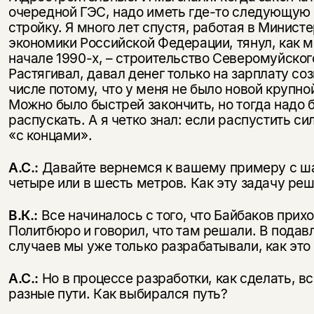
очередной ГЭС, надо иметь где-то следующую
стройку. Я много лет спустя, работая в Минист
экономики Российской Федерации, тянул, как мо
начале 1990-х, – строительство Северомуйско
Растягивал, давал денег только на зарплату со
числе потому, что у меня не было новой крупно
Можно было быстрей закончить, но тогда надо
распускать. А я четко знал: если распустить си
«с концами».
А.С.:
Давайте вернемся к вашему примеру с ша
четыре или в шесть метров. Как эту задачу ре
В.К.:
Все начиналось с того, что Байбаков прих
Политбюро и говорил, что там решали. В пода
случаев мы уже только разрабатывали, как это
А.С.:
Но в процессе разработки, как сделать, вс
разные пути. Как выбирался путь?