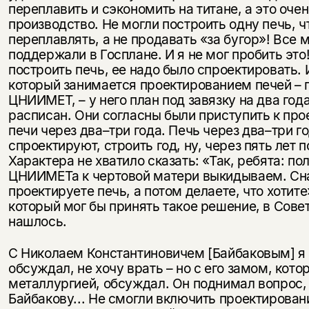
переплавить и сэкономить на титане, а это оче
производство. Не могли построить одну печь, ч
переплавлять, а не продавать «за бугор»! Все 
поддержали в Госплане. И я не мог пробить это!
построить печь, ее надо было спроектировать. 
который занимается проектированием печей – 
ЦНИИМЕТ, – у него план под завязку на два год
расписан. Они согласны были приступить к пр
печи через два–три года. Печь через два–три г
спроектируют, строить год, ну, через пять лет 
Характера не хватило сказать: «Так, ребята: по
ЦНИИМЕТа к чертовой матери выкидываем. Сн
проектируете печь, а потом делаете, что хотите
который мог бы принять такое решение, в Сове
нашлось.
С Николаем Константиновичем [Байбаковым] я 
обсуждал, не хочу врать – но с его замом, кото
металлургией, обсуждал. Он поднимал вопрос, 
Байбакову... Не смогли включить проектирован