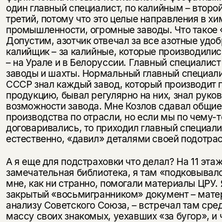
один главный специалист, по калийным – второй
третий, потому что это целые направления в х
промышленности, огромные заводы. Что такое 
Допустим, азотчик отвечал за все азотные удоб
калийщик – за калийные, которые производилис
– на Урале и в Белоруссии. Главный специалист
заводы и шахты. Нормальный главный специали
СССР знал каждый завод, который производит
продукцию, бывал регулярно на них, знал руко
возможности завода. Мне Козлов сдавал общи
производства по отрасли, но если мы по чему-т
договаривались, то приходил главный специали
естественно, «давил» деталями своей подотрас
А я еще для подстраховки что делал? На 11 эта
замечательная библиотека, я там «подковывалс
мне, как ни странно, помогали материалы ЦРУ. 
закрытый «восьмигранником» документ – мате
анализу Советского Союза, – встречал там сре
массу своих знакомых, уехавших «за бугор», и 