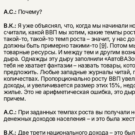
А.С.:
Почему?
В.К.:
Я уже объяснял, что, когда мы начинали н
считали, какой ВВП мы хотим, какие темпы рос
такой-то, такой-то темп роста – значит, у нас 
должны быть примерно такими-то
[9]
. Потом м
товарные ресурсы. И между тем и другим возн
дыра. Однажды эту дыру заполнили «АвтоВАЗо
тебя не хватает фантазии – назвать товары, ко
предложить. Любые западные журналы читай, п
количествах. Пропорционально росту ВВП уве
доходы, и увеличивается размер этих 15%, нед
жилье. Это не арифметическая ошибка, это ды
причем.
А.С.:
При заданных темпах роста вы получали 
денежных доходов населения – и это была жест
В.К.:
Две трети национального дохода – это был