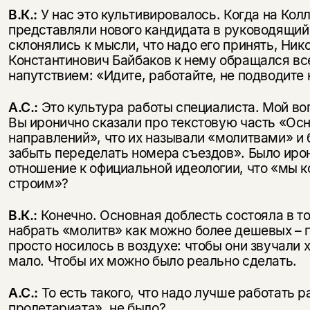
В.К.:
У нас это культивировалось. Когда на Кол
представляли нового кандидата в руководящий 
склонялись к мысли, что надо его принять, Ник
Константинович Байбаков к нему обращался вс
напутствием: «Идите, работайте, не подводите н
А.С.:
Это культура работы специалиста. Мой во
Вы иронично сказали про текстовую часть «Ос
направлений», что их называли «молитвами» и 
забыть переделать номера съездов». Было иро
отношение к официальной идеологии, что «мы 
строим»?
В.К.:
Конечно. Основная доблесть состояла в т
набрать «молитв» как можно более дешевых – п
просто носилось в воздухе: чтобы они звучали 
мало. Чтобы их можно было реально сделать.
А.С.:
То есть такого, что надо лучше работать 
пролетариата», не было?