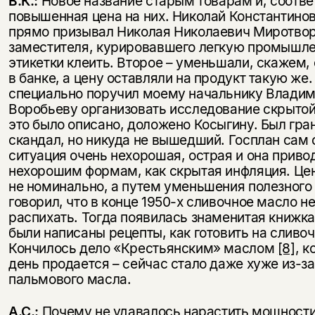
В.К.:
Новое название старым товарам и, соотве
повышенная цена на них. Николай Константинов
прямо призывал Николая Николаевич Миротвор
заместителя, курировавшего легкую промышле
этикетки клеить. Второе – уменьшали, скажем,
в банке, а цену оставляли на продукт такую же
специально поручил моему начальнику Влади
Воробьеву организовать исследование скрытой
это было описано, доложено Косыгину. Был гр
скандал, но никуда не вышедший. Госплан сам 
ситуация очень нехорошая, острая и она приво
нехорошим формам, как скрытая инфляция. Це
не номинально, а путем уменьшения полезного
говорил, что в конце 1950-х сливочное масло не
распихать. Тогда появилась знаменитая книжка
были написаны рецепты, как готовить на сливо
Кончилось дело «Крестьянским» маслом
[8]
, к
день продается – сейчас стало даже хуже из-з
пальмового масла.
А.С.:
Почему не удавалось нарастить мощности