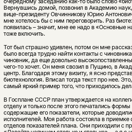
очередному заседанию как-то было слово «био
Вернувшись домой, позвонил в Академию наук
вице-президенту Овчинникову Юрию Антоновичу
мне хотелось бы с ним переговорить. Раз биот
появилась – значит, мне ее надо в «Основные 
тоже включить.
Тот был страшно удивлен, потом он мне расска
было всегда трудно найти контакты с чиновника
чиновник, да еще довольно высокопоставленный
чего-то хочет. Он меня свозил в Пущино, в Ак
центр. Благодаря этому визиту, я ясно представ
биотехнология. Вписал тогда текст про нее. Это
самый яркий пример того, что приходилось дел
В Госплане СССР план утверждается на коллег
отделу и только после этого печатались формы 
содержащие его показатели, которые доводили
исполнителей. Моя работа состояла в приемке 
отделов показателей плана. Они приходили с 
«Давайте напишем столько и столько», – а я с 