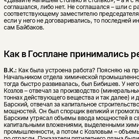
соглашался, либо нет. Не соглашался – шли с р
соответствующему заместителю председателя 
если у него не договаривались, то последней и
сам Байбаков.
Как в Госплане принимались 
В.К.:
Как была устроена работа? Поясняю на п
Начальником отдела химической промышленнос
тогда быстро развивалась, был Бибишев. У него
Козлов – отвечал за производство (минеральны
тоннах действующего вещества и так далее) и д
Барский, отвечал за капитальное строительство
мощностей. Он был спорщик великий и громогла
Барским утрясал объемы ввода мощностей в св
капитальными вложениями, выделенными хим
промышленности, а потом с Козловым – объем
по отрасли. Показатели пятилетнего плана были