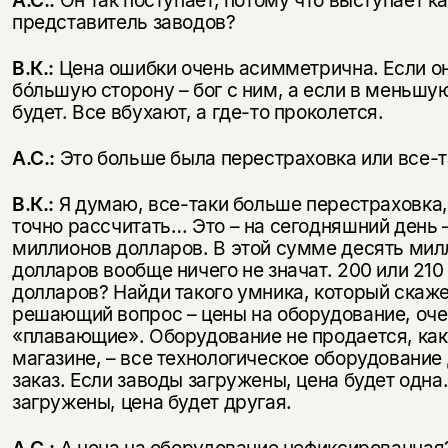
А.С.:
Он так поступает, потому что выступает к
несовершеннолетних
представитель заводов?
Скажите, пожалуйста,
Я соглашаюсь с
Политикой конфиденциальности
В.К.:
Цена ошибки очень асимметрична. Если о
вам уже исполнилось 18 лет?
Я соглашаюсь с
Политикой конфиденциальности
бóльшую сторону – бог с ним, а если в меньшую
будет. Все вбухают, а где-то проколется.
подписаться
да
подписаться
А.С.:
Это больше была перестраховка или все-т
нет, вернуться назад
В.К.:
Я думаю, все-таки больше перестраховка,
точно рассчитать… Это – на сегодняшний день 
миллионов долларов. В этой сумме десять мил
долларов вообще ничего не значат. 200 или 21
долларов? Найди такого умника, который скаже
решающий вопрос – цены на оборудование, оч
«плавающие». Оборудование не продается, как
магазине, – все технологическое оборудование
заказ. Если заводы загружены, цена будет одна
загружены, цена будет другая.
А.С.:
А цена на оборудование нефиксированная