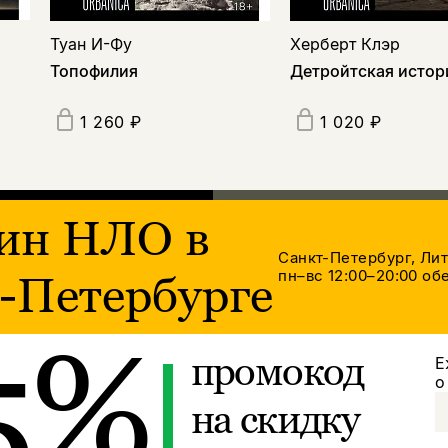
Туан И-Фу
Херберт Клэр
Топофилия
Детройтская истор
1 260 ₽
1 020 ₽
ин НЛО в
Санкт-Петербург, Ли
пн–вс 12:00–20:00
обе
-Петербурге
5%
промокод
Е
о
на скидку