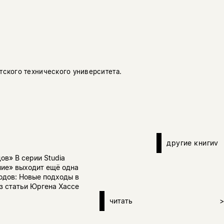
ского технического университета.
другие книги
v
ов» В серии Studia
ние» выходит ещё одна
одов: Новые подходы в
из статьи Юргена Хассе
читать
>