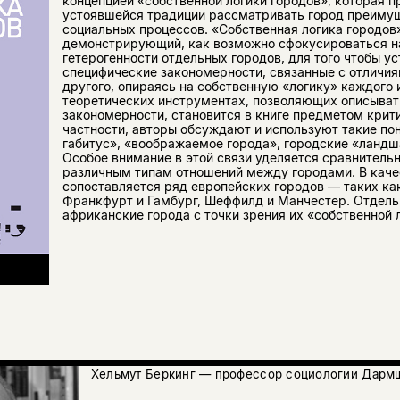
концепцией «собственной логики городов», которая п
устоявшейся традиции рассматривать город преимущ
социальных процессов. «Собственная логика городов
демонстрирующий, как возможно сфокусироваться на
гетерогенности отдельных городов, для того чтобы у
специфические закономерности, связанные с отличия
другого, опираясь на собственную «логику» каждого и
теоретических инструментах, позволяющих описыват
закономерности, становится в книге предметом крит
частности, авторы обсуждают и используют такие пон
габитус», «воображаемое города», городские «ландш
Особое внимание в этой связи уделяется сравнитель
различным типам отношений между городами. В каче
сопоставляется ряд европейских городов — таких как
Франкфурт и Гамбург, Шеффилд и Манчестер. Отдел
африканские города с точки зрения их «собственной 
Хельмут Беркинг — профессор социологии Дармш