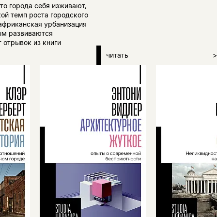
что города себя изживают,
ой темп роста городского
 африканская урбанизация
рым развиваются
 отрывок из книги
читать
>