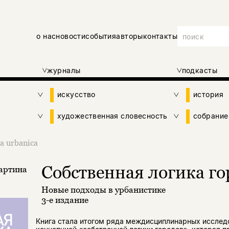
о нас
новости
события
авторы
контакты
журналы
подкасты
искусство
история
художественная словесность
собрание
a urbanica
Собственная логика го
артина
Новые подходы в урбанистике
3-е издание
Книга стала итогом ряда междисциплинарных исслед