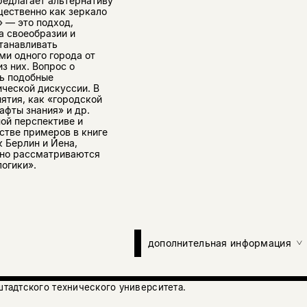
редлагает альтернативу
ественно как зеркало
» — это подход,
 своеобразии и
станавливать
ми одного города от
з них. Вопрос о
ь подобные
ической дискуссии. В
ятия, как «городской
афты знания» и др.
ной перспективе и
стве примеров в книге
 Берлин и Йена,
ьно рассматриваются
логики».
дополнительная информация
тадтского технического университета.