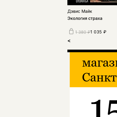
Дэвис Майк
Экология страха
1 035 ₽
1 380 ₽
<
магаз
Санкт
1