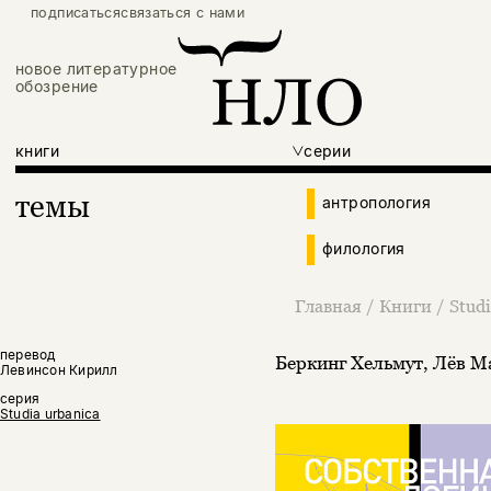
подписаться
связаться с нами
новое литературное
обозрение
книги
серии
темы
антропология
филология
Главная
/
Книги
/
Studi
перевод
Беркинг Хельмут
,
Лёв М
Левинсон Кирилл
серия
Studia urbanica