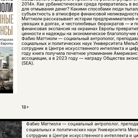
2014». Как урбанистическая среда превратилась в в
для отмывания денег? Какими способами люди пытал
субъектность в атмосфере финансовой неликвидност
Маттиоли рассказывает истории предпринимателей-н
увязших в долгах, и честолюбивых бюрократов — и п
финансовая экспансия на окраинах Европы превратил
ценности и надежды на экономическое благополучие 
Фабио Маттиоли — социальный антрополог, преподав
социальных и политических наук Университета Мельб
сотрудник в Центре искусственного интеллекта и циф
году книга получила почетное упоминание Американс
ассоциации, а в 2023 году — награду Общества экон
(SEA).
18+
Фабио Маттиоли — социальный антрополог, препод
социальных и политических наук Университета Мел
сотрудник в Центре искусственного интеллекта и ц