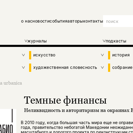
о нас
новости
события
авторы
контакты
журналы
подкасты
искусство
история
художественная словесность
собрание
a urbanica
Темные финансы
Неликвидность и авторитаризм на окраинах
В 2010 году, когда большая часть мира еще не оправ
года, правительство небогатой Македонии неожиданн
масштабного и дорогого проекта по реконструкции с