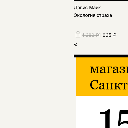
Дэвис Майк
Экология страха
1 035 ₽
1 380 ₽
<
магаз
Санкт
1