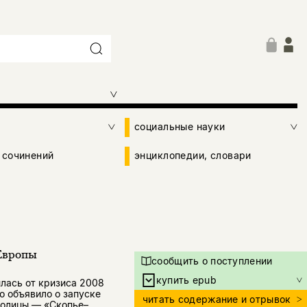
социальные науки
 сочинений
энциклопедии, словари
 Европы
сообщить о поступлении
купить epub
илась от кризиса 2008
о объявило о запуске
читать содержание и отрывок
толицы — «Скопье–