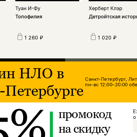
Туан И-Фу
Херберт Клэр
Топофилия
Детройтская истор
1 260 ₽
1 020 ₽
ин НЛО в
Санкт-Петербург, Ли
пн–вс 12:00–20:00
обе
-Петербурге
5%
промокод
Е
о
на скидку