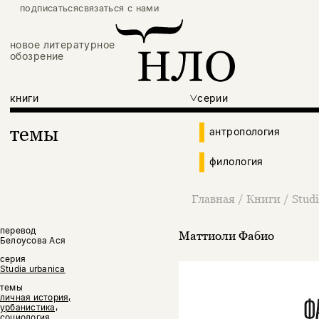
подписаться
связаться с нами
новое литературное
обозрение
книги
серии
темы
антропология
филология
Главная
/
Книги
/
Studi
перевод
Маттиоли Фабио
Белоусова Ася
серия
Studia urbanica
темы
личная история,
урбанистика,
социология