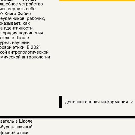
олшебное устройство
ись вернуть себе
и? Книга Фабио
еудачников, рабочих,
оказывает, как
а идентичности,
в орудия подчинения.
атель в Школе
урна, научный
ровой этики. В 2021
кой антропологической
омической антропологии
дополнительная информация
аватель в Школе
ьбурна, научный
ифровой этики.