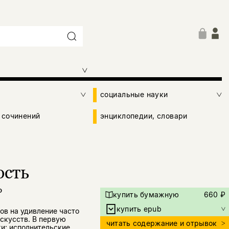
социальные науки
 сочинений
энциклопедии, словари
ость
о
купить бумажную
660 ₽
купить epub
ов на удивление часто
скусств. В первую
читать содержание и отрывок
хи: исполнительские