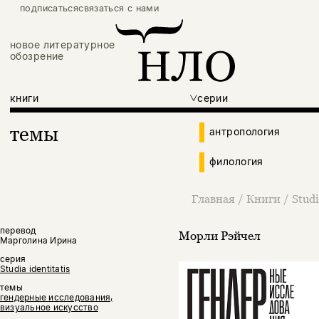
подписаться
связаться с нами
новое литературное
обозрение
книги
серии
темы
антропология
филология
Главная
/
Книги
/
Studi
перевод
Морли Рэйчел
Марголина Ирина
серия
Studia identitatis
темы
гендерные исследования,
визуальное искусство