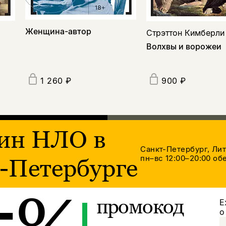
Женщина-автор
Стрэттон Кимберли
Волхвы и ворожеи
1 260 ₽
900 ₽
ин НЛО в
Санкт-Петербург, Ли
пн–вс 12:00–20:00
обе
-Петербурге
промокод
Е
о