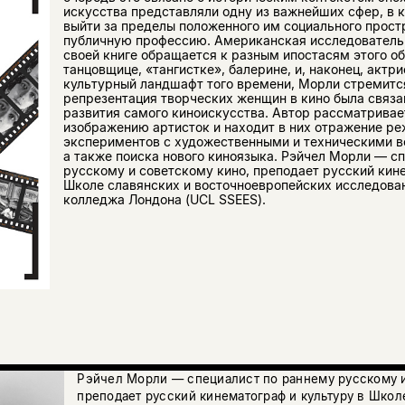
искусства представляли одну из важнейших сфер, в 
выйти за пределы положенного им социального прост
публичную профессию. Американская исследователь
своей книге обращается к разным ипостасям этого о
танцовщице, «тангистке», балерине, и, наконец, актр
культурный ландшафт того времени, Морли стремится
репрезентация творческих женщин в кино была связа
развития самого киноискусства. Автор рассматривае
изображению артисток и находит в них отражение р
экспериментов с художественными и техническими 
а также поиска нового киноязыка. Рэйчел Морли — с
русскому и советскому кино, преподает русский кин
Школе славянских и восточноевропейских исследова
колледжа Лондона (UCL SSEES).
Рэйчел Морли — специалист по раннему русскому и
преподает русский кинематограф и культуру в Школ