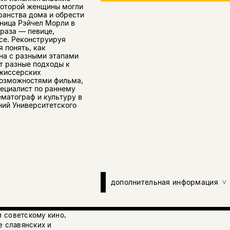
которой женщины могли
ранства дома и обрести
ница Рэйчел Морли в
браза — певице,
исе. Реконструируя
 понять, как
на с разными этапами
т разные подходы к
ежиссерских
возможностями фильма,
пециалист по раннему
ематограф и культуру в
ний Университетского
дополнительная информация
 советскому кино,
е славянских и