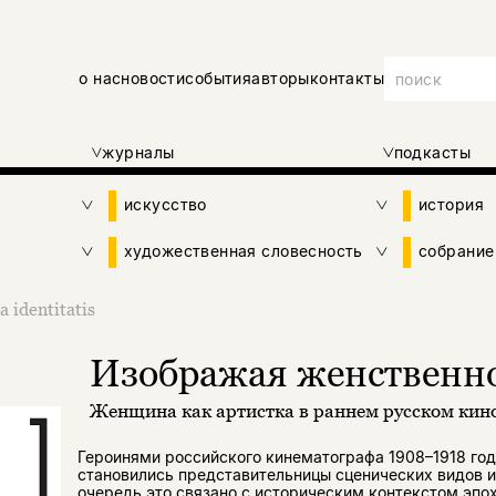
о нас
новости
события
авторы
контакты
журналы
подкасты
искусство
история
художественная словесность
собрание
a identitatis
Изображая женственн
Женщина как артистка в раннем русском кин
Героинями российского кинематографа 1908–1918 год
становились представительницы сценических видов и
очередь это связано с историческим контекстом эпо