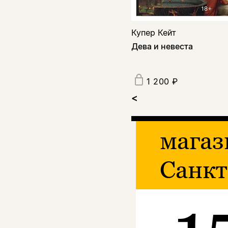
Купер Кейт
Дева и невеста
1 200 ₽
<
магаз
Санкт