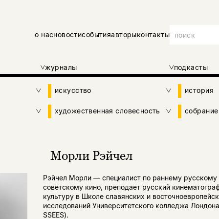
о нас
новости
события
авторы
контакты
журналы
подкасты
искусство
история
художественная словесность
собрание
Морли Рэйчел
Рэйчел Морли — специалист по раннему русскому 
советскому кино, преподает русский кинематограф
культуру в Школе славянских и восточноевропейс
исследований Университетского колледжа Лондона
SSEES).