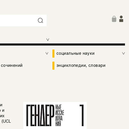
социальные науки
 сочинений
энциклопедии, словари
и
 и
ких
 (UCL