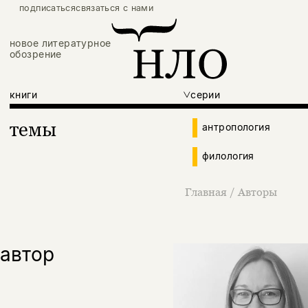
подписаться
связаться с нами
новое литературное
обозрение
книги
серии
темы
антропология
филология
Главная
/
Авторы
автор