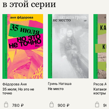
в этой серии
Гринь Наташа
Фёдорова Аня
Рясов Ан
Не место
35 июля; Но это не
Катакомб
точно
костры
780 ₽
900 ₽
96