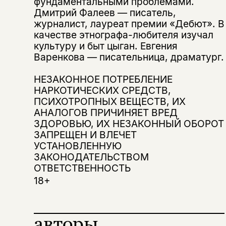
фундаментальными проблемами.
Дмитрий Фалеев — писатель,
журналист, лауреат премии «Дебют». В
качестве этнографа-любителя изучал
культуру и быт цыган. Евгения
Варенкова — писательница, драматург.
Этой книги временно
НЕЗАКОННОЕ ПОТРЕБЛЕНИЕ
нет в продаже.
Подписка на рассылку
НАРКОТИЧЕСКИХ СРЕДСТВ,
ПСИХОТРОПНЫХ ВЕЩЕСТВ, ИХ
Вы можете подписаться на
Раз в неделю мы отправляем рассылку
АНАЛОГОВ ПРИЧИНЯЕТ ВРЕД
уведомления, и при поступлении книги
о книгах и событиях «НЛО».
ЗДОРОВЬЮ, ИХ НЕЗАКОННЫЙ ОБОРОТ
на склад получить письмо на указанный
За подписку дарим промокод на
ЗАПРЕЩЕН И ВЛЕЧЕТ
электронный адрес.
Эта книга
скидку 15%
УСТАНОВЛЕННУЮ
не предназначена для
ЗАКОНОДАТЕЛЬСТВОМ
ОТВЕТСТВЕННОСТЬ
несовершеннолетних
18+
Скажите, пожалуйста,
Я соглашаюсь с
Политикой конфиденциальности
вам уже исполнилось 18 лет?
Я соглашаюсь с
Политикой конфиденциальности
авторы