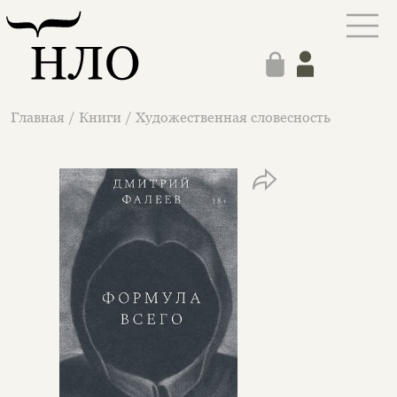
Главная
/
Книги
/
Художественная словесность