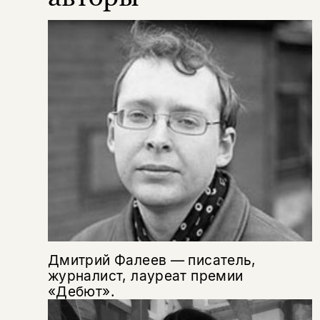
подписаться
да
подписаться
Поделиться
нет, вернуться назад
Копировать
Вконтакте
Телеграм
Дзен
ссылку
Дмитрий Фалеев — писатель,
журналист, лауреат премии
«Дебют».