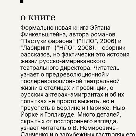
о книге
Формально новая книга Эйтана
Финкельштейна, автора романов
"Пастухи фараона" ("НЛО", 2006) и
"Лабиринт" ("НЛО", 2008), - сборник
рассказов, но фактически это история
жизни русско-американского
театрального директора. Читатель
узнает о предреволюционной и
послереволюционной театральной
жизни в столицах и провинции, о
русских актерах-эмигрантах и об их
попытках не просто выжить, но и
преуспеть в Берлине и Париже, Нью-
Йорке и Голливуде. Много деталей,
скрытых от постороннего взгляда,
узнает читатель о В. Немировиче-
Данченко и о зарубежных гастролях его