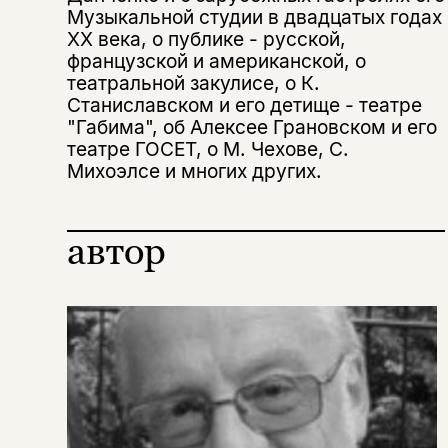
Музыкальной студии в двадцатых годах
ХХ века, о публике - русской,
французской и американской, о
Этой книги временно
театральной закулисе, о К.
нет в продаже.
Подписка на рассылку
Станиславском и его детище - театре
"Габима", об Алексее Грановском и его
Вы можете подписаться на
театре ГОСЕТ, о М. Чехове, С.
Раз в неделю мы отправляем рассылку
уведомления, и при поступлении книги
о книгах и событиях «НЛО».
Михоэлсе и многих других.
на склад получить письмо на указанный
За подписку дарим промокод на
электронный адрес.
Эта книга
скидку 15%
автор
не предназначена для
несовершеннолетних
Скажите, пожалуйста,
Я соглашаюсь с
Политикой конфиденциальности
вам уже исполнилось 18 лет?
Я соглашаюсь с
Политикой конфиденциальности
подписаться
да
подписаться
Поделиться
нет, вернуться назад