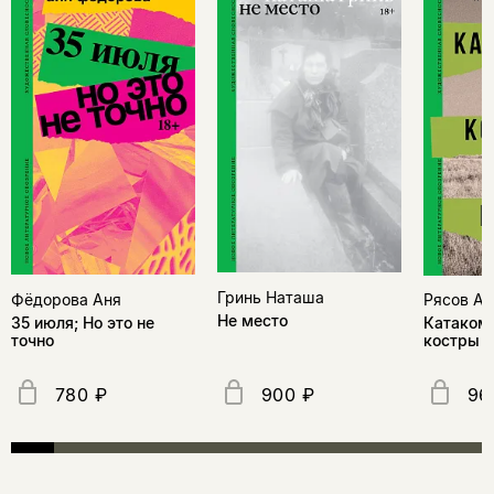
Гринь Наташа
Фёдорова Аня
Рясов Ан
Не место
35 июля; Но это не
Катакомб
точно
костры
780 ₽
900 ₽
96