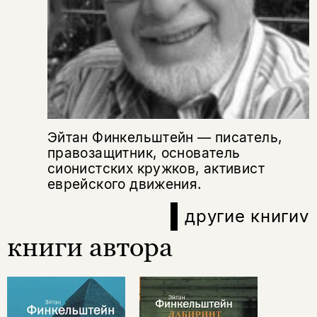
Копировать
Вконтакте
Телеграм
Дзен
ссылку
Эйтан Финкельштейн — писатель,
правозащитник, основатель
сионистских кружков, активист
еврейского движения.
другие книги
v
книги автора