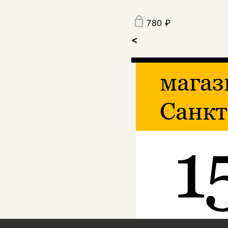
780 ₽
<
магаз
Санкт
1