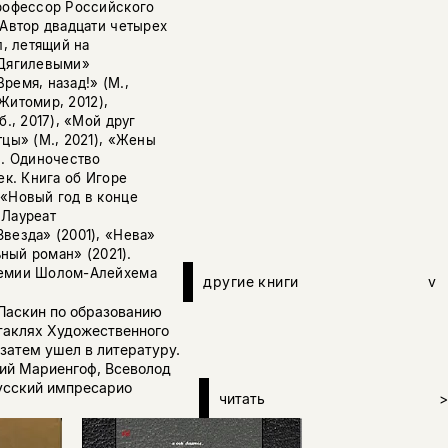
профессор Российского
 Автор двадцати четырех
л, летящий на
 Дягилевыми»
Время, назад!» (М.,
 Житомир, 2012),
., 2017), «Мой друг
тцы» (М., 2021), «Жены
н. Одиночество
ек. Книга об Игоре
 «Новый год в конце
 Лауреат
везда» (2001), «Нева»
ьный роман» (2021).
ремии Шолом-Алейхема
другие книги
v
 Ласкин по образованию
ктаклях Художественного
 затем ушел в литературу.
ий Мариенгоф, Всеволод
русский импресарио
читать
>