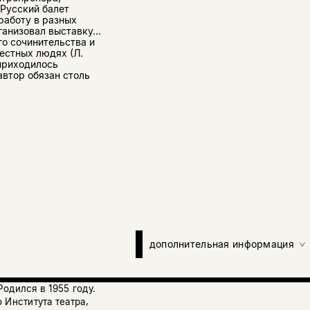
«Русский балет
работу в разных
рганизовал выставку…
го сочинительства и
вестных людях (Л.
 приходилось
автор обязан столь
дополнительная информация
одился в 1955 году.
 Института театра,