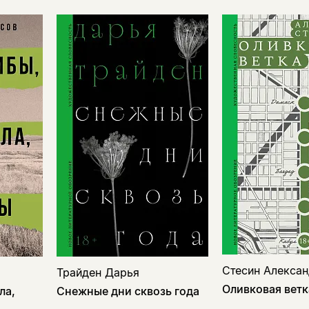
Стесин Алекса
Трайден Дарья
Оливковая ветк
ла,
Снежные дни сквозь года