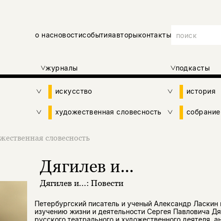
о нас
новости
события
авторы
контакты
журналы
подкасты
искусство
история
художественная словесность
собрание
жественная словесность
Дягилев и...
Дягилев и...: Повести
Петербургский писатель и ученый Александр Ласкин 
изучению жизни и деятельности Сергея Павловича Дя
русского театрального и художественного деятеля, а