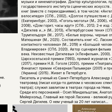
музыки и кинематографии. Доктор культурологии, 
государственного института сценических искусств.
книг (вместе с переизданиями), в том числе: «Анге
велосипеде» (СПб., 2002), «Долгое путешествие с
(Екатеринбург, 2003), «Гоголь-моголь» (М., 2006), «
2008), «Дом горит, часы идут» (СПб., 2012; 2-е изд:
«Дягилев и…» (М., 2013), «Петербургские тени» (СПб
Трумпельдор» (М., 2017), «Белые вороны, черные о
Матюшина» (М., 2025). Составитель книг «С. Ласки
контактного человека» (М., 2019) и «Большой челов
Владимирове» (СПб, 2020). Автор сценария фильма
века. Неизвестные Дягилевы» («Ленфильм», 2000).
Царскосельской премии (1993), премий журналов «З
(2017), премии Н.В. Гоголя (2020), премии «Театрал
Финалист премии «Северная Пальмира» (2001) и п
(Украина) (2015). Живет в Петербурге.
не.
Писатель и ученый из Санкт-Петербурга Александр
театровед (писал когда-то диплом о чеховских спе
)
театра); служил завлитом в театрах города на Неве,
Среди его персонажей - Осип Мандельштам, Анатол
Мейерхольд. Главный же герой Ласкина - великий 
Сергей Дягилев. О нем ученый за 20 лет написал...