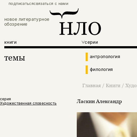
подписаться
связаться с нами
новое литературное
обозрение
книги
серии
темы
антропология
филология
Главная
/
Книги
/
Худо
серия
Ласкин Александр
Художественная словесность