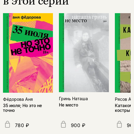
в этой серии
Гринь Наташа
Фёдорова Аня
Рясов Ан
Не место
35 июля; Но это не
Катакомб
точно
костры
780 ₽
900 ₽
96