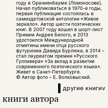
Поделиться
году в Ораниенбауме (Ломоносове).
нет, вернуться назад
Начал публиковаться в 1970-е годы,
первая публикация состоялась в
самиздатовской антологии «Живое
зеркало». Автор шести поэтических
Копировать
Вконтакте
Телеграм
Дзен
ссылку
книг. В 2007 году вошел в шорт-лист
Премии Андрея Белого, в 2013
удостоился Международной
отметины имени отца русского
футуризма Давида Бурлюка, в 2014 –
стал лауреатом премии «Русского
Гулливера» «За вклад в развитие
современного поэтического языка».
Живет в Санкт-Петербурге.
© Автор фото – Е. Волковыский.
другие книги
v
книги автора