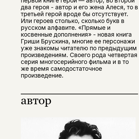
первой книге герой — автор, во второй
два героя - автор и его жена Алеся, то в
третьей герой вроде бы отсутствует.
Или героев столько, сколько букв в
русском алфавите. «Прямые и
косвенные дополнения» - новая книга
Гриши Брускина, многие ее персонажи
уже знакомы читателю по предыдущим
произведениям. Своего рода четвертая
серия многосерийного фильма и в то
же время самодостаточное
произведение.
автор
Этой книги временно
нет в продаже.
Подписка на рассылку
Вы можете подписаться на
Раз в неделю мы отправляем рассылку