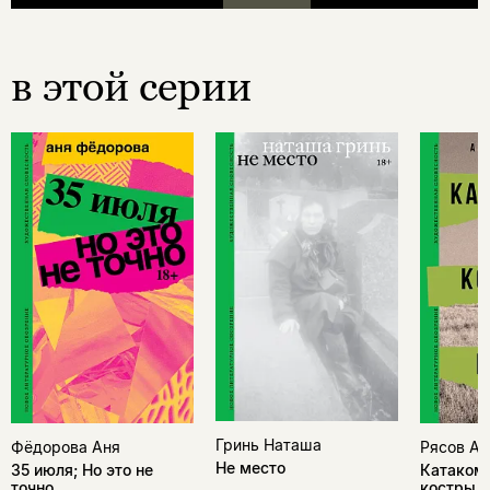
в этой серии
Гринь Наташа
Фёдорова Аня
Рясов Ан
Не место
35 июля; Но это не
Катакомб
точно
костры