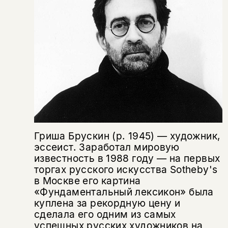
уведомления, и при поступлении книги
о книгах и событиях «НЛО».
на склад получить письмо на указанный
За подписку дарим промокод на
электронный адрес.
Эта книга
скидку 15%
не предназначена для
несовершеннолетних
Скажите, пожалуйста,
Я соглашаюсь с
Политикой конфиденциальности
вам уже исполнилось 18 лет?
Я соглашаюсь с
Политикой конфиденциальности
подписаться
да
подписаться
Гриша Брускин (р. 1945) — художник,
Поделиться
эссеист. Заработал мировую
нет, вернуться назад
известность в 1988 году — на первых
торгах русского искусства Sotheby's
в Москве его картина
Копировать
Вконтакте
Телеграм
Дзен
«Фундаментальный лексикон» была
ссылку
куплена за рекордную цену и
сделала его одним из самых
успешных русских художников на