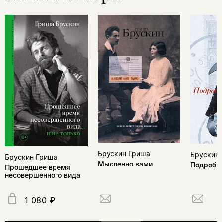
Брускин Гриша
Брускин
Брускин Гриша
Мысленно вами
Подробн
Прошедшее время
несовершенного вида
1 080 ₽