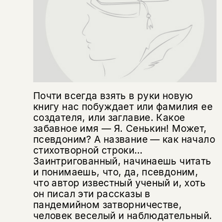
подписаться
да
подписаться
Поделиться
нет, вернуться назад
Копировать
Вконтакте
Телеграм
Дзен
ссылку
Почти всегда взять в руки новую
книгу нас побуждает или фамилия ее
создателя, или заглавие. Какое
забавное имя — Я. Сенькин! Может,
псевдоним? А название — как начало
стихотворной строки…
Заинтригованный, начинаешь читать
и понимаешь, что, да, псевдоним,
что автор известный ученый и, хоть
он писал эти рассказы в
пандемийном затворничестве,
человек веселый и наблюдательный.