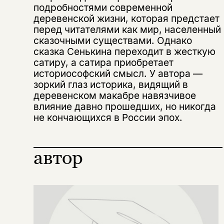
подробностями современной
деревенской жизни, которая предстает
перед читателями как мир, населенный
сказочными существами. Однако
сказка Сенькина переходит в жесткую
сатиру, а сатира приобретает
историософский смысл. У автора —
Этой книги временно
зоркий глаз историка, видящий в
нет в продаже.
деревенском макабре навязчивое
Подписка на рассылку
влияние давно прошедших, но никогда
не кончающихся в России эпох.
Вы можете подписаться на
Раз в неделю мы отправляем рассылку
уведомления, и при поступлении книги
о книгах и событиях «НЛО».
на склад получить письмо на указанный
За подписку дарим промокод на
электронный адрес.
автор
Эта книга
скидку 15%
не предназначена для
несовершеннолетних
Скажите, пожалуйста,
Я соглашаюсь с
Политикой конфиденциальности
вам уже исполнилось 18 лет?
Я соглашаюсь с
Политикой конфиденциальности