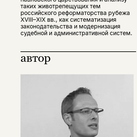
таких животрепещущих тем
российского реформаторства рубежа
XVIII–XIX вв., как систематизация
Копировать
Вконтакте
Телеграм
Дзен
ссылку
законодательства и модернизация
судебной и административной систем.
автор