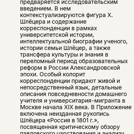
предваряется исследовательским
введением. В нем
контекстуализируются фигура Х.
Этой книги временно
Шлёцера и содержание
нет в продаже.
Подписка на рассылку
корреспонденции в рамках
университетской истории,
интеллектуальной биографии ученого,
Вы можете подписаться на
Раз в неделю мы отправляем рассылку
уведомления, и при поступлении книги
истории семьи Шлёцер, а также
о книгах и событиях «НЛО».
на склад получить письмо на указанный
трансфера культуры и знания в
За подписку дарим промокод на
электронный адрес.
переломный период образовательных
Эта книга
скидку 15%
реформ в России Александровской
не предназначена для
эпохи. Особый колорит
несовершеннолетних
корреспонденции придают живой и
непосредственный язык, детальные
Скажите, пожалуйста,
описания повседневности домашнего
Я соглашаюсь с
Политикой конфиденциальности
вам уже исполнилось 18 лет?
Я соглашаюсь с
Политикой конфиденциальности
учителя и университария-мигранта в
Москве начала XIX века. В Приложение
включена неизданная рукопись
подписаться
да
подписаться
Шлёцера «Россия в 1801 г.»,
Поделиться
посвященная критическому обзору
нет, вернуться назад
павловского царствования и анализу