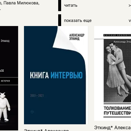
о, Павла Милюкова,
читать
>
.
показать еще
v
Эткинд* Алекс
Эткинд* Александр