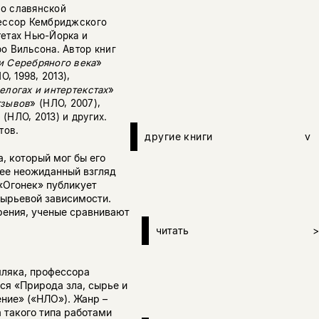
по славянской
фессор Кембриджского
тетах Нью-Йорка и
о Вильсона. Автор книг
и Серебряного века
»
О, 1998, 2013),
елогах и интертекстах
»
тзывов
» (НЛО, 2007),
 (НЛО, 2013) и других.
тов.
другие книги
v
а, который мог бы его
ее неожиданный взгляд
«Огонек» публикует
сырьевой зависимости.
рения, ученые сравнивают
читать
>
мляка, профессора
ся «Природа зла, сырье и
ение» («НЛО»). Жанр –
 такого типа работами