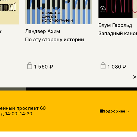
Блум Гарольд
Ландвер Ахим
г
Западный кано
По эту сторону истории
1 560 ₽
1 080 ₽
>
тейный проспект 60
подробнее
>
д 14:00–14:30