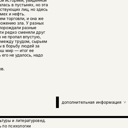
ой историей, увиденной
лась в пустынях, но эта
йствующих лиц, но здесь
 мех и нефть.
м торговли, и она же
ножению зла. У разных
 порождали разные
ти редко сменяли друг
в не пропал впустую,
 между трудом, сырьем
ы в борьбу людей за
аш мир — итог ее
 его не удалось, надо
ов.
дополнительная информация
льтуры и литературовед.
ь по психологии