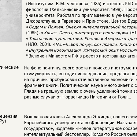
(Институт им. В.М. Бехтерева, 1985) и степень PhD 
филологии (Хельсинкский университет, 1998). Про
университета. Работал по приглашению в универси
Джорджтауна, в Гарварде и Принстоне, Центре Вудр
«
Содом и Психея. Очерки интеллектуальной истори
(1995), «
Хлыст. Секты, литература и революция
» (НЛ
«
Толкование путешествий. Россия и Америка в трав
(НЛО, 2001), «
Non-fiction по-русски правда. Книга о
«
Внутренняя колонизация. Имперский опыт России
»
*Включен Минюстом РФ в реестр иностранных аген
тические
На фоне почти нулевого роста и поисков инструмент
стимулировать, выходит исследование, предлагающ
на причины пробуксовки отечественной экономики. 
фрагмент книги. Политическая наука много знает о 
Глядя на грешную землю с очень удаленной точки з
разные случаи от Норвегии до Нигерии и от Голл...
рецензия
Вышла новая книга Александра Эткинда, нашего зе
Ру)
Европейского университета во Флоренции. Называет
государство», издатель «Новое литературное обозр
интеллектуальный бестселлер. Когда-то Россия была