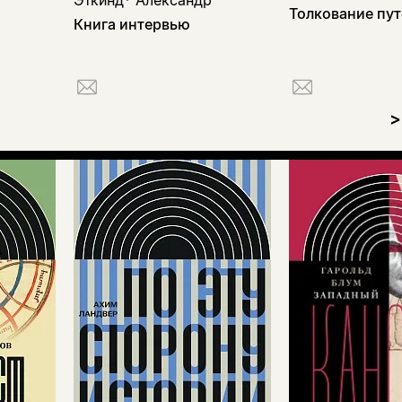
Толкование пу
Книга интервью
>