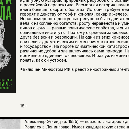
культурную историю природных ресурсов с глобальн
в российской перспективе. Всемирная история начина
книга больше говорит о болотах. История требует де
говорят и действуют торф и конопля, сахар и железо,
Неравномерность доступных ресурсов была двигателе
вела к накоплению богатств, росту неравенства и ум
видов сырья — разные политические свойства, и они
социальные институты. Поэтому сырьевые зависимос
друга без войн и революций. Ни один из этих кризисо
они вели к драматическим изменениям в отношениях
и государством. На пороге климатической катастроф
различение добра и зла включилась сама природа. Н
временного единения с человеком. И раз уж изменить
понять, как он устроен.
*Включен Минюстом РФ в реестр иностранных агент
18+
Александр Эткинд (р. 1955) — психолог, историк ку
Родился в Ленинграде. Имеет кандидатскую степен