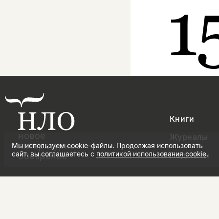
1
Книги
новое
Журналы
литературное
Мы используем cookie-файлы. Продолжая использовать
сайт, вы соглашаетесь с
политикой использования cookie
.
Подкасты
обозрение
правила продажи товаров
политика 
политика использования cookie
согласие 
© Новое литературное обозрение. 2026