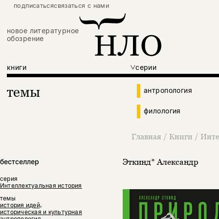
подписаться
связаться с нами
новое литературное
обозрение
книги
серии
темы
антропология
филология
Главная
/
Книги
/
Инте
Эткинд* Александр
бестселлер
серия
Интеллектуальная история
темы
история идей,
историческая и культурная
антропология