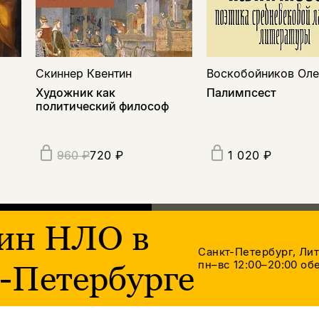
Скиннер Квентин
Воскобойников Оле
Художник как
Палимпсест
политический философ
720 ₽
1 020 ₽
960 ₽
ин НЛО в
Санкт-Петербург, Ли
пн–вс 12:00–20:00
обе
-Петербурге