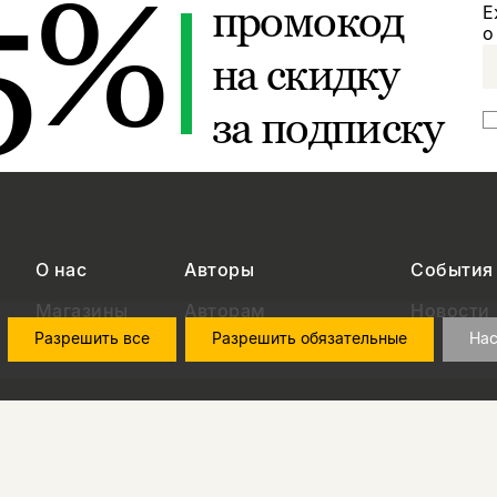
5%
промокод
Е
о
на скидку
за подписку
О нас
Авторы
События
Магазины
Авторам
Новости
Разрешить все
Разрешить обязательные
Нас
Контакты
Вопросы и ответы
в области персональных данных
на обработку персональных данных