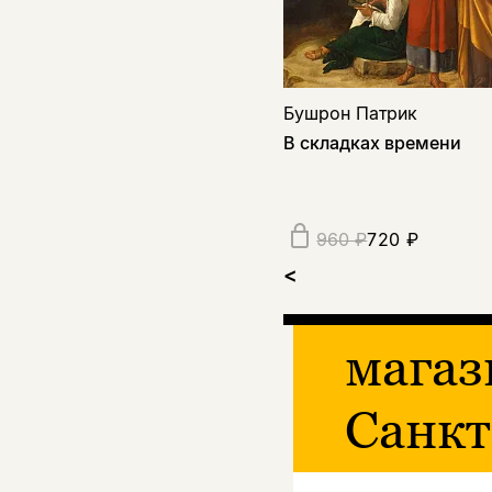
Бушрон Патрик
В складках времени
720 ₽
960 ₽
<
магаз
Санкт