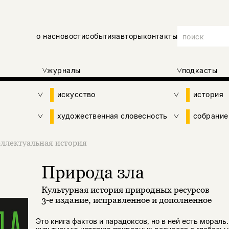
о нас
новости
события
авторы
контакты
журналы
подкасты
искусство
история
художественная словесность
собрание
ллектуальная история
Природа зла
Культурная история природных ресурсов
3-е издание, исправленное и дополненное
Это книга фактов и парадоксов, но в ней есть мораль