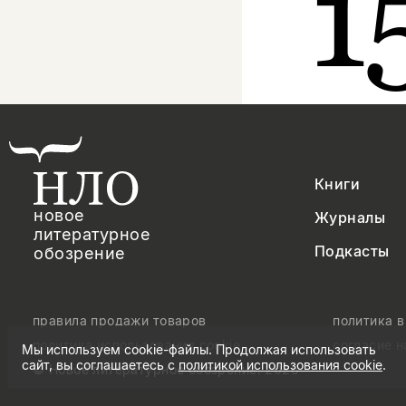
1
Книги
новое
Журналы
литературное
Подкасты
обозрение
правила продажи товаров
политика 
политика использования cookie
согласие 
Мы используем cookie-файлы. Продолжая использовать
сайт, вы соглашаетесь с
политикой использования cookie
.
© Новое литературное обозрение. 2026