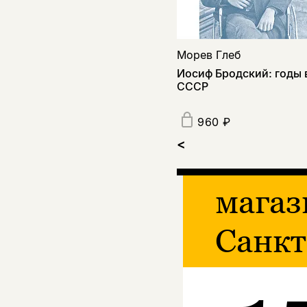
Морев Глеб
Иосиф Бродский: годы 
СССР
960 ₽
<
магаз
Санкт