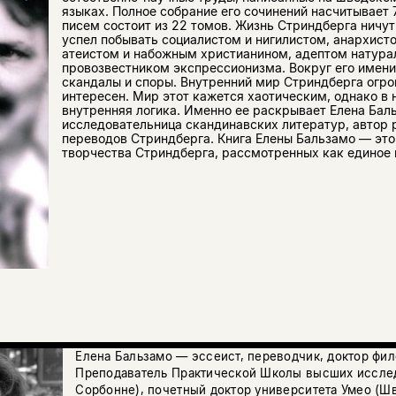
языках. Полное собрание его сочинений насчитывает 
писем состоит из 22 томов. Жизнь Стриндберга ничут
успел побывать социалистом и нигилистом, анархист
атеистом и набожным христианином, адептом натура
провозвестником экспрессионизма. Вокруг его имени
скандалы и споры. Внутренний мир Стриндберга огро
интересен. Мир этот кажется хаотическим, однако в 
внутренняя логика. Именно ее раскрывает Елена Бал
исследовательница скандинавских литератур, автор 
переводов Стриндберга. Книга Елены Бальзамо — это
творчества Стриндберга, рассмотренных как единое 
Елена Бальзамо — эссеист, переводчик, доктор фил
Преподаватель Практической Школы высших иссле
Сорбонне), почетный доктор университета Умео (Ш