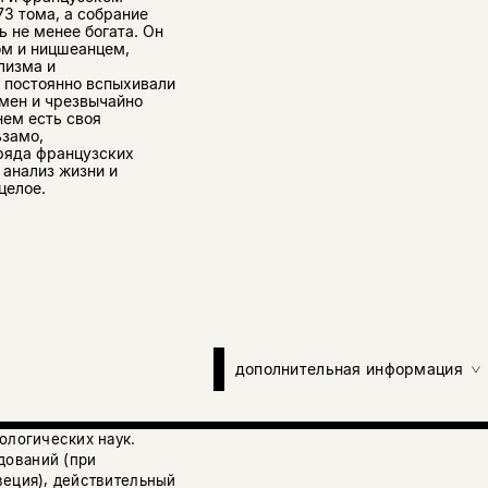
73 тома, а собрание
ь не менее богата. Он
ом и ницшеанцем,
лизма и
 постоянно вспыхивали
мен и чрезвычайно
нем есть своя
ьзамо,
ряда французских
 анализ жизни и
целое.
дополнительная информация
ологических наук.
дований (при
веция), действительный