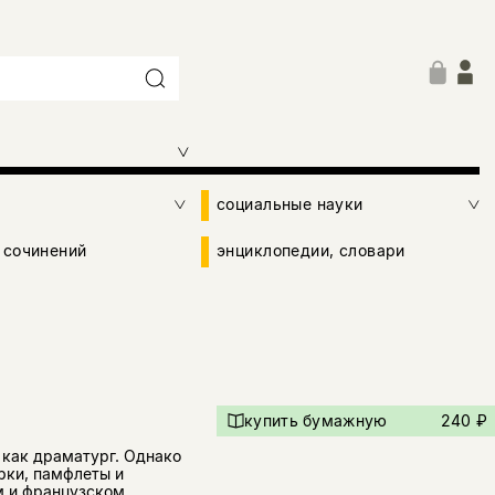
социальные науки
 сочинений
энциклопедии, словари
купить бумажную
240 ₽
 как драматург. Однако
ерки, памфлеты и
м и французском