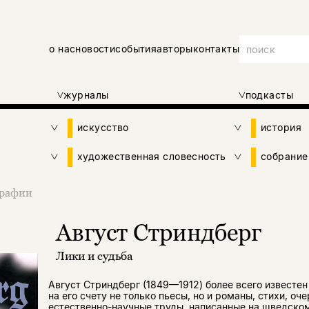
о нас
новости
события
авторы
контакты
журналы
подкасты
искусство
история
художественная словесность
собрание
рафии
Август Стриндберг
Лики и судьба
Август Стриндберг (1849—1912) более всего известен
на его счету не только пьесы, но и романы, стихи, оч
естественно-научные труды, написанные на шведско