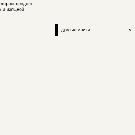
н-корреспондент
к и изящной
другие книги
v