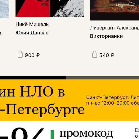
Никё Мишель
Ливергант Алексан
Юлия Данзас
в
Викторианки
900 ₽
540 ₽
ин НЛО в
Санкт-Петербург, Ли
пн–вс 12:00–20:00
обе
-Петербурге
промокод
Е
о