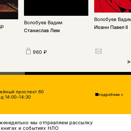
Волобуев Вади
Волобуев Вадим
др
Иоанн Павел II
Станислав Лем
960 ₽
>
тейный проспект 60
подробнее
>
д 14:00–14:30
женедельно мы отправляем рассылку
 книгах и событиях НЛО