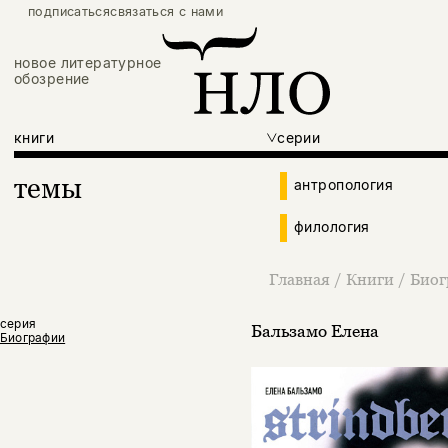
подписаться
связаться с нами
новое литературное
обозрение
книги
серии
темы
антропология
филология
Главная
/
Книги
/
Биог
серия
Бальзамо Елена
Биографии