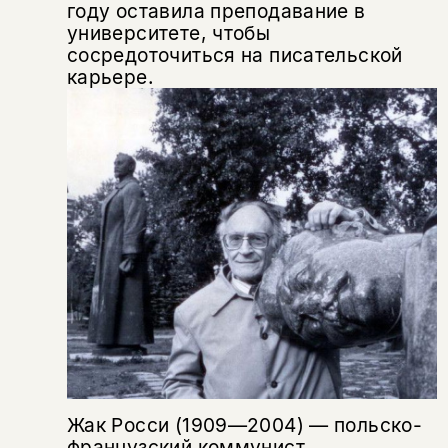
нет, вернуться назад
году оставила преподавание в
университете, чтобы
сосредоточиться на писательской
карьере.
Копировать
Вконтакте
Телеграм
Дзен
ссылку
Жак Росси (1909—2004) — польско-
французский коммунист,