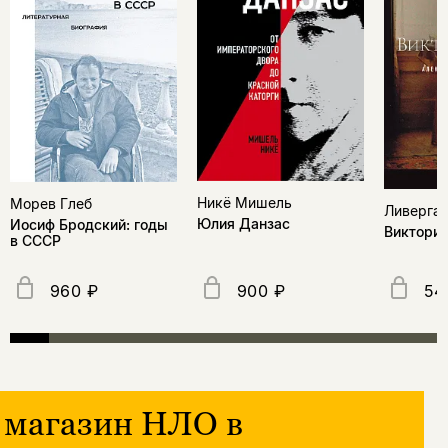
Никё Мишель
Морев Глеб
Ливерган
Юлия Данзас
Иосиф Бродский: годы
Виктори
в СССР
960 ₽
900 ₽
54
магазин НЛО в