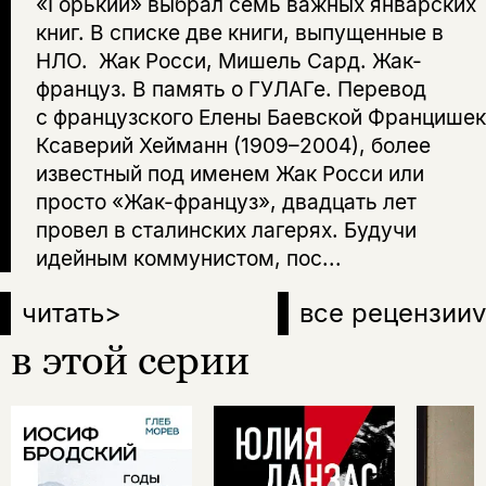
«Горький» выбрал семь важных январских
книг. В списке две книги, выпущенные в
НЛО. Жак Росси, Мишель Сард. Жак-
француз. В память о ГУЛАГе. Перевод
с французского Елены Баевской Францишек
Ксаверий Хейманн (1909–2004), более
известный под именем Жак Росси или
просто «Жак-француз», двадцать лет
провел в сталинских лагерях. Будучи
идейным коммунистом, пос...
читать
>
все рецензии
v
в этой серии