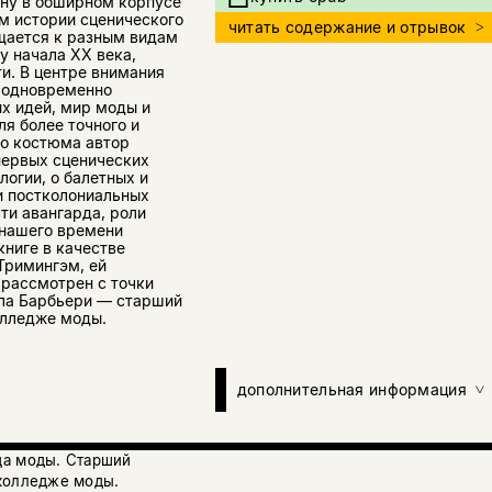
уну в обширном корпусе
ом истории сценического
читать содержание и отрывок
щается к разным видам
у начала XX века,
и. В центре внимания
й одновременно
х идей, мир моды и
я более точного и
го костюма автор
первых сценических
логии, о балетных и
и постколониальных
ти авангарда, роли
 нашего времени
книге в качестве
Тримингэм, ей
 рассмотрен с точки
лла Барбьери — старший
олледже моды.
дополнительная информация
ца моды. Старший
 колледже моды.