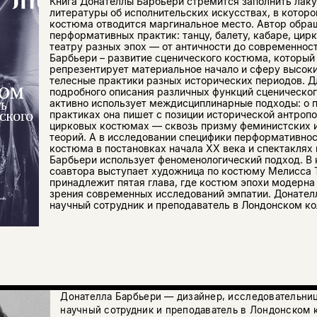
Книга Донателлы Барбьери стремится заполнить лак
литературы об исполнительских искусствах, в котор
костюма отводится маргинальное место. Автор обра
перформативных практик: танцу, балету, кабаре, цирк
театру разных эпох — от античности до современност
Барбьери – развитие сценического костюма, которы
репрезентирует материальное начало и сферу высоки
телесные практики разных исторических периодов. Дл
подробного описания различных функций сценическо
активно использует междисциплинарные подходы: о 
практиках она пишет с позиции исторической антропо
цирковых костюмах — сквозь призму феминистских 
теорий. А в исследовании специфики перформативнос
костюма в постановках начала XХ века и спектаклях
Барбьери использует феноменологический подход. В 
соавтора выступает художница по костюму Мелисса 
принадлежит пятая глава, где костюм эпохи модерна
зрения современных исследований эмпатии. Донате
научный сотрудник и преподаватель в Лондонском к
Донателла Барбьери — дизайнер, исследовательни
научный сотрудник и преподаватель в Лондонском