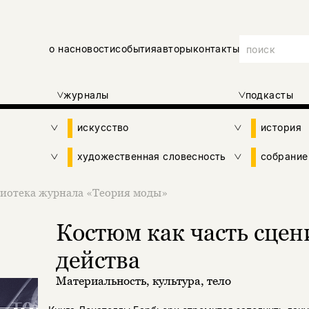
о нас
новости
события
авторы
контакты
журналы
подкасты
искусство
история
художественная словесность
собрание
иотека журнала «Теория моды»
Костюм как часть сцен
действа
Материальность, культура, тело