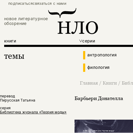
подписаться
связаться с нами
новое литературное
обозрение
книги
серии
темы
антропология
филология
Главная
/
Книги
/
Библ
перевод
Барбьери Донателла
Пирусская Татьяна
серия
Библиотека журнала «Теория моды»