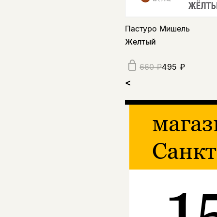
Пастуро Мишель
Желтый
495 ₽
660 ₽
<
магаз
Санкт
1