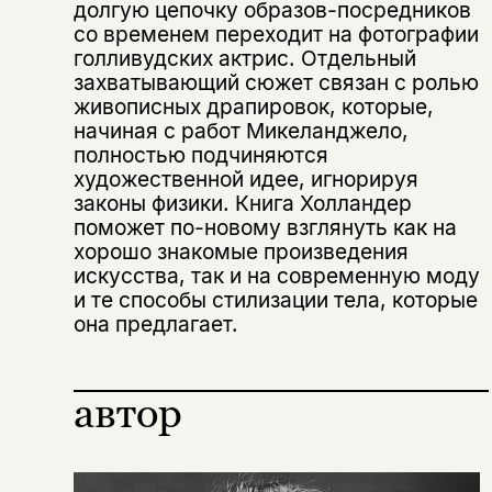
долгую цепочку образов-посредников
со временем переходит на фотографии
голливудских актрис. Отдельный
захватывающий сюжет связан с ролью
живописных драпировок, которые,
начиная с работ Микеланджело,
полностью подчиняются
художественной идее, игнорируя
законы физики. Книга Холландер
поможет по-новому взглянуть как на
хорошо знакомые произведения
искусства, так и на современную моду
и те способы стилизации тела, которые
она предлагает.
Этой книги временно
нет в продаже.
Подписка на рассылку
автор
Вы можете подписаться на
Раз в неделю мы отправляем рассылку
уведомления, и при поступлении книги
о книгах и событиях «НЛО».
на склад получить письмо на указанный
За подписку дарим промокод на
электронный адрес.