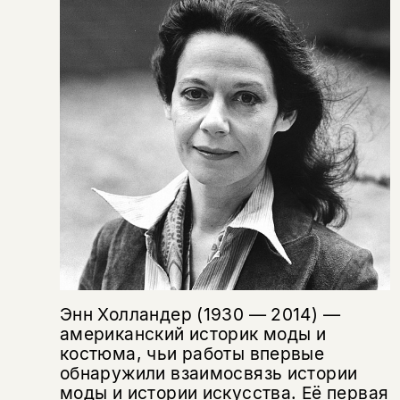
Эта книга
скидку 15%
не предназначена для
несовершеннолетних
Скажите, пожалуйста,
Я соглашаюсь с
Политикой конфиденциальности
вам уже исполнилось 18 лет?
Я соглашаюсь с
Политикой конфиденциальности
подписаться
да
подписаться
Поделиться
нет, вернуться назад
Копировать
Вконтакте
Телеграм
Дзен
ссылку
Энн Холландер (1930 — 2014) —
американский историк моды и
костюма, чьи работы впервые
обнаружили взаимосвязь истории
моды и истории искусства. Её первая