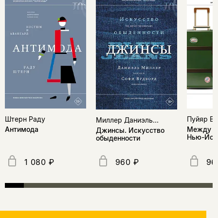
Штерн Раду
Пуйяр В
Миллер Даниэль...
Антимода
Между П
Джинсы. Искусство
Нью-Йор
обыденности
1 080 ₽
960 ₽
96