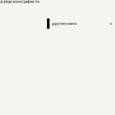
ор ряда монографии по
другие книги
v