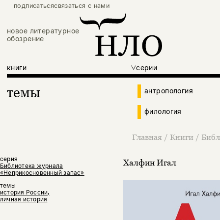
подписаться
связаться с нами
новое литературное
обозрение
книги
серии
темы
антропология
филология
Главная
/
Книги
/
Библ
серия
Халфин Игал
Библиотека журнала
«Неприкосновенный запас»
темы
история России,
личная история