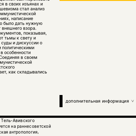
я в своих изъянах и
ьшевизма стал анализ
коммунистической
ниях, написание
но было дать нужную
 внешнего взора.
кументов, показывая,
т тьмы к свету и
 суды и дискуссии о
и политическими
 в особенности
Соединяя в своем
ммунистической
стского
ает, как складывались
дополнительная информация
а Тель-Авивского
уется на раннесоветской
ская антропология,