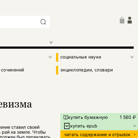
социальные науки
 сочинений
энциклопедии, словари
евизма
купить бумажную
1 560 ₽
купить epub
ение ставил своей
 рай на земле. Чтобы
читать содержание и отрывок
 должен был перековать