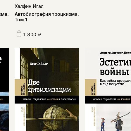
Халфин Игал
зма.
Автобиография троцкизма.
Том 1
1 800 ₽