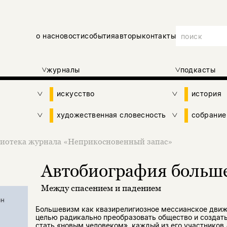
о нас
новости
события
авторы
контакты
журналы
подкасты
искусство
история
художественная словесность
собрание
иотека журнала «Неприкосновенный запас»
Автобиография больш
Между спасением и падением
Большевизм как квазирелигиозное мессианское движ
целью радикально преобразовать общество и создать
стать «новым человеком», каждый из его участников