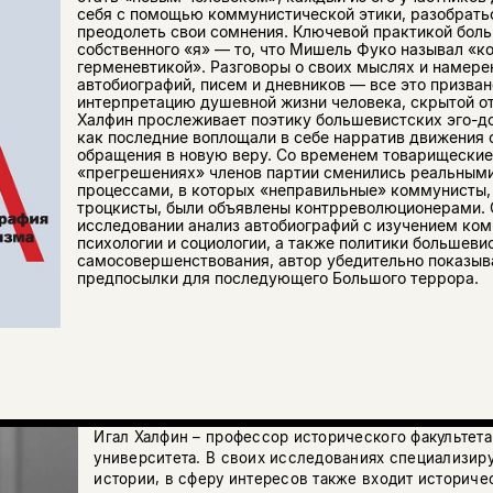
себя с помощью коммунистической этики, разобратьс
преодолеть свои сомнения. Ключевой практикой бол
собственного «я» — то, что Мишель Фуко называл «
герменевтикой». Разговоры о своих мыслях и намере
автобиографий, писем и дневников — все это призва
интерпретацию душевной жизни человека, скрытой от
Халфин прослеживает поэтику большевистских эго-до
как последние воплощали в себе нарратив движения о
обращения в новую веру. Со временем товарищеские
«прегрешениях» членов партии сменились реальным
процессами, в которых «неправильные» коммунисты,
троцкисты, были объявлены контрреволюционерами. 
исследовании анализ автобиографий с изучением ко
психологии и социологии, а также политики большеви
самосовершенствования, автор убедительно показыв
предпосылки для последующего Большого террора.
Игал Халфин – профессор исторического факультет
университета. В своих исследованиях специализир
истории, в сферу интересов также входит историче