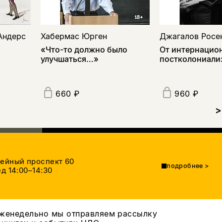
Андерс
Хабермас Юрген
Джагалов Росе
«Что-то должно было
От интернацио
улучшаться…»
постколониали
660 ₽
960 ₽
>
тейный проспект 60
подробнее
>
д 14:00–14:30
женедельно мы отправляем рассылку