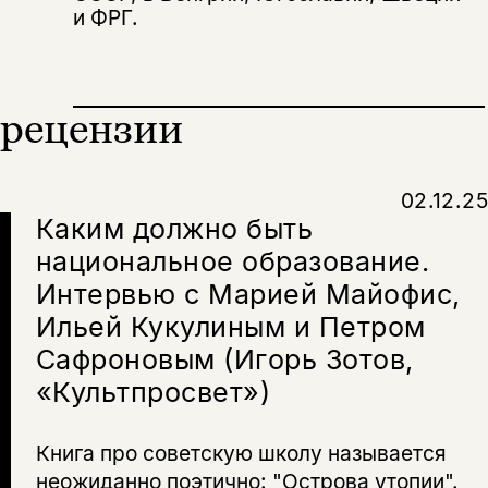
За подписку дарим промокод на
электронный адрес.
и ФРГ.
Эта книга
скидку 15%
не предназначена для
несовершеннолетних
рецензии
Скажите, пожалуйста,
Я соглашаюсь с
Политикой конфиденциальности
вам уже исполнилось 18 лет?
Я соглашаюсь с
Политикой конфиденциальности
02.12.25
подписаться
Каким должно быть
да
подписаться
Поделиться
национальное образование.
нет, вернуться назад
Интервью с Марией Майофис,
Ильей Кукулиным и Петром
Сафроновым (Игорь Зотов,
Копировать
Вконтакте
Телеграм
Дзен
ссылку
«Культпросвет»)
Книга про советскую школу называется
неожиданно поэтично: "Острова утопии".