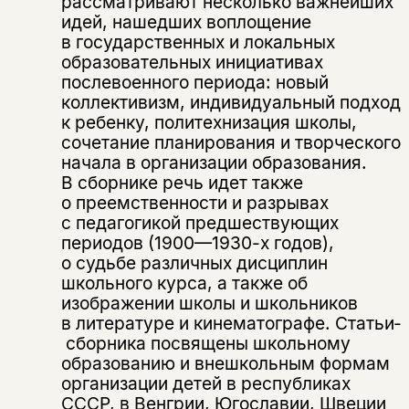
рассматривают несколько важнейших
идей, нашедших воплощение
в государственных и локальных
образовательных инициативах
послевоенного периода: новый
коллективизм, индивидуальный подход
к ребенку, политехнизация школы,
сочетание планирования и творческого
начала в организации образования.
В сборнике речь идет также
о преемственности и разрывах
с педагогикой предшествующих
периодов (1900—1930-х годов),
о судьбе различных дисциплин
школьного курса, а также об
Этой книги временно
изображении школы и школьников
нет в продаже.
Подписка на рассылку
в литературе и кинематографе. Статьи­
сборника посвящены школьному
образованию и внешкольным формам
Вы можете подписаться на
Раз в неделю мы отправляем рассылку
организации детей в республиках
уведомления, и при поступлении книги
о книгах и событиях «НЛО».
на склад получить письмо на указанный
СССР, в Венгрии, Югославии, Швеции