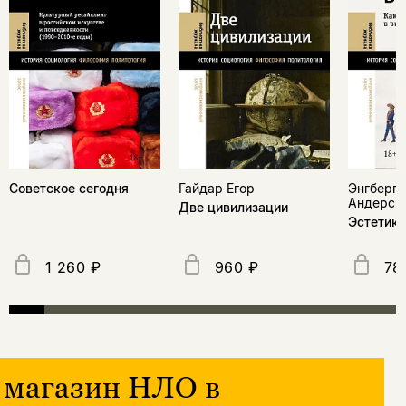
Советское сегодня
Гайдар Егор
Энгберг-
Андерс
Две цивилизации
Эстетика
1 260 ₽
960 ₽
78
магазин НЛО в