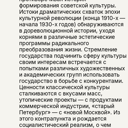
формирования советской культуры.
Истоки драматических схваток эпохи
культурной революции (конца 1910-х —
начала 1930-х годов) обнаруживаются
в дореволюционной истории, уходя
корнями в различные эстетические
программы радикального
преобразования жизни. Стремление
государства подчинить сферу культуры
своим интересам встречается с
Этой книги временно
попытками различных художественных
и академических групп использовать
нет в продаже.
Подписка на рассылку
государство в борьбе с конкурентами.
Ценности классической культуры
Вы можете подписаться на
Раз в неделю мы отправляем рассылку
сталкиваются с вкусами масс,
уведомления, и при поступлении книги
о книгах и событиях «НЛО».
утопические проекты — с продуктами
на склад получить письмо на указанный
За подписку дарим промокод на
коммерческой индустрии, «старый
электронный адрес.
Эта книга
скидку 15%
Петербург» — с «новой Москвой». Из
не предназначена для
этого контрапункта и рождается
социалистический реализм, о чем
несовершеннолетних