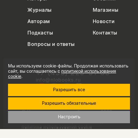
Журналы
Магазины
Авторам
Новости
Подкасты
Контакты
Вопросы и ответы
Мы используем cookie-файлы. Продолжая использовать
+7 (495) 229-91-03
сайт, вы соглашаетесь с
политикой использования
cookie
.
info@nlobooks.ru
Разрешить все
Разрешить обязательные
© Новое литературное обозрение. 2026
правила продажи товаров
Настроить
политика в области персональных данных
политика использования cookie
согласие на обработку персональных данных
дизайн Дмитрия Черногаева