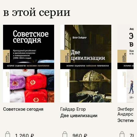
в этой серии
Советское сегодня
Гайдар Егор
Энгберг-
Андерс
Две цивилизации
Эстетика
1 260 ₽
960 ₽
78