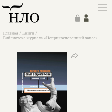
Главная
/
Книги
/
Библиотека журнала «Неприкосновенный запас»