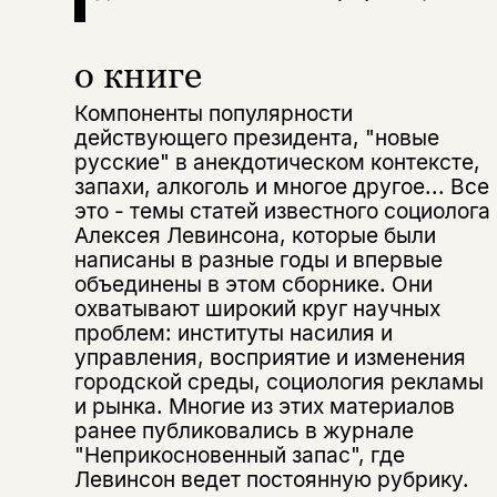
о книге
Компоненты популярности
действующего президента, "новые
русские" в анекдотическом контексте,
запахи, алкоголь и многое другое... Все
это - темы статей известного социолога
Алексея Левинсона, которые были
написаны в разные годы и впервые
объединены в этом сборнике. Они
охватывают широкий круг научных
проблем: институты насилия и
управления, восприятие и изменения
городской среды, социология рекламы
и рынка. Многие из этих материалов
ранее публиковались в журнале
Этой книги временно
"Неприкосновенный запас", где
нет в продаже.
Подписка на рассылку
Левинсон ведет постоянную рубрику.