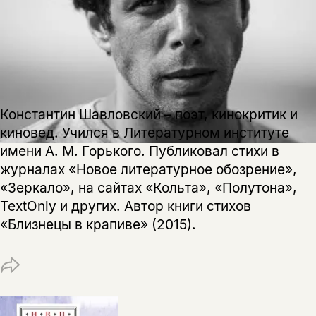
Константин Шавловский – поэт, кинокритик и
киновед. Учился в Литературном институте
имени А. М. Горького. Публиковал стихи в
журналах «Новое литературное обозрение»,
«Зеркало», на сайтах «Кольта», «Полутона»,
TextOnly и других. Автор книги стихов
Этой книги временно
«Близнецы в крапиве» (2015).
нет в продаже.
Подписка на рассылку
Вы можете подписаться на
Раз в неделю мы отправляем рассылку
уведомления, и при поступлении книги
о книгах и событиях «НЛО».
на склад получить письмо на указанный
За подписку дарим промокод на