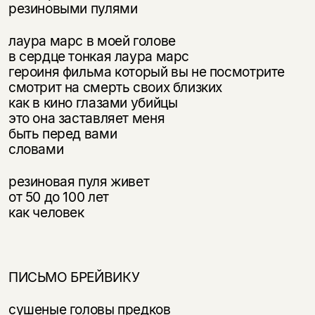
резиновыми пулями
лаура марс в моей голове
в сердце тонкая лаура марс
героиня фильма который вы не посмотрите
смотрит на смерть своих близких
как в кино глазами убийцы
Этой книги временно
это она заставляет меня
нет в продаже.
быть перед вами
Подписка на рассылку
словами
Вы можете подписаться на
Раз в неделю мы отправляем рассылку
резиновая пуля живет
уведомления, и при поступлении книги
о книгах и событиях «НЛО».
на склад получить письмо на указанный
от 50 до 100 лет
За подписку дарим промокод на
электронный адрес.
как человек
Эта книга
скидку 15%
не предназначена для
несовершеннолетних
ПИСЬМО БРЕЙВИКУ
Скажите, пожалуйста,
Я соглашаюсь с
Политикой конфиденциальности
вам уже исполнилось 18 лет?
Я соглашаюсь с
Политикой конфиденциальности
сушеные головы предков