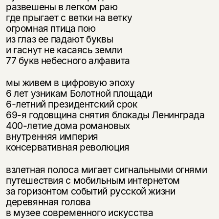
развешены в легком раю
где прыгает с ветки на ветку
подписаться
да
подписаться
огромная птица пою
из глаз ее падают буквы
нет, вернуться назад
и гаснут не касаясь земли
77 букв небесного алфавита
мы живем в цифровую эпоху
6 лет узникам Болотной площади
6-летний президентский срок
69-я годовщина снятия блокады Ленинграда
400-летие дома романовых
внутренняя империя
консервативная революция
взлетная полоса мигает сигнальными огнями
путешествия с мобильным интернетом
за горизонтом событий русской жизни
деревянная голова
в музее современного искусства