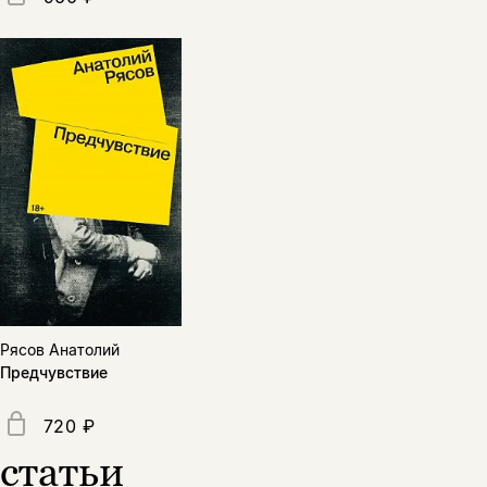
подписаться
да
подписаться
Поделиться
нет, вернуться назад
Копировать
Вконтакте
Телеграм
Дзен
ссылку
Рясов Анатолий
Предчувствие
720 ₽
статьи