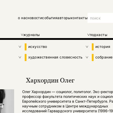
о нас
новости
события
авторы
контакты
журналы
подкасты
искусство
история
художественная словесность
собрание
Хархордин Олег
Олег Хархордин — социолог, политолог. Экс-ректор
профессор факультета политических наук и социол
Европейского университета в Санкт-Петербурге. Р
научным сотрудником в Центре международных
исследований Гарвардского университета (1996–19