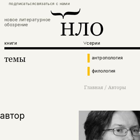
подписаться
связаться с нами
новое литературное
обозрение
книги
серии
темы
антропология
филология
Главная
/
Авторы
автор