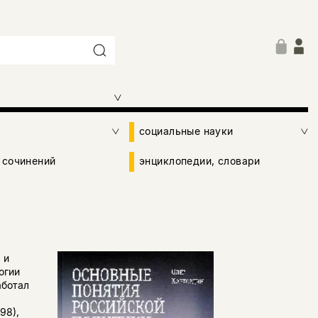
социальные науки
 сочинений
энциклопедии, словари
 и
огии
аботал
98),