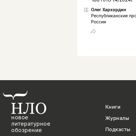
Олег Хархордин
Республиканские пр
России
Книги
новое
Журналы
литературное
Подкасты
обозрение