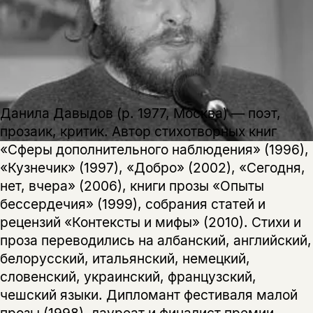
Данила Давыдов (р. 1977, Москва) — поэт,
прозаик, критик. Автор стихотворных книг
«Сферы дополнительного наблюдения» (1996),
«Кузнечик» (1997), «Добро» (2002), «Сегодня,
нет, вчера» (2006), книги прозы «Опыты
бессердечия» (1999), собрания статей и
рецензий «Контексты и мифы» (2010). Стихи и
проза переводились на албанский, английский,
белорусский, итальянский, немецкий,
словенский, украинский, французский,
чешский языки. Дипломант фестиваля малой
прозы (1998), лауреат и финалист премии