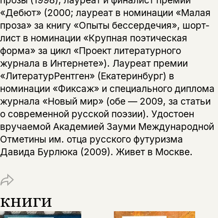
«Дебют» (2000; лауреат в номинации «Малая
проза» за книгу «Опыты бессердечия», шорт-
лист в номинации «Крупная поэтическая
форма» за цикл «Проект литературного
журнала в Интернете»). Лауреат премии
«ЛитературРентген» (Екатеринбург) в
номинации «Фиксаж» и специального диплома
Этой книги временно
журнала «Новый мир» (обе — 2009, за статьи
нет в продаже.
Подписка на рассылку
о современной русской поэзии). Удостоен
вручаемой Академией Зауми Международной
Вы можете подписаться на
Раз в неделю мы отправляем рассылку
Отметины им. отца русского футуризма
уведомления, и при поступлении книги
о книгах и событиях «НЛО».
Давида Бурлюка (2009). Живет в Москве.
на склад получить письмо на указанный
За подписку дарим промокод на
электронный адрес.
Эта книга
скидку 15%
не предназначена для
книги
несовершеннолетних