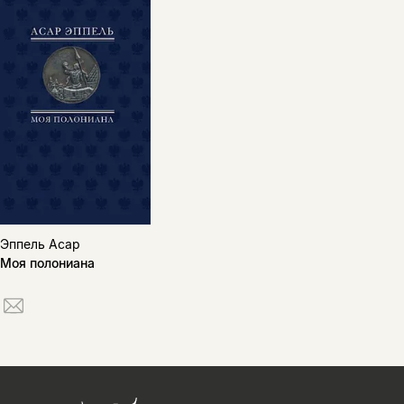
Эппель Асар
Моя полониана