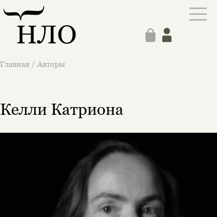
Главная
/
Авторы
Келли Катриона