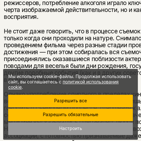
режиссеров, потребление алкоголя играло клю
черта изображаемой действительности, но и ка
восприятия.
Не стоит даже говорить, что в процессе съемок 
только когда они проходили на натуре. Снимал
проведением фильма через разные стадии про
достижения — при этом собиралась вся съемоч
присоединялись оказавшиеся поблизости актер
поводами для веселья были дни рождения, гос
другие подобные события (как и в других сове
Мы используем cookie-файлы. Продолжая использовать
в советской жизни).
сайт, вы соглашаетесь с
политикой использования
cookie
.
Однако употребление спиртного в пределах ки
всплески и перерывы в работе составляли лишь
Разрешить все
говорить о съемочном процессе, отношение к 
сообществе также имело первостепенное значе
Разрешить обязательные
медицине высказывались однозначно: любое по
Но наряду с медикализацией «алкоголизма» во
Настроить
ассоциации, с готовностью признаваемые даж