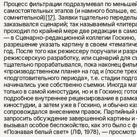
Процесс фильтрации подразумевал по меньше
самостоятельных этапов (и намного больше, ес
сомнительной)
[17]
. Заявки тщательно передел
заказывался сценарий; так называемый «литер
проходил по крайней мере две редакции в само
— в Сценарно-редакционной коллегии Госкино, 
разрешение указать картину в своем «тематич
год. После того как режиссеру поручали и раз
режиссерскую разработку, или сценарий для с
тщательно прорабатывался, пока наконец филь
«производственном плане» на год и (после тре
«подготовительного периода», т.е. стадии подго
начинались уже собственно съемки. Иногда ма
только в самой киностудии, но и в Госкино; го
подробное внутреннее рецензирование в рамк
киностудии, а затем уже в Госкино, и обычно ка
сопровождался внесением правок. Партийный к
запросить обсуждение завершенной картины и 
вызывал особое беспокойство, как это было с
«Познавая белый свет» (ЛФ, 1978), — просмот