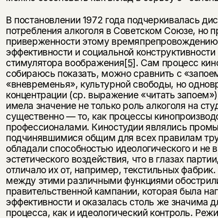
В постановлении 1972 года подчеркивалась ди
потребления алкоголя в Советском Союзе, но п
приверженности этому времяпрепровождению 
эффективности и социальной конструктивности
стимулятора воображения
[5]
. Сам процесс кин
собираюсь показать, можно сравнить с «запоем
«вневременья», культурной свободы, но одно
концентрации (ср. выражение «читать запоем»).
имела значение не только роль алкоголя на сту
существенно — то, как процессы кинопроизвод
профессионалами. Киностудии являлись пром
подчинявшимися общим для всех правилам тру
обладали способностью идеологического и не 
эстетического воздействия, что в глазах партии
отличало их от, например, текстильных фабрик
между этими различными функциями обострилис
правительственной кампании, которая была на
эффективности и оказалась столь же значима д
процесса, как и идеологический контроль. Ре