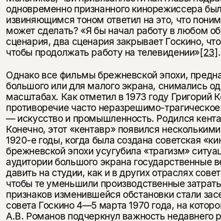
несовершеннолетних
одновременно признанного кинорежиссера был
извиняющимся тоном ответил на это, что поним
Скажите, пожалуйста,
может сделать? «Я бы начал работу в любом об
Я соглашаюсь с
Политикой конфиденциальности
вам уже исполнилось 18 лет?
Я соглашаюсь с
Политикой конфиденциальности
сценария, два сценария закрывает Госкино, чт
чтобы продолжать работу на телевидении»
[23]
.
подписаться
да
подписаться
Однако все фильмы брежневской эпохи, предна
большого или для малого экрана, снимались о
нет, вернуться назад
масштабах. Как отметил в 1973 году Григорий К
противоречие часто неразрешимо-трагическое:
— искусство и промышленность. Родился кентав
Конечно, этот «кентавр» появился нескольким
1920-е годы, когда была создана советская «к
брежневской эпохи усугубила «трагизм» ситуа
аудитории большого экрана государственные в
давить на студии, как и в других отраслях сов
чтобы те уменьшили производственные затраты
признаков изменившейся обстановки стали за
совета Госкино 4—5 марта 1970 года, на котор
А.В. Романов подчеркнул важность недавнего 