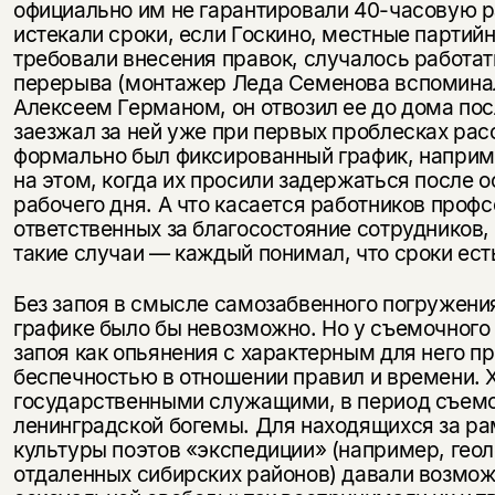
официально им не гарантировали 40-часовую 
истекали сроки, если Госкино, местные партий
требовали внесения правок, случалось работать
перерыва (монтажер Леда Семенова вспоминала
Алексеем Германом, он отвозил ее до дома пос
заезжал за ней уже при первых проблесках рас
формально был фиксированный график, наприм
на этом, когда их просили задержаться после 
рабочего дня. А что касается работников проф
ответственных за благосостояние сотрудников, 
такие случаи — каждый понимал, что сроки ест
Без запоя в смысле самозабвенного погружени
графике было бы невозможно. Но у съемочного
запоя как опьянения с характерным для него 
беспечностью в отношении правил и времени. 
государственными служащими, в период съемо
ленинградской богемы. Для находящихся за р
культуры поэтов «экспедиции» (например, гео
отдаленных сибирских районов) давали возмож