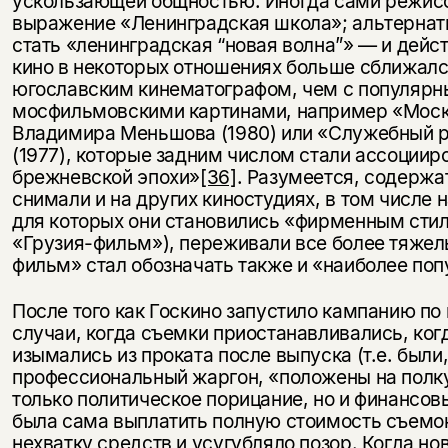
ускользающей общностью. Иногда сами режис
выражение «Ленинградская школа»; альтернат
стать «ленинградская “новая волна”» — и дейст
кино в некоторых отношениях больше сближалс
югославским кинематографом, чем с популярн
мосфильмовскими картинами, например «Моск
Владимира Меньшова (1980) или «Служебный 
(1977), которые задним числом стали ассоции
брежневской эпохи»
[36]
. Разумеется, содерж
снимали и на других киностудиях, в том числе 
для которых они становились «фирменным сти
«Грузия-фильм»), переживали все более тяжел
фильм» стал обозначать также и «наиболее по
После того как Госкино запустило кампанию п
случаи, когда съемки приостанавливались, ког
изымались из проката после выпуска (т.е. были
профессиональный жаргон, «положены на полку»
только политическое порицание, но и финансов
была сама выплатить полную стоимость съемок
нехватку средств и усугубляло позор. Когда н