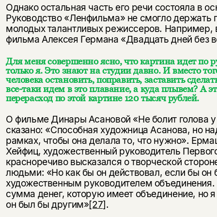
Однако остальная часть его речи состояла в ос
Руководство «Ленфильма» не смогло держать 
молодых талантливых режиссеров. Например, 
фильма Алексея Германа «Двадцать дней без в
Для меня совершенно ясно, что картина идет по р
только я. Это знают на студии давно. И вместо тог
человека остановить, поправить, заставить сделать
все-таки идем в это плавание, а куда плывем? А э
перерасход по этой картине 120 тысяч рублей.
О фильме Динары Асановой «Не болит голова у 
сказано: «Способная художница Асанова, но на
рамках, чтобы она делала то, что нужно». Ерма
Хейфиц, художественный руководитель Первого
красноречиво высказался о творческой сторон
людьми: «Но как бы он действовал, если бы он
художественным руководителем объединения. У
сумма денег, которую имеет объединение, но я
он был бы другим»
[27]
.