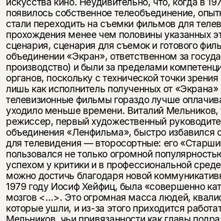
искусства кино. Неудивительно, что, когда в 1
появилось собственное телеобъединение, опы
стали переходить на съемки фильмов для теле
прохождения менее чем половины указанных эт
сценария, сценария для съемок и готового филь
объединении «Экран», ответственном за госуд
производство) и были за пределами компетенц
органов, поскольку с технической точки зрени
лишь как исполнитель полученных от «Экрана» 
телевизионные фильмы гораздо лучше оплачива
уходило меньше времени. Виталий Мельников,
режиссер, первый художественный руководите
Этой книги временно
объединения «Ленфильма», быстро избавился о
нет в продаже.
Подписка на рассылку
для телевидения — второсортные: его «Старший
пользовался не только огромной популярность
Вы можете подписаться на
Раз в неделю мы отправляем рассылку
успехом у критики и в профессиональной среде.
уведомления, и при поступлении книги
о книгах и событиях «НЛО».
можно достичь благодаря новой коммуникативн
на склад получить письмо на указанный
1979 году Иосиф Хейфиц, была «совершенно ка
За подписку дарим промокод на
электронный адрес.
Эта книга
мозгов <…>. Это огромная масса людей, квал
скидку 15%
которые ушли, и из-за этого приходится работа
не предназначена для
Мельников, чьи привязанности как главы подр