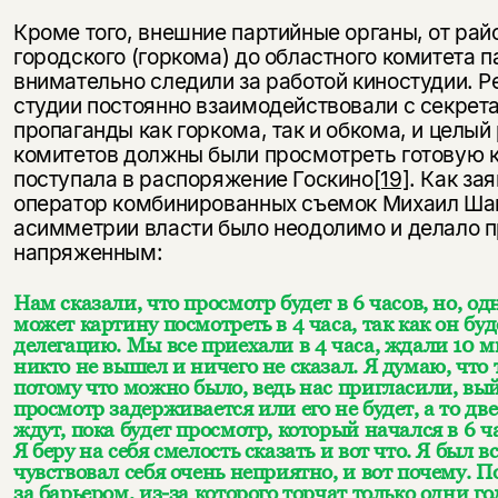
Кроме того, внешние партийные органы, от рай
городского (горкома) до областного комитета п
внимательно следили за работой киностудии. Р
студии постоянно взаимодействовали с секрет
пропаганды как горкома, так и обкома, и целый
комитетов должны были просмотреть готовую к
поступала в распоряжение Госкино
[19]
. Как за
оператор комбинированных съемок Михаил Ша
асимметрии власти было неодолимо и делало 
напряженным:
Нам сказали, что просмотр будет в 6 часов, но, од
может картину посмотреть в 4 часа, так как он бу
делегацию. Мы все приехали в 4 часа, ждали 10 ми
никто не вышел и ничего не сказал. Я думаю, что т
потому что можно было, ведь нас пригласили, вый
просмотр задерживается или его не будет, а то дв
ждут, пока будет просмотр, который начался в 6 ч
Я беру на себя смелость сказать и вот что. Я был в
чувствовал себя очень неприятно, и вот почему. 
за барьером, из-за которого торчат только одни го