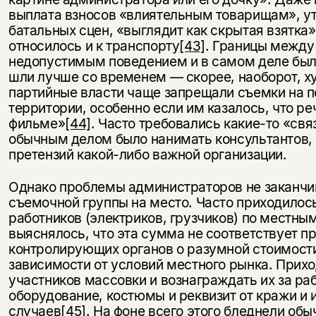
выплата взносов «влиятельным товарищам», 
батальных сцен, «выглядит как скрытая взятка»
относилось и к транспорту
[43]
. Границы между
недопустимым поведением и в самом деле был
шли лучше со временем — скорее, наоборот, х
партийные власти чаще запрещали съемки на 
территории, особенно если им казалось, что р
фильме»
[44]
. Часто требовались какие-то «св
обычным делом было нанимать консультантов, 
претензий какой-либо важной организации.
Однако проблемы администраторов не заканчи
съемочной группы на место. Часто приходилос
работников (электриков, грузчиков) по местны
выяснялось, что эта сумма не соответствует 
контролирующих органов о разумной стоимости
зависимости от условий местного рынка. Прихо
участников массовки и вознаграждать их за ра
оборудование, костюмы и реквизит от кражи и 
случаев
[45]
. На фоне всего этого бледнели обы