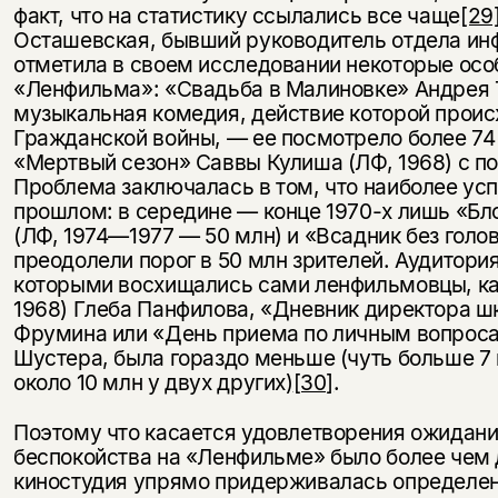
факт, что на статистику ссылались все чаще
[29
Осташевская, бывший руководитель отдела ин
отметила в своем исследовании некоторые ос
«Ленфильма»: «Свадьба в Малиновке» Андрея Т
музыкальная комедия, действие которой проис
Гражданской войны, — ее посмотрело более 74 
«Мертвый сезон» Саввы Кулиша (ЛФ, 1968) с по
Проблема заключалась в том, что наиболее ус
прошлом: в середине — конце 1970-х лишь «Б
(ЛФ, 1974—1977 — 50 млн) и «Всадник без голо
преодолели порог в 50 млн зрителей. Аудитори
которыми восхищались сами ленфильмовцы, как
1968) Глеба Панфилова, «Дневник директора шк
Фрумина или «День приема по личным вопроса
Шустера, была гораздо меньше (чуть больше 7 
около 10 млн у двух других)
[30]
.
Поэтому что касается удовлетворения ожидани
беспокойства на «Ленфильме» было более чем 
киностудия упрямо придерживалась определен