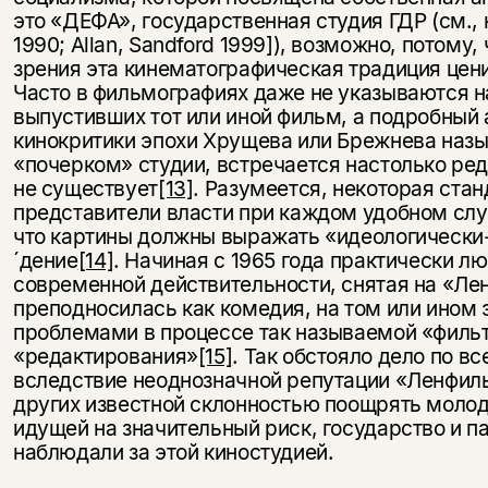
это «ДЕФА», государственная студия ГДР (см., 
1990; Allan, Sandford 1999]), возможно, потому,
зрения эта кинематографическая традиция цен
Часто в фильмографиях даже не указываются н
выпустивших тот или иной фильм, а подробный а
кинокритики эпохи Хрущева или Брежнева наз
«почерком» студии, встречается настолько редк
не существует
[13]
. Разумеется, некоторая ста
представители власти при каждом удобном случ
что картины должны выражать «идеологически
´дение
[14]
. Начиная с 1965 года практически л
современной действительности, снятая на «Ле
преподносилась как комедия, на том или ином 
проблемами в процессе так называемой «фильт
«редактирования»
[15]
. Так обстояло дело по вс
вследствие неоднозначной репутации «Ленфиль
других известной склонностью поощрять моло
идущей на значительный риск, государство и п
наблюдали за этой киностудией.