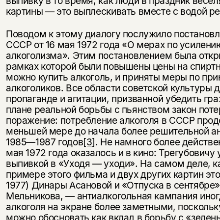
выпивку в то время, как люди в праздник весел
картины — это выплескивать вместе с водой р
Поводом к этому диалогу послужило постанов
СССР от 16 мая 1972 года «О мерах по усилени
алкоголизма». Этим постановлением была откр
рамках которой были повышены цены на спиртн
можно купить алкоголь, и приняты меры по пр
алкоголиков. Все области советской культуры 
пропаганде и агитации, призванной убедить гра
плане реальной борьбы с пьянством закон пот
поражение: потребление алкоголя в СССР прод
меньшей мере до начала более решительной а
1985—1987 годов
[3]
. Не намного более действе
мая 1972 года оказалось и в кино: Трегубовичу
выпивкой в «Уходя — уходи». На самом деле, к
примере этого фильма и двух других картин эт
1977) Динары Асановой и «Отпуска в сентябре»
Мельникова, — антиалкогольная кампания иног
алкоголя на экране более заметными, посколь
можно обосновать как вклад в борьбу с «зеле