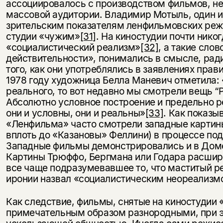
ассоциировалось с производством фильмов, н
массовой аудитории. Владимир Мотыль, один и
зрительским показателям ленфильмовских реж
студии «чужим»
[31]
. На киностудии почти нико
«социалистический реализм»
[32]
, а такие сло
действительности», понимались в смысле, ра
того, как они употреблялись в заявлениях прави
1978 году художница Белла Маневич отметила: 
реального, то вот недавно мы смотрели вещь “Р
Абсолютно условное построение и предельно р
они и условны, они и реальны»
[33]
. Как показы
«Ленфильма» часто смотрели западные картин
вплоть до «Казановы» Феллини) в процессе под
Западные фильмы демонстрировались и в Доме
Картины Трюффо, Бергмана или Годара расшир
все чаще подразумевавшее то, что маститый р
иронии назвал «социалистическим неореализм
Как следствие, фильмы, снятые на киностудии
примечательным образом разнородными, при э