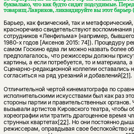
буквально, что как будто сидят подсудимые. Пере
товарищ Лавриков, ликвидируйте вы этот барьер 
Барьер, как физический, так и метафорический,
красноречиво свидетельствуют воспоминания 
сотрудников «Ленфильма» (например, бывшего
1980-х годов [Аксенов 2015: 74]). Процедуру 
самом Госкино едва ли можно назвать более 
предполагалось, что режиссеры должны прису
картины, а если потребуется, то и материала, а
Сценарно-редакционной коллегии оставались н
согласиться на ряд урезаний и добавлений
[21]
.
Отличительной чертой кинематографа по срав
исполнительскими искусствами был как раз это
стороны партии и правительственных органов. 
вызывали артистов Кировского театра, чтобы о
хореографии или тратить драгоценное время чл
струнных квартетах
[22]
. Но они постоянно ды
режиссерам, оправдывая свое беспокойство и