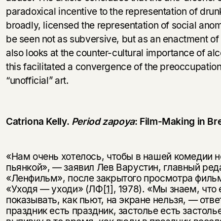
paradoxical incentive to the representation of dr
broadly, licensed the representation of social ano
be seen not as subversive, but as an enactment o
also looks at the counter-cultural importance of a
this facilitated a convergence of the preoccupations
“unofficial” art.
Catriona Kelly.
Period zapoya
: Film-Making in B
«Нам очень хотелось, чтобы в нашей комедии н
пьянкой», — заявил Лев Варустин, главный ред
«Ленфильм», после закрытого просмотра филь
«Уходя — уходи» (ЛФ
[1]
, 1978). «Мы знаем, что
показывать, как пьют, на экране нельзя, — отв
праздник есть праздник, застолье есть застолье