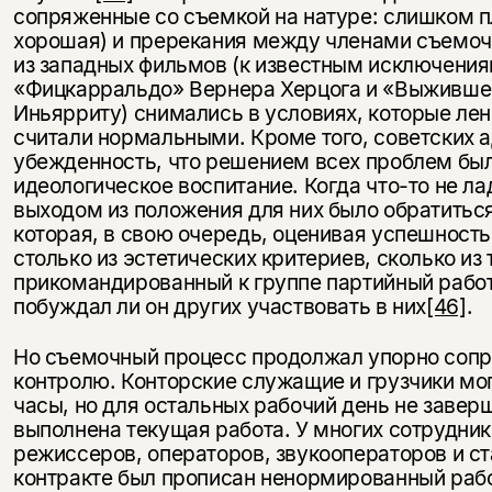
сопряженные со съемкой на натуре: слишком п
хорошая) и пререкания между членами съемоч
из западных фильмов (к известным исключени
«Фицкарральдо» Вернера Херцога и «Выживше
Иньярриту) снимались в условиях, которые ле
считали нормальными. Кроме того, советских 
убежденность, что решением всех проблем бы
идеологическое воспитание. Когда что-то не л
выходом из положения для них было обратитьс
которая, в свою очередь, оценивая успешность
столько из эстетических критериев, сколько из т
прикомандированный к группе партийный работ
побуждал ли он других участвовать в них
[46]
.
Но съемочный процесс продолжал упорно соп
контролю. Конторские служащие и грузчики мо
часы, но для остальных рабочий день не завер
выполнена текущая работа. У многих сотрудни
режиссеров, операторов, звукооператоров и с
контракте был прописан ненормированный раб