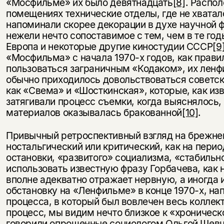
«Мосфильме» их было девятнадцать
[8]
. Распо
помещениях технические отделы, где не хватал
напоминали скорее декорации в духе научной ф
нежели нечто сопоставимое с тем, чем в те го
Европа и некоторые другие киностудии СССР
[9
«Мосфильма» с начала 1970-х годов, как прав
пользоваться заграничным «Кодаком», их лен
обычно приходилось довольствоваться советск
как «Свема» и «Шосткинская», которые, как из
затягивали процесс съемки, когда выяснялось,
материалов оказывалась бракованной
[10]
.
Привычный ретроспективный взгляд на брежне
ностальгический или критический, как на перио
остановки, «развитого» социализма, «стабильно
использовать известную фразу Горбачева, как 
вполне адекватно отражает нервную, а иногда
обстановку на «Ленфильме» в конце 1970-х, н
процесса, в который был вовлечен весь коллек
процесс, мы видим нечто близкое к «хроническ
говорили опрошенные социологом Ольгой Шев