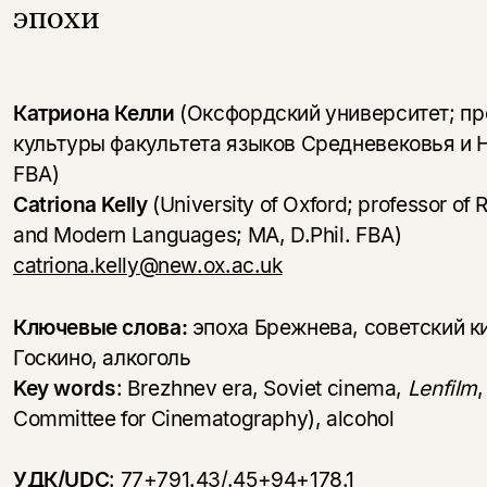
эпохи
Катриона Келли
(Оксфордский университет; пр
культуры факультета языков Средневековья и Н
FBA)
Catriona Kelly
(University of Oxford; professor of 
and Modern Languages; MA, D.Phil. FBA)
catriona.kelly@new.ox.ac.uk
Ключевые слова:
эпоха Брежнева, советский к
Госкино, алкоголь
Key words
: Brezhnev era, Soviet cinema,
Lenfilm
Committee for Cinematography), alcohol
УДК/
UDC
: 77+791.43/.45+94+178.1