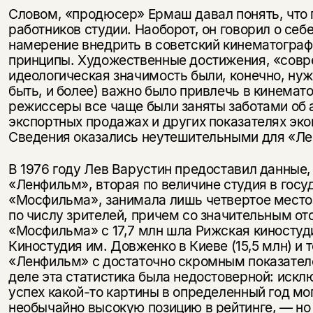
Словом, «продюсер» Ермаш давал понять, что г
работников студии. Наоборот, он говорил о се
намерение внедрить в советский кинематограф
принципы. Художественные достижения, «совр
идеологическая значимость были, конечно, нуж
быть, и более) важно было привлечь в кинемат
режиссеры все чаще были заняты заботами об 
экспортных продажах и других показателях эк
Сведения оказались неутешительными для «Л
В 1976 году Лев Варустин предоставил данные,
«Ленфильм», вторая по величине студия в госу
«Мосфильма», занимала лишь четвертое место
по числу зрителей, причем со значительным от
«Мосфильма» с 17,7 млн шла Рижская киностуди
Киностудия им. Довженко в Киеве (15,5 млн) и 
«Ленфильм» с достаточно скромным показател
деле эта статистика была недостоверной: иск
успех какой-то картины в определенный год мо
необычайно высокую позицию в рейтинге, — но 