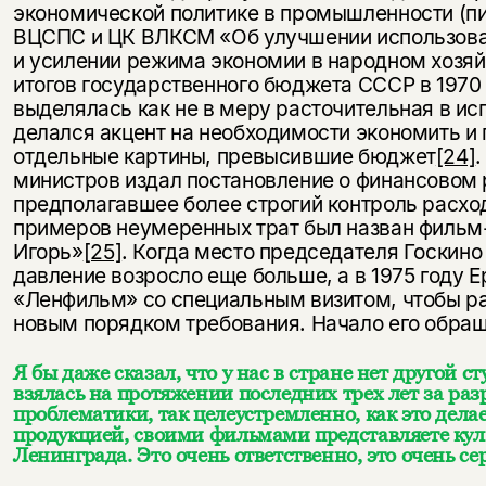
экономической политике в промышленности (
ВЦСПС и ЦК ВЛКСМ «Об улучшении использова
и усилении режима экономии в народном хозяй
итогов государственного бюджета СССР в 1970 
выделялась как не в меру расточительная в ис
делался акцент на необходимости экономить и
отдельные картины, превысившие бюджет
[24]
.
министров издал постановление о финансовом 
предполагавшее более строгий контроль расхо
примеров неумеренных трат был назван фильм
Игорь»
[25]
. Когда место председателя Госкин
давление возросло еще больше, а в 1975 году 
«Ленфильм» со специальным визитом, чтобы р
новым порядком требования. Начало его обращ
Я бы даже сказал, что у нас в стране нет другой с
взялась на протяжении последних трех лет за ра
проблематики, так целеустремленно, как это делае
продукцией, своими фильмами представляете кул
Ленинграда. Это очень ответственно, это очень се