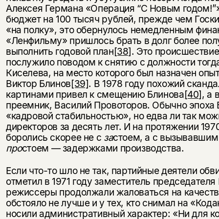
Алексея Германа «Операция “С Новым годом!”»
бюджет на 100 тысяч рублей, прежде чем Госкин
«на полку», это обернулось немедленным фин
«Ленфильму» пришлось брать в долг более пол
выполнить годовой план
[38]
. Это происшествие
послужило поводом к снятию с должности тогд
Киселева, на место которого был назначен опы
Виктор Блинов
[39]
. В 1978 году похожий сканда
картинами привел к смещению Блинова
[40]
, а
преемник, Василий Провоторов. Обычно эпоха 
«кадровой стабильностью», но едва ли так мож
директоров за десять лет. И на протяжении 19
боролись скорее не с
за
стоем, а с вызывавшим
про
стоем — задержками производства.
Если что-то шло не так, партийные деятели обв
отметил в 1971 году заместитель председателя
режиссеры продолжали жаловаться на качеств
обстояло не лучше и у тех, кто снимал на «Ко
носили административный характер: «Ни для ког