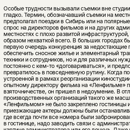
Особые трудности вызывали съемки вне студии
гладко. Термин, обозначавший съемки на мест
предполагал поездки в Сибирь или на полярные
спрос на директоров фильмов и на других адми
местностях с плохо развитой инфраструктурой
образом нехваткой всего. В больших городах б
первую очередь конкуренция за недостающие 
обеспечить сносное жилье и элементарный тра
техники и сотрудников, но и для различных ну
постоянно с кем-то «договариваться», и предл
превратилось в повседневную рутину. Когда по
устроенной в рамках реорганизации киностудии
опытному директору фильма на «Ленфильме» п
взяточничестве, он пришел в недоумение. В отл
производственных организаций такого же масшт
«Ленфильмом» не было закреплено гостиницы и
приезжающие актеры должны были останавлива
где всегда почти все номера были заброниров
в гостинице, надо заводить связи с администр
картине администратора или его дочку». Даже