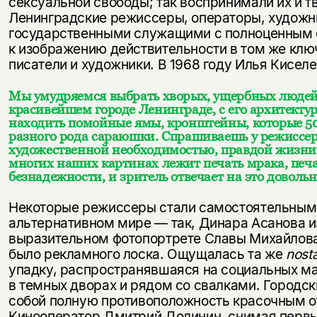
сексуальной свободы; так воспринимали их и т
Ленинградские режиссеры, операторы, художн
государственными служащими с полноценным 
к изображению действительности в том же клю
писатели и художники. В 1968 году Илья Кисел
Мы умудряемся выбрать хворых, ущербных людей
красивейшем городе Ленинграде, с его архитект
находить помойные ямы, кронштейны, которые 50
разного рода сараюшки. Спрашиваешь у режиссера
художественной необходимостью, правдой жизни?
многих наших картинах лежит печать мрака, печа
безнадежности, и зритель отвечает на это доволь
Некоторые режиссеры стали самостоятельным
альтернативном мире — так, Динара Асанова 
выразительном фотопортрете Славы Михайлова,
было рекламного лоска. Ощущалась та же
nosta
упадку, распространявшаяся на социальных м
в темных дворах и рядом со свалками. Городс
собой полную противоположность красочным о
Кинооператор Дмитрий Долинин, снимая перв