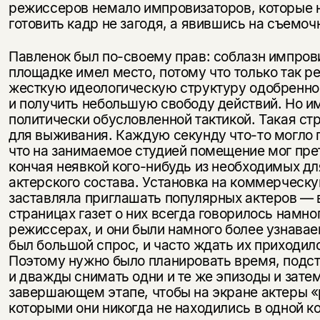
режиссеров немало импровизаторов, которые 
готовить кадр не загодя, а явившись на съемо
Павленок был по-своему прав: соблазн импров
площадке имел место, потому что только так р
жесткую идеологическую структуру одобренно
и получить небольшую свободу действий. Но и
политически обусловленной тактикой. Такая ст
для выживания. Каждую секунду что-то могло по
что на занимаемое студией помещение мог прет
кончая неявкой кого-нибудь из необходимых д
актерского состава. Установка на коммерческ
заставляла приглашать популярных актеров — 
страницах газет о них всегда говорилось намно
режиссерах, и они были намного более узнавае
был большой спрос, и часто ждать их приходил
Поэтому нужно было планировать время, подстр
и дважды снимать одни и те же эпизоды и затем
завершающем этапе, чтобы на экране актеры «
которыми они никогда не находились в одной к