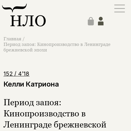
Главная
/
Период запоя: Кинопроизводство в Ленинграде
брежневской эпохи
152 / 4’18
Келли Катриона
Период запоя:
Кинопроизводство в
Ленинграде брежневской