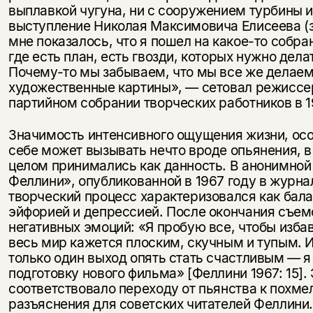
выплавкой чугуна, ни с сооружением турбины 
выступление Николая Максимовича Елисеева 
мне показалось, что я пошел на какое-то собра
где есть план, есть гвозди, которых нужно дел
Почему-то мы забываем, что мы все же делаем 
художественные картины», — сетовал режиссе
партийном собрании творческих работников в 1
Значимость интенсивного ощущения жизни, осоз
себе может вызывать нечто вроде опьянения, в
целом принимались как данность. В анонимной
Феллини», опубликованной в 1967 году в журна
творческий процесс характеризовался как ба
эйфорией и депрессией. После окончания съем
негативных эмоций: «Я пробую все, чтобы изба
весь мир кажется плоским, скучным и тупым. И
только один выход опять стать счастливым — я 
подготовку нового фильма» [Феллини 1967: 15].
соответствовало переходу от пьянства к похме
разъяснения для советских читателей Феллини.