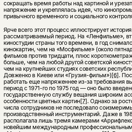
сокращать время работы над картиной и урезат
напряжение и укреплялась идея, что кинопро
привычного временного и социального контрол
Ярче всего этот процесс иллюстрирует истори
рассматриваемый период. На «Ленфильме», вт
киностудии страны того времени, в год снима
кинокартин, чем на «Мосфильме» (около пятн
фильмов против тридцати, плюс короткометраж
больше, чем на любой другой советской киност
чем на крупнейших студиях советских республик
Довженко в Киеве или «Грузия-фильм»)
[6]
. По
работать еще напряженнее из-за требования в
период с 1971-го по 1975 год — оно было введе
государственную службу вещания широким ас
особенности цветных картин
[7]
. Однако за рос
числа сотрудников не последовало соизмерим
производственный инструментарий. Даже в 198
располагала лишь тремя камерами «Аррифлек
новейшим международным профессиональным с