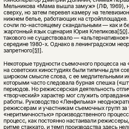
Мельникова «Мама вышла замуж» (ЛФ, 1969), н
сверху, но затем перевел камеру на телевизио
нижнем белье, работающих на стройплощадке. 
сочли по-настоящему скандальными — как и б
жаргонный язык сценария Юрия Клепикова
[50]
такового не существовало — «альтернативное»
середине 1980-х. Однако в ленинградском не
запретного
[51]
.
Некоторые трудности съемочного процесса на 
на советских киностудиях были типичны для с
широком смысле слова, с ее медлительными ин
которыми часто следовала бурная спешка («шт
периодов. Но режиссерская деятельность отлич
«творческий» характер мог служить оправдан
работы. Руководство «Ленфильма» неоднократ
режиссерам и участникам съемочных групп за т
«неритмичностью» производственного процес
процесс, как постоянно настаивали режиссеры,
ритме стаккато, и темп производства здесь нел