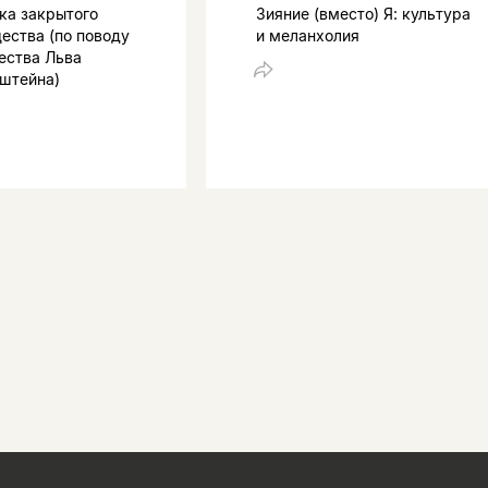
ка закрытого
Зияние (вместо) Я: культура
ества (по поводу
и меланхолия
ества Льва
штейна)