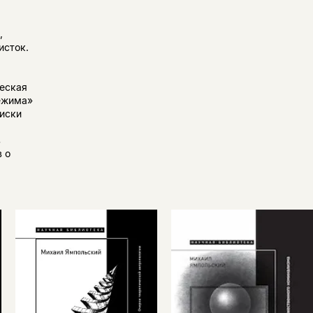
р
,
исток.
еская
режима»
оиски
в
в о