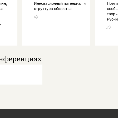
лин,
Инновационный потенциал и
Поэти
на
структура общества
сообщ
творч
Рубин
и
онференциях