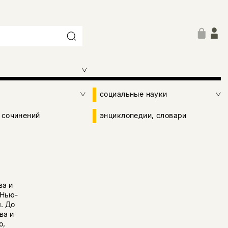
социальные науки
 сочинений
энциклопедии, словари
ва и
 Нью-
. До
ва и
о,