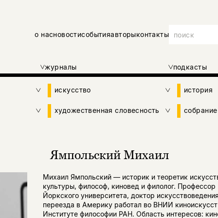
о нас
новости
события
авторы
контакты
журналы
подкасты
искусство
история
художественная словесность
собрание
Ямпольский Михаил
Михаил Ямпольский — историк и теоретик искусст
культуры, философ, киновед и филолог. Профессор
Йоркского университета, доктор искусствоведения
переезда в Америку работал во ВНИИ киноискусст
Институте философии РАН. Область интересов: кин