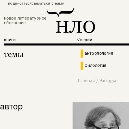
подписаться
связаться с нами
новое литературное
обозрение
книги
серии
темы
антропология
филология
Главная
/
Авторы
автор