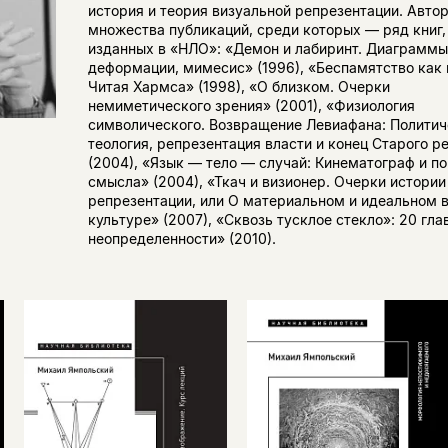
история и теория визуальной репрезентации. Авто
множества публикаций, среди которых — ряд книг,
изданных в «НЛО»: «Демон и лабиринт. Диаграммы
деформации, мимесис» (1996), «Беспамятство как 
Читая Хармса» (1998), «О близком. Очерки
немиметического зрения» (2001), «Физиология
символического. Возвращение Левиафана: Политич
теология, репрезентация власти и конец Старого 
(2004), «Язык — тело — случай: Кинематограф и п
смысла» (2004), «Ткач и визионер. Очерки истории
репрезентации, или О материальном и идеальном 
культуре» (2007), «Сквозь тусклое стекло»: 20 гла
неопределенности» (2010).