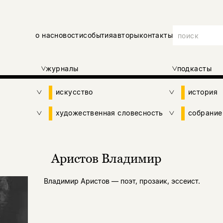
о нас
новости
события
авторы
контакты
журналы
подкасты
искусство
история
художественная словесность
собрание
Аристов Владимир
Владимир Аристов — поэт, прозаик, эссеист.