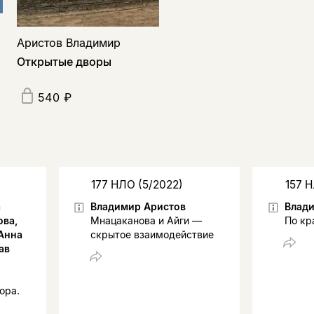
Аристов Владимир
Открытые дворы
540 ₽
177 НЛО (5/2022)
157 Н
а
Владимир Аристов
Влад
ова,
Мнацаканова и Айги —
По кр
Анна
скрытое взаимодействие
ав
ора.