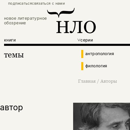
подписаться
связаться с нами
новое литературное
обозрение
книги
серии
темы
антропология
филология
Главная
/
Авторы
автор