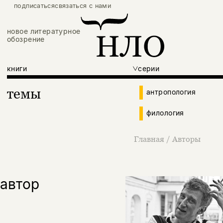
подписаться
связаться с нами
новое литературное
обозрение
книги
серии
темы
антропология
филология
Главная
/
Авторы
автор