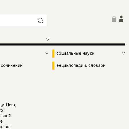
социальные науки
 сочинений
энциклопедии, словари
у. Поэт,
го
льной
ле
ое вот