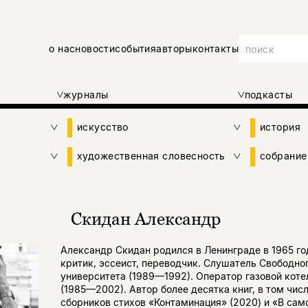
о нас
новости
события
авторы
контакты
журналы
подкасты
искусство
история
художественная словесность
собрание
Скидан Александр
Александр Скидан родился в Ленинграде в 1965 год
критик, эссеист, переводчик. Слушатель Свободно
университета (1989—1992). Оператор газовой коте
(1985—2002). Автор более десятка книг, в том чис
сборников стихов «Контаминация» (2020) и «В сам