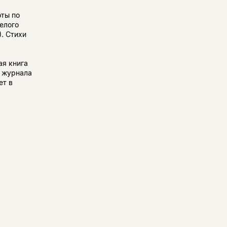
оты по
елого
. Стихи
ая книга
» журнала
ет в