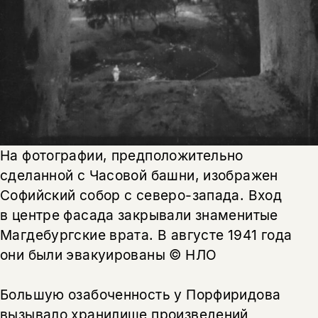
несовершеннолетних
Скажите, пожалуйста,
Я соглашаюсь с
Политикой конфиденциальности
вам уже исполнилось 18 лет?
Я соглашаюсь с
Политикой конфиденциальности
подписаться
да
подписаться
нет, вернуться назад
На фотографии, предположительно
сделанной с Часовой башни, изображен
Софийский собор с северо-запада. Вход
в центре фасада закрывали знаменитые
Магдебургские врата. В августе 1941 года
они были эвакуированы © НЛО
Большую озабоченность у Порфиридова
вызывало хранилище произведений