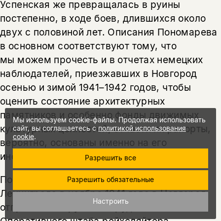
Успенская же превращалась в руины
постепенно, в ходе боев, длившихся около
двух с половиной лет. Описания Пономарева
в основном соответствуют тому, что
мы можем прочесть и в отчетах немецких
наблюдателей, приезжавших в Новгород
осенью и зимой 1941–1942 годов, чтобы
оценить состояние архитектурных
памятников и особенно фонды движимых
Мы используем cookie-файлы. Продолжая использовать
культурных ценностей; отчасти их рапорты,
сайт, вы соглашаетесь с
политикой использования
cookie
.
вероятно, основаны именно на его
информации.
Разрешить все
После осмотра пригородных дворцов
Разрешить обязательные
Ленинграда в ноябре 1941 года в Новгород
Настроить
отправилась группа сотрудников