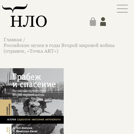
Главная
/
Российские музеи в годы Второй мировой войны
(отрывок, «Точка ART»)